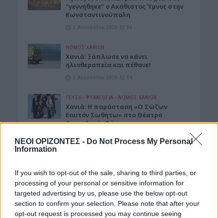
“γεννήθηκε” ο Ακάθιστος Ύμνος στην
Κωνσταντινούπολη
7 Αυγούστου 2026 12:06
ΝΟΜΌΣ ΧΑΝΊΩΝ
Χανιά: Ξάπλωσε να κάνει
ηλιοθεραπεία και πέθανε!
7 Αυγούστου 2026 12:04
ΓΕΎΣΗ - ΨΥΧΑΓΩΓΊΑ
•
ΝΟΜΌΣ ΧΑΝΊΩΝ
Χανιά: Η παράσταση «Ο Σώζων
Εαυτόν Σωθήτω» στο Θέατρο
Ανατολικής Τάφρου
7 Αυγούστου 2026 12:02
ΝΕΟΙ ΟΡΙΖΟΝΤΕΣ -
Do Not Process My Personal
Information
ΓΕΎΣΗ - ΨΥΧΑΓΩΓΊΑ
•
ΝΟΜΌΣ ΧΑΝΊΩΝ
Xανιά: Παράσταση Καραγκιόζη στο
If you wish to opt-out of the sale, sharing to third parties, or
Αμφιθέατρο Λενταριανών
processing of your personal or sensitive information for
7 Αυγούστου 2026 11:50
targeted advertising by us, please use the below opt-out
section to confirm your selection. Please note that after your
ΚΡΗΤΗ
opt-out request is processed you may continue seeing
Κρήτη: Εξιχνιάστηκαν οι εμπρησμοί –