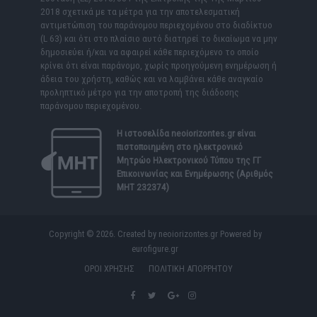
2018 σχετικά με τα μέτρα για την αποτελεσματική
αντιμετώπιση του παράνομου περιεχομένου στο διαδίκτυο
(L 63) και ότι στο πλαίσιο αυτό διατηρεί το δικαίωμα να μην
δημοσιεύει ή/και να αφαιρεί κάθε περιεχόμενο το οποίο
κρίνει ότι είναι παράνομο, χωρίς προηγούμενη ενημέρωση ή
άδεια του χρήστη, καθώς και να λαμβάνει κάθε αναγκαίο
προληπτικό μέτρο για την αποτροπή της διάδοσης
παράνομου περιεχομένου.
Η ιστοσελίδα
neoiorizontes.gr
είναι
πιστοποιημένη στο ηλεκτρονικό
Μητρώο Ηλεκτρονικού Τύπου της ΓΓ
Επικοινωνίας και Ενημέρωσης (Αριθμός
ΜΗΤ 232374)
Copyright © 2026. Created by neoiorizontes.gr Powered by
eurofigure.gr
ΟΡΟΙ ΧΡΗΣΗΣ
ΠΟΛΙΤΙΚΗ ΑΠΟΡΡΗΤΟΥ