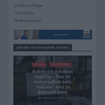
Πόλη του Παναμά
Σάο Πάολο
Μπουένος Άιρες
μπορεί να σου αρέσει επίσης
ΑΓΡΟΤΙΚΑ
ΝΕΟΙ ΟΡΙΖΟΝΤΕΣ
Ανάσα για χιλιάδες
αγρότες – Πώς τα
ελαιοτριβεία τούς
“σώζουν” από το
ψηφιακό χάος
7 Αυγούστου 2026