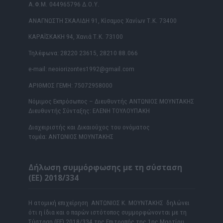
Α.Φ.Μ. 044965796 Δ.Ο.Υ.
ΑΝΑΓΝΩΣΤΗ ΣΚΑΛΙΔΗ 91, Κίσαμος Χανίων Τ.Κ. 73400
ΚΑΡΑΪΣΚΑΚΗ 94, Χανιά Τ.Κ. 73100
Τηλέφωνα: 28220 23615, 28210 88.066
e-mail: neoiorizontes1992@gmail.com
ΑΡΙΘΜΟΣ ΓΕΜΗ: 75072958000
Νόμιμος Εκπρόσωπος – Διευθυντής ΑΝΤΩΝΙΟΣ ΜΟΥΝΤΑΚΗΣ
Διευθυντής Σύνταξης: ΕΛΕΝΗ ΤΟΥΛΟΥΠΑΚΗ
Διαχειριστής και Δικαιούχος του ονόματος
τομέα: ΑΝΤΩΝΙΟΣ ΜΟΥΝΤΑΚΗΣ
Δήλωση συμμόρφωσης με τη σύσταση
(ΕΕ) 2018/334
Η ατομική επιχείρηση ΑΝΤΩΝΙΟΣ Κ. ΜΟΥΝΤΑΚΗΣ δηλώνει
ότι η ίδια και ο παρών ιστότοπος συμμορφώνονται με τη
Σύσταση (ΕΕ) 2018/334 της Επιτροπής της 1ης Μαρτίου