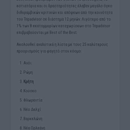
εστιατόρια και οι δραστηριότητες έλαβαν μεγάλο όγκο
διθυραμβικών κριτικών και απόψεων από την κοινότητα
του Tripadvisor σε διάστημα 12 μηνών. Λιγότερο από το
1% των 8 εκατομμυρίων καταχωρίσεων στο Tripadvisor
επιβραβεύονται με Best of the Best.
Ακολουθεί αναλυτικά η λίστα με τους 25 καλύτερους
προορισμούς για φαγητό στον κόσμο:
Ανόι
Ρώμη
Κρήτη
Κούσκο
Φλωρεντία
Νέο Δελχί
Βαρκελώνη
Νέα Ορλεάνη