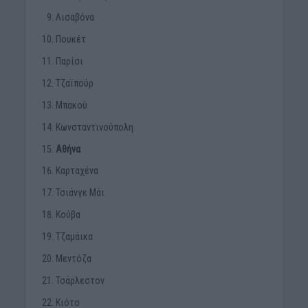
Λισαβόνα
Πουκέτ
Παρίσι
Τζαϊπούρ
Μπακού
Κωνσταντινούπολη
Αθήνα
Καρταχένα
Τσιάνγκ Μάι
Κούβα
Τζαμάικα
Μεντόζα
Τσάρλεστον
Κιότο