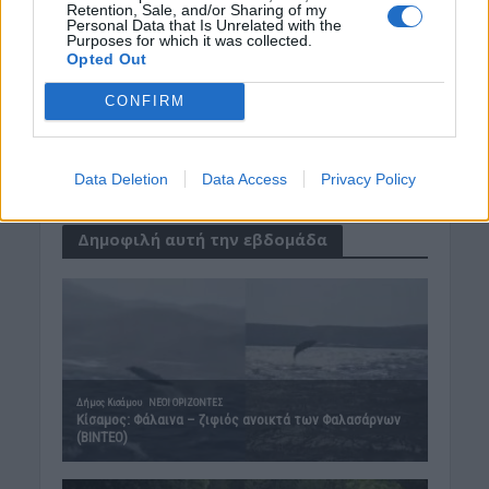
Retention, Sale, and/or Sharing of my
Europa League: Η Άντερλεχτ νίκησε 1-0
Personal Data that Is Unrelated with the
τον ΠΑΟΚ στην Τούμπα κι όλα θα
Purposes for which it was collected.
κριθούν στις Βρυξέλλες
Opted Out
7 Αυγούστου 2026 07:46
CONFIRM
ΕΝΔΙΑΦΕΡΟΝΤΑ
Tα ζώδια της Παρασκευής 7
Αυγούστου
Data Deletion
Data Access
Privacy Policy
7 Αυγούστου 2026 07:43
Δημοφιλή αυτή την εβδομάδα