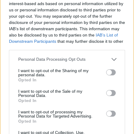
Ταυτοποιήθηκαν δύο άνδρες
interest-based ads based on personal information utilized by
us or personal information disclosed to third parties prior to
7 Αυγούστου 2026 11:45
your opt-out. You may separately opt-out of the further
disclosure of your personal information by third parties on the
ΕΚΔΡΟΜΈΣ - ΤΑΞΊΔΙΑ
•
ΕΝΔΙΑΦΕΡΟΝΤΑ
•
ΚΡΗΤΗ
IAB’s list of downstream participants. This information may
Οι πτήσεις Κρήτη – Αθήνα αυτές με τις
περισσότερες αναταράξεις στην
also be disclosed by us to third parties on the
IAB’s List of
Ελλάδα
Downstream Participants
that may further disclose it to other
7 Αυγούστου 2026 11:43
third parties.
Personal Data Processing Opt Outs
ΝΟΜΌΣ ΧΑΝΊΩΝ
•
ΠΟΛΙΤΙΚΗ
Στα Χανιά ο Κυριάκος Μητσοτάκης με
τη σύζυγό του για ολιγοήμερες
I want to opt-out of the Sharing of my
personal data.
διακοπές (ΦΩΤΟΓΡΑΦΙΕΣ)
Opted In
7 Αυγούστου 2026 09:13
I want to opt-out of the Sale of my
Personal Data.
ΓΕΎΣΗ - ΨΥΧΑΓΩΓΊΑ
•
ΔΉΜΟΣ ΠΛΑΤΑΝΙΆ
Opted In
Βούβες: Διήμερη γιορτή κρασιού με
Ζωιδάκη, Τζουγανάκη και δωρεάν
κρασί!
I want to opt-out of processing my
Personal Data for Targeted Advertising.
7 Αυγούστου 2026 08:08
Opted In
ΑΘΛΗΤΙΚΑ
I want to opt-out of Collection, Use,