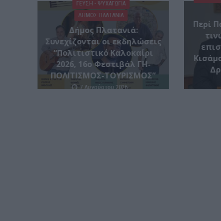
ΓΕΎΣΗ - ΨΥΧΑΓΩΓΊΑ
ΔΉΜΟΣ ΠΛΑΤΑΝΙΆ
Περί Π
Δήμος Πλατανιά:
τιν
Συνεχίζονται οι εκδηλώσεις
επισ
“Πολιτιστικό Καλοκαίρι
Κισάμο
2026, 16ο Φεστιβάλ ΓΗ-
Δρ
ΠΟΛΙΤΙΣΜΟΣ-ΤΟΥΡΙΣΜΟΣ”
7 Αυγούστου 2026