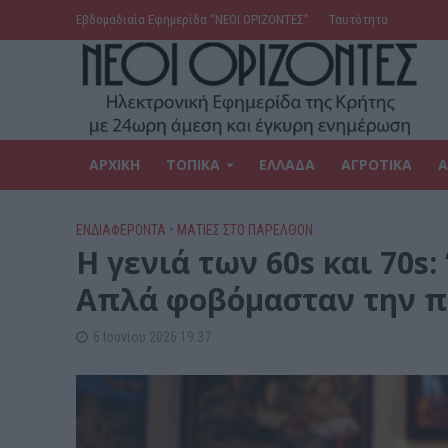
Εβδομαδιαία Εφημερίδα ‘’ΝΕΟΙ ΟΡΙΖΟΝΤΕΣ’’
Ταυτότητα
ΑΡΧΙΚΗ
ΤΟΠΙΚΑ
ΕΛΛΑΔΑ
ΑΓΡΟΤΙΚΑ
Α
ΕΝΔΙΑΦΕΡΟΝΤΑ
•
ΜΑΤΙΕΣ ΣΤΟ ΠΑΡΕΛΘΟΝ
Η γενιά των 60s και 70s
Απλά φοβόμασταν την π
6 Ιουνίου 2026 19:37