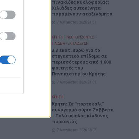
πινακίδες κυκλοφορίας:
ιμη να
Χιλιάδες αυτοκίνητα
παραμένουν αταξινόμητα
7 Αυγούστου 2026 21:07
αν
ΚΡΗΤΗ
•
ΝΕΟΙ ΟΡΙΖΟΝΤΕΣ
•
ΠΑΙΔΕΙΑ - ΕΚΠΑΙΔΕΥΣΗ
3,3 εκατ. ευρώ για το
στεγαστικό επίδομα σε
περισσότερους από 1.600
φοιτητές του
Πανεπιστημίου Κρήτης
7 Αυγούστου 2026 21:03
ΚΡΗΤΗ
Κρήτη: Σε “πορτοκαλί”
συναγερμό αύριο Σάββατο
– Πολύ υψηλός κίνδυνος
πυρκαγιάς
7 Αυγούστου 2026 18:05