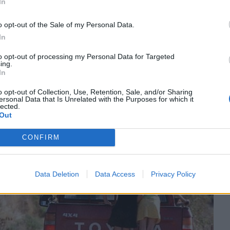
In
πόνο σου δεν σε κάνει Rambo. Σε κάνει απλώς μια κινητή «βόμβα» έτο
o opt-out of the Sale of my Personal Data.
In
α και κατάφεραν να σταθούν στα πόδια τους με τα εργαλεία που είχ
to opt-out of processing my Personal Data for Targeted
ing.
In
o opt-out of Collection, Use, Retention, Sale, and/or Sharing
ersonal Data that Is Unrelated with the Purposes for which it
lected.
Out
CONFIRM
Data Deletion
Data Access
Privacy Policy