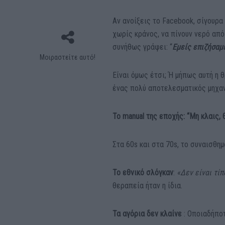
Αν ανοίξεις το Facebook, σίγουρα
χωρίς κράνος, να πίνουν νερό από
συνήθως γράφει: “
Εμείς επιζήσαμε
Μοιραστείτε αυτό!
Είναι όμως έτσι; Ή μήπως αυτή η 
ένας πολύ αποτελεσματικός μηχαν
Το manual της εποχής: “Μη κλαις, 
Στα 60s και στα 70s, το συναισθη
Το εθνικό σλόγκαν
:
«Δεν είναι τί
θεραπεία ήταν η ίδια.
Τα αγόρια δεν κλαίνε
: Οποιαδήπο