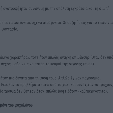
λή ανατροφή ήταν συνώνυμη με την απόλυτη εγκράτεια και τη σιωπή.
πρεπε να φαίνονται, όχι να ακούγονται. Οι συζητήσεις για το «πώς νι
ή φαντασία.
άλινο χαρακτήρα», τότε ήταν απλώς ανάγκη επιβίωσης. Όταν δεν υπ
 άγχος, μαθαίνεις να πατάς το κουμπί της σίγασης (mute).
 ήταν πιο δυνατά από τη φύση τους. Απλώς έγιναν παγκόσμιοι
. Έκρυβαν τα προβλήματα κάτω από το χαλί και συνέχιζαν να τρέχουν
 Το τραύμα δεν ξεπερνιόταν· απλώς βαφτιζόταν «καθημερινότητα».
ιβάνι του ψυχολόγου