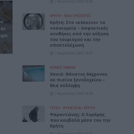
7 Αυγούστου 2026 16:03
ΚΡΗΤΗ
•
ΝΕΟΙ ΟΡΙΖΟΝΤΕΣ
ου
Κρήτη: Στο «κόκκινο» τα
 κι
νοσοκομεία – Ασφυκτικές
συνθήκες από την αύξηση
υμε
του τουρισμού και την
υποστελέχωση
7 Αυγούστου 2026 14:57
ΝΟΜΌΣ ΧΑΝΊΩΝ
Χανιά: Θάνατος 64χρονου
σε πισίνα ξενοδοχείου –
Μια σύλληψη
7 Αυγούστου 2026 14:54
ΓΕΎΣΗ - ΨΥΧΑΓΩΓΊΑ
•
ΚΡΗΤΗ
Ψαραντώνης: Ο λυράρης
που κουβαλά μέσα του την
Κρήτη
7 Αυγούστου 2026 13:51