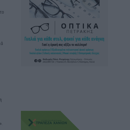
ατο
λά
η
».