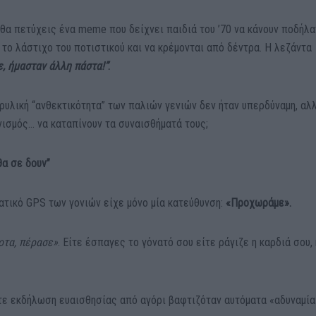
 θα πετύχεις ένα meme που δείχνει παιδιά του ’70 να κάνουν ποδήλ
 το λάστιχο του ποτιστικού και να κρέμονται από δέντρα. Η λεζάντα
, ήμασταν άλλη πάστα!”
.
θρυλική “ανθεκτικότητα” των παλιών γενιών δεν ήταν υπερδύναμη, αλ
ισμός… να καταπίνουν τα συναισθήματά τους;
θα σε δουν”
ματικό GPS των γονιών είχε μόνο μία κατεύθυνση:
«Προχωράμε».
ποτα, πέρασε»
. Είτε έσπαγες το γόνατό σου είτε ράγιζε η καρδιά σου, 
τε εκδήλωση ευαισθησίας από αγόρι βαφτιζόταν αυτόματα «αδυναμία