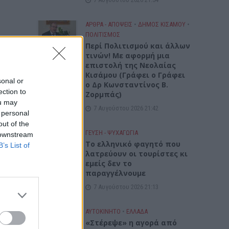
ΑΡΘΡΑ - ΑΠΟΨΕΙΣ
•
ΔΉΜΟΣ ΚΙΣΆΜΟΥ
•
ΠΟΛΙΤΙΣΜΟΣ
Περί Πολιτισμού και άλλων
τινών! Mε αφορμή μια
επιστολή της Νεολαίας
Κισάμου (Γράφει ο Γράφει
sonal or
ο Δρ Κωνσταντίνος Β.
ection to
Ζορμπάς)
ou may
7 Αυγούστου 2026 21:42
 personal
out of the
ΓΕΎΣΗ - ΨΥΧΑΓΩΓΊΑ
 downstream
Το ελληνικό φαγητό που
B’s List of
λατρεύουν οι τουρίστες κι
εμείς δεν το
παραγγέλνουμε
ά των
7 Αυγούστου 2026 21:13
ΑΥΤΟΚΙΝΗΤΟ
•
ΕΛΛΑΔΑ
«Στέρεψε» η αγορά από