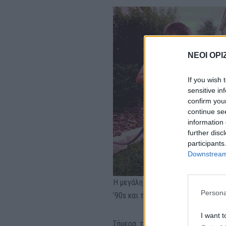
ΝΕΟΙ ΟΡΙ
If you wish 
sensitive in
confirm you
continue se
information 
further disc
participants
Downstream 
Η μεγάλη ειρωνεία είναι ότι αυτή
Persona
’90s και των ’00s, αλλάζοντας εντ
I want t
Σήμερα, το να μιλάς για τα συναι