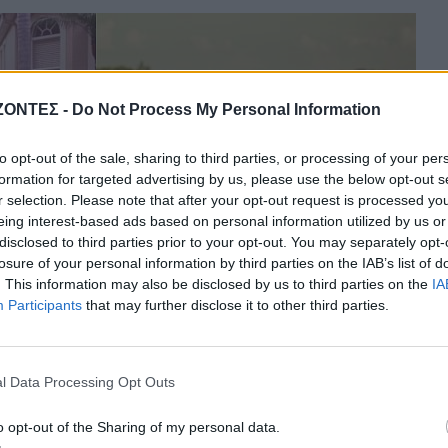
ΖΟΝΤΕΣ -
Do Not Process My Personal Information
to opt-out of the sale, sharing to third parties, or processing of your per
formation for targeted advertising by us, please use the below opt-out s
r selection. Please note that after your opt-out request is processed y
eing interest-based ads based on personal information utilized by us or
disclosed to third parties prior to your opt-out. You may separately opt-
losure of your personal information by third parties on the IAB’s list of
. This information may also be disclosed by us to third parties on the
IA
Participants
that may further disclose it to other third parties.
 η «σκληραγωγημένη» γενιά μεγάλωσε και έφερε στον κόσμο τα παιδι
l Data Processing Opt Outs
ελώς το παιχνίδι.
o opt-out of the Sharing of my personal data.
σθήματά σου δεν θεωρείται ντροπή, αλλά
υγιής ανθεκτικότητα
. Έχουμε