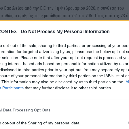
 Βασιλείου από την Ε.Ε. την 1η Φεβρουαρίου 2020, η σύνθεση του
 καθώς ο αριθμός τους μειώθηκε από 751 σε 705. Τότε, από τις 73 
7 αναδιανεμήθηκαν σε άλλα κράτη-μέλη (Ιρλανδία, Γαλλία, Ιταλία, Ισπα
δία, Αυστρία, Δανία, Σλοβακία, Φιλανδία, Κροατία και Εσθονία).
ΖΟΝΤΕΣ -
Do Not Process My Personal Information
to opt-out of the sale, sharing to third parties, or processing of your per
λαγών στην Ε.Ε., το 2023, το Συμβούλιο της Ε.Ε. αποφάσισε, με τη
formation for targeted advertising by us, please use the below opt-out s
νοβουλίου, να αυξήσει τον αριθμό των εδρών σε 720 (+15) για την
r selection. Please note that after your opt-out request is processed y
(2024-2029). Να σημειωθεί ότι η νομοθεσία της Ε.Ε. επιτρέπει ως μ
eing interest-based ads based on personal information utilized by us or
συν τον πρόεδρο, και ότι ο αριθμός των εδρών ανά χώρα αποφασίζε
disclosed to third parties prior to your opt-out. You may separately opt-
losure of your personal information by third parties on the IAB’s list of
. Στην κατανομή των εδρών λαμβάνεται υπόψη το μέγεθος του πληθυ
. This information may also be disclosed by us to third parties on the
IA
νάγκη για ένα ελάχιστο επίπεδο εκπροσώπησης για τους Ευρωπαίου
Participants
that may further disclose it to other third parties.
υτή η αρχή της «φθίνουσας αναλογικότητας», η οποία κατοχυρώνεται
ι, ενώ οι μικρότερες χώρες έχουν λιγότερους βουλευτές από τις
λευτές από μεγαλύτερες χώρες αντιπροσωπεύουν περισσότερους
l Data Processing Opt Outs
υς από τις μικρότερες χώρες. Πάντως, ο ελάχιστος αριθμός
 και ο μέγιστος είναι 96.
o opt-out of the Sharing of my personal data.