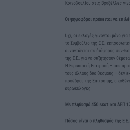
Κοινοβουλίου στις Βρυξέλλες γίνο
Οι ψηφοφόροι πρόκειται να επιλέ
Όχι, οι εκλογές γίνονται μόνο για
το Συμβούλιο της Ε.Ε., εκπροσωπ
συναντώνται σε διάφορες συνθέσε
της Ε.Ε., για να συζητήσουν θέματ
Η Ευρωπαϊκή Επιτροπή – που προτ
τους άλλους δύο θεσμούς – δεν ε
προέδρου της Επιτροπής, ο καθένα
ευρωεκλογές.
Με πληθυσμό 450 εκατ. και ΑΕΠ 17
Πόσος είναι ο πληθυσμός της Ε.Ε.