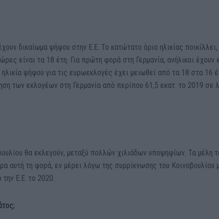
χουν δικαίωμα ψήφου στην Ε.Ε. Το κατώτατο όριο ηλικίας ποικίλλει
ες είναι τα 18 έτη. Για πρώτη φορά στη Γερμανία, ανήλικοι έχουν 
 ηλικία ψήφου για τις ευρωεκλογές έχει μειωθεί από τα 18 στα 16 έ
ηση των εκλογέων στη Γερμανία από περίπου 61,5 εκατ. το 2019 σε 
βουλίου θα εκλεγούν, μεταξύ πολλών χιλιάδων υποψηφίων. Τα μέλη τ
ρα αυτή τη φορά, εν μέρει λόγω της συρρίκνωσης του Κοινοβουλίου 
την Ε.Ε. το 2020.
άτος;