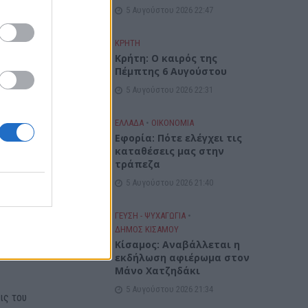
5 Αυγούστου 2026 22:47
ρες,
νδία
ΚΡΗΤΗ
λογές
Κρήτη: Ο καιρός της
Πέμπτης 6 Αυγούστου
 33,
5 Αυγούστου 2026 22:31
αρία
 9,
ΕΛΛΑΔΑ
•
ΟΙΚΟΝΟΜΙΑ
Εφορία: Πότε ελέγχει τις
καταθέσεις μας στην
τράπεζα
λευτής
5 Αυγούστου 2026 21:40
α
ΓΕΎΣΗ - ΨΥΧΑΓΩΓΊΑ
•
ΔΉΜΟΣ ΚΙΣΆΜΟΥ
Κίσαμος: Αναβάλλεται η
εκδήλωση αφιέρωμα στον
Μάνο Χατζηδάκι
5 Αυγούστου 2026 21:34
ις του