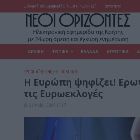
Εβδομαδιαία Εφημερίδα ‘’ΝΕΟΙ ΟΡΙΖΟΝΤΕΣ’’
Ταυτότητα
ΑΡΧΙΚΗ
ΤΟΠΙΚΑ
ΕΛΛΑΔΑ
ΑΓΡΟΤΙΚΑ
Α
ΕΥΡΩΠΑΪΚΗ ΕΝΩΣΗ
•
ΠΟΛΙΤΙΚΗ
Η Ευρώπη ψηφίζει! Ερωτ
τις Ευρωεκλογές
31 Μαΐου 2024 10:17