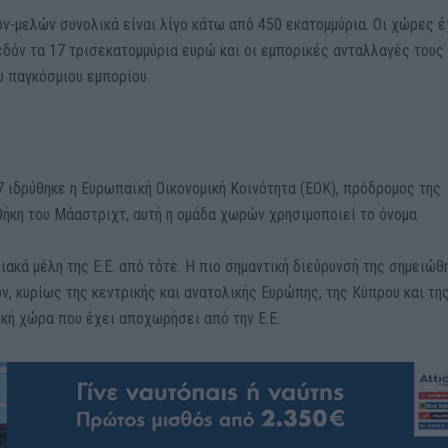
ών-μελών συνολικά είναι λίγο κάτω από 450 εκατομμύρια. Οι χώρες 
εδόν τα 17 τρισεκατομμύρια ευρώ και οι εμπορικές ανταλλαγές τους
υ παγκόσμιου εμπορίου.
7 ιδρύθηκε η Ευρωπαϊκή Οικονομική Κοινότητα (ΕΟΚ), πρόδρομος της
ήκη του Μάαστριχτ, αυτή η ομάδα χωρών χρησιμοποιεί το όνομα
κά μέλη της Ε.Ε. από τότε. Η πιο σημαντική διεύρυνσή της σημειώθ
, κυρίως της κεντρικής και ανατολικής Ευρώπης, της Κύπρου και τη
ική χώρα που έχει αποχωρήσει από την Ε.Ε.