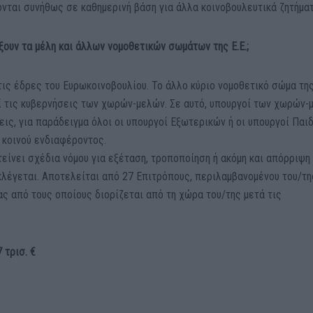
νται συνήθως σε καθημερινή βάση για άλλα κοινοβουλευτικά ζητήματ
ξουν τα μέλη και άλλων νομοθετικών σωμάτων της Ε.Ε.;
 τις έδρες του Ευρωκοινοβουλίου. Το άλλο κύριο νομοθετικό σώμα της 
εί τις κυβερνήσεις των χωρών-μελών. Σε αυτό, υπουργοί των χωρών-
ις, για παράδειγμα όλοι οι υπουργοί Εξωτερικών ή οι υπουργοί Παι
α κοινού ενδιαφέροντος.
είνει σχέδια νόμου για εξέταση, τροποποίηση ή ακόμη και απόρριψη
κλέγεται. Αποτελείται από 27 Επιτρόπους, περιλαμβανομένου του/τη
ς από τους οποίους διορίζεται από τη χώρα του/της μετά τις
 τρισ. €
;