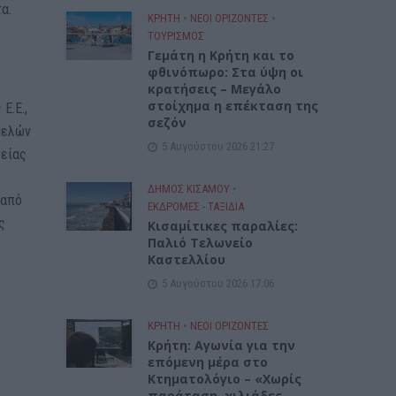
α.
ΚΡΗΤΗ
•
ΝΕΟΙ ΟΡΙΖΟΝΤΕΣ
•
ΤΟΥΡΙΣΜΟΣ
Γεμάτη η Κρήτη και το
φθινόπωρο: Στα ύψη οι
κρατήσεις – Μεγάλο
στοίχημα η επέκταση της
Ε.Ε.,
σεζόν
μελών
5 Αυγούστου 2026 21:27
δείας
ΔΉΜΟΣ ΚΙΣΆΜΟΥ
•
 από
ΕΚΔΡΟΜΈΣ - ΤΑΞΊΔΙΑ
ς
Kισαμίτικες παραλίες:
Παλιό Τελωνείο
Καστελλίου
5 Αυγούστου 2026 17:06
ΚΡΗΤΗ
•
ΝΕΟΙ ΟΡΙΖΟΝΤΕΣ
Kρήτη: Αγωνία για την
επόμενη μέρα στο
Κτηματολόγιο – «Χωρίς
παράταση, χιλιάδες