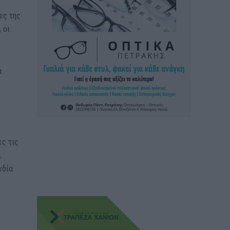
ες της
 οι
α
ες τις
ι
νδία