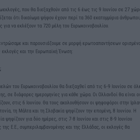
ωεκλογές, που θα διεξαχθούν από τις 6 έως τις 9 Ιουνίου σε 27 χώρ
ζεται ότι δικαίωμα ψήφου έχουν περί τα 360 εκατομμύρια άνθρωποι,
 για να εκλέξουν τα 720 μέλη του Ευρωκοινοβουλίου.
εντρώσαμε και παρουσιάζουμε σε μορφή ερωτοαπαντήσεων ορισμέν
ς εκλογές και την Ευρωπαϊκή Ένωση:
ς;
ελών του Ευρωκοινοβουλίου θα διεξαχθεί από τις 6-9 Ιουνίου σε όλ
ς, σε διάφορες ημερομηνίες για κάθε χώρα. Οι Ολλανδοί θα είναι ο
ζουν, στις 6 Ιουνίου. Θα τους ακολουθήσουν οι ψηφοφόροι στην Ιρλα
ετονία, τη Μάλτα και τη Σλοβακία ψηφίζουν την επομένη, 8 Ιουνίου. Η
ία ψηφίζουν για δύο ημέρες, στις 7-8 Ιουνίου και στις 8-9 Ιουνίου
 της Ε.Ε., συμπεριλαμβανομένης και της Ελλάδας, οι εκλογές θα