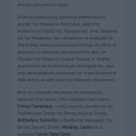
συνοχής μέσα από την τέχνη.
Η Εθνική Λυρική Σκηνή, κορυφαίος εποπτευόμενος
φορέας του Υπουργείου Πολιτισμού, χάρη στην
αταλάντευτη στήριξη της Υπουργού κας. Λίνας Μενδώνη
και του Υπουργείου, έχει κατορθώσει να αναδειχθεί σε
ένα διεθνώς αναγνωρισμένο λυρικό θέατρο. Θα ήθελα να
εκφράσω τις ειλικρινείς μου ευχαριστίες προς τον
Πρόεδρο του Ιδρύματος Σταύρος Νιάρχος, κ. Ανδρέα
Δρακόπουλο, για τη γενναιόδωρη υποστήριξή του, χάρη
στην οποία μπορούμε να φέρουμε την τέχνη πιο κοντά σε
κάθε πολίτη, σε κάθε γωνιά της ελληνικής επικράτειας
»
Κατά την υπογραφή του μνημονίου συνεργασίας,
παρόντες ήταν επίσης ο Αντιδήμαρχος Πολιτισμού,
Γιάννης Γιαννακάκης
, ο καλλιτεχνικός Διευθυντής της
Εναλλακτικής Σκηνής της Εθνικής Λυρικής Σκηνής,
Αλέξανδρος Ευκλείδης
, ο Διευθυντής παραγωγής της
Εθνικής Λυρικής Σκηνής,
Μανώλης Σάρδης
και ο
μουσικός
Γιάννης Παπατζανής
.