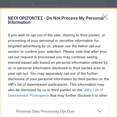
8 Αυγούστου 2026 08:12
ΕΝΔΙΑΦΕΡΟΝΤΑ
ΝΕΟΙ ΟΡΙΖΟΝΤΕΣ -
Do Not Process My Personal
Κατσαρίδα στο σπίτι – Πότε πρέπει
Information
να ανησυχήσουμε
8 Αυγούστου 2026 08:08
If you wish to opt-out of the sale, sharing to third parties, or
processing of your personal or sensitive information for
ΚΡΗΤΗ
Κρήτη: Οι νέοι Αστυνομικοί
targeted advertising by us, please use the below opt-out
Υποδιευθυντές και Αστυνόμοι Α’
section to confirm your selection. Please note that after your
opt-out request is processed you may continue seeing
8 Αυγούστου 2026 08:06
interest-based ads based on personal information utilized by
ΕΝΔΙΑΦΕΡΟΝΤΑ
us or personal information disclosed to third parties prior to
Tα ζώδια του Σαββάτου 8 Αυγούστου
your opt-out. You may separately opt-out of the further
disclosure of your personal information by third parties on the
8 Αυγούστου 2026 08:03
IAB’s list of downstream participants. This information may
also be disclosed by us to third parties on the
IAB’s List of
ΓΕΎΣΗ - ΨΥΧΑΓΩΓΊΑ
•
ΔΉΜΟΣ ΠΛΑΤΑΝΙΆ
Δήμος Πλατανιά: Συνεχίζονται οι
Downstream Participants
that may further disclose it to other
εκδηλώσεις “Πολιτιστικό Καλοκαίρι
third parties.
2026, 16ο Φεστιβάλ ΓΗ-ΠΟΛΙΤΙΣΜΟΣ-
ΤΟΥΡΙΣΜΟΣ”
Personal Data Processing Opt Outs
7 Αυγούστου 2026 21:54