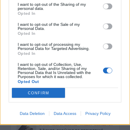
I want to opt-out of the Sharing of my
personal data.
ΑΡΘΡΑ - ΑΠΟΨΕΙΣ
•
ΔΉΜΟΣ ΚΙΣΆΜΟΥ
•
Opted In
ΠΟΛΙΤΙΣΜΟΣ
Περί Πολιτισμού και άλλων τινών! Mε
I want to opt-out of the Sale of my
αφορμή μια επιστολή της Νεολαίας
Personal Data.
Κισάμου (Γράφει ο Γράφει ο Δρ
Opted In
Κωνσταντίνος Β. Ζορμπάς)
7 Αυγούστου 2026 21:42
I want to opt-out of processing my
Personal Data for Targeted Advertising.
Opted In
ΓΕΎΣΗ - ΨΥΧΑΓΩΓΊΑ
Το ελληνικό φαγητό που λατρεύουν
I want to opt-out of Collection, Use,
οι τουρίστες κι εμείς δεν το
Retention, Sale, and/or Sharing of my
παραγγέλνουμε
Personal Data that Is Unrelated with the
Purposes for which it was collected.
7 Αυγούστου 2026 21:13
Opted Out
ΑΥΤΟΚΙΝΗΤΟ
•
ΕΛΛΑΔΑ
CONFIRM
«Στέρεψε» η αγορά από πινακίδες
κυκλοφορίας: Χιλιάδες αυτοκίνητα
παραμένουν αταξινόμητα
7 Αυγούστου 2026 21:07
Data Deletion
Data Access
Privacy Policy
ΚΡΗΤΗ
•
ΝΕΟΙ ΟΡΙΖΟΝΤΕΣ
•
ΠΑΙΔΕΙΑ - ΕΚΠΑΙΔΕΥΣΗ