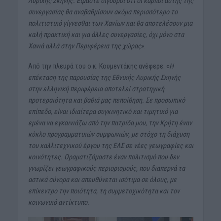
Λυρικής Σκηνής. Είμαστε σίγουροι ότι οι καρποί αυτής της
συνεργασίας θα αναβαθμίσουν ακόμα περισσότερο το
πολιτιστικό γίγνεσθαι των Χανίων και θα αποτελέσουν μια
καλή πρακτική και για άλλες συνεργασίες, όχι μόνο στα
Χανιά αλλά στην Περιφέρεια της χώρας
».
Από την πλευρά του ο κ. Κουμεντάκης ανέφερε: «
Η
επέκταση της παρουσίας της Εθνικής Λυρικής Σκηνής
στην ελληνική περιφέρεια αποτελεί στρατηγική
προτεραιότητα και βαθιά μας πεποίθηση.
Σε προσωπικό
επίπεδο, είναι ιδιαίτερα συγκινητικό και τιμητικό για
εμένα να εγκαινιάζω από την πατρίδα μου, την Κρήτη έναν
κύκλο προγραμματικών συμφωνιών, με στόχο τη διάχυση
του καλλιτεχνικού έργου της ΕΛΣ σε νέες γεωγραφίες και
κοινότητες. Οραματιζόμαστε έναν πολιτισμό που δεν
γνωρίζει γεωγραφικούς περιορισμούς, που διαπερνά τα
αστικά σύνορα και απευθύνεται ισότιμα σε όλους, με
επίκεντρο την ποιότητα, τη συμμετοχικότητα και τον
κοινωνικό αντίκτυπο.