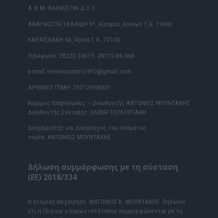
Α.Φ.Μ. 044965796 Δ.Ο.Υ.
ΑΝΑΓΝΩΣΤΗ ΣΚΑΛΙΔΗ 91, Κίσαμος Χανίων Τ.Κ. 73400
ΚΑΡΑΪΣΚΑΚΗ 94, Χανιά Τ.Κ. 73100
Τηλέφωνα: 28220 23615, 28210 88.066
e-mail: neoiorizontes1992@gmail.com
ΑΡΙΘΜΟΣ ΓΕΜΗ: 75072958000
Νόμιμος Εκπρόσωπος – Διευθυντής ΑΝΤΩΝΙΟΣ ΜΟΥΝΤΑΚΗΣ
Διευθυντής Σύνταξης: ΕΛΕΝΗ ΤΟΥΛΟΥΠΑΚΗ
Διαχειριστής και Δικαιούχος του ονόματος
τομέα: ΑΝΤΩΝΙΟΣ ΜΟΥΝΤΑΚΗΣ
Δήλωση συμμόρφωσης με τη σύσταση
(ΕΕ) 2018/334
Η ατομική επιχείρηση ΑΝΤΩΝΙΟΣ Κ. ΜΟΥΝΤΑΚΗΣ δηλώνει
ότι η ίδια και ο παρών ιστότοπος συμμορφώνονται με τη