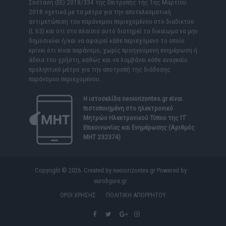
Σύσταση (ΕΕ) 2018/334 της Επιτροπής της 1ης Μαρτίου
2018 σχετικά με τα μέτρα για την αποτελεσματική
αντιμετώπιση του παράνομου περιεχομένου στο διαδίκτυο
(L 63) και ότι στο πλαίσιο αυτό διατηρεί το δικαίωμα να μην
δημοσιεύει ή/και να αφαιρεί κάθε περιεχόμενο το οποίο
κρίνει ότι είναι παράνομο, χωρίς προηγούμενη ενημέρωση ή
άδεια του χρήστη, καθώς και να λαμβάνει κάθε αναγκαίο
προληπτικό μέτρο για την αποτροπή της διάδοσης
παράνομου περιεχομένου.
Η ιστοσελίδα
neoiorizontes.gr
είναι
πιστοποιημένη στο ηλεκτρονικό
Μητρώο Ηλεκτρονικού Τύπου της ΓΓ
Επικοινωνίας και Ενημέρωσης (Αριθμός
ΜΗΤ 232374)
Copyright © 2026. Created by neoiorizontes.gr Powered by
eurofigure.gr
ΟΡΟΙ ΧΡΗΣΗΣ
ΠΟΛΙΤΙΚΗ ΑΠΟΡΡΗΤΟΥ