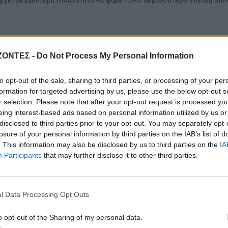
γοί
ΖΟΝΤΕΣ -
Do Not Process My Personal Information
ς αμελούμε τη φυσική μας δραστηριότητα ή το πρόγραμμα άσκησης π
to opt-out of the sale, sharing to third parties, or processing of your per
ς. Τι μπορούμε να κάνουμε γι αυτό; Καθημερινός περίπατος στη φύσ
formation for targeted advertising by us, please use the below opt-out s
ύγουμε το αυτοκίνητο στις κοντινές αποστάσεις, περπατάμε από τι
r selection. Please note that after your opt-out request is processed y
ς δραστηριότητες που περιλαμβάνουν κίνηση.
eing interest-based ads based on personal information utilized by us or
disclosed to third parties prior to your opt-out. You may separately opt-
losure of your personal information by third parties on the IAB’s list of
. This information may also be disclosed by us to third parties on the
IA
Participants
that may further disclose it to other third parties.
 έχουμε σκεφτεί εμείς οι ίδιοι ότι αφού φάγαμε πολύ στο γιορτινό
ε ελάχιστο φαγητό για 1-2 μέρες για να εξαλείψουμε το όποιο αρνητι
ως, το σημαντικότερο σε αυτές τις περιπτώσεις είναι να επανέλθου
l Data Processing Opt Outs
εις και ενοχές. Ένα μεμονωμένο γεύμα δεν είναι ικανό να μας παχύν
o opt-out of the Sharing of my personal data.
 Το σημαντικό είναι η γενικότερη διατροφική συμπεριφορά και η συνέ