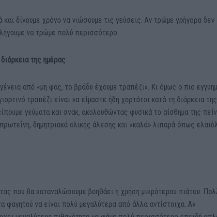
 και δίνουμε χρόνο να νιώσουμε τις γεύσεις. Αν τρώμε γρήγορα δεν
αλήγουμε να τρώμε πολύ περισσότερο.
 διάρκεια της ημέρας
ογένεια από «μη φας, το βράδυ έχουμε τραπέζι». Κι όμως ο πιο εγγυη
γιορτινό τραπέζι είναι να είμαστε ήδη χορτάτοι κατά τη διάρκεια τη
είπουμε γεύματα και σνακ, ακολουθώντας φυσικά το αίσθημα της πείν
 πρωτεΐνη, δημητριακά ολικής άλεσης και «καλά» λιπαρά όπως ελαιό
τας που θα καταναλώσουμε βοηθάει η χρήση μικρότερου πιάτου. Πο
α φαγητού να είναι πολύ μεγαλύτερα από άλλα αντίστοιχα. Αν
ρχει μεγαλύτερη πιθανότητα να φάμε πολύ περισσότερο επειδή απλ