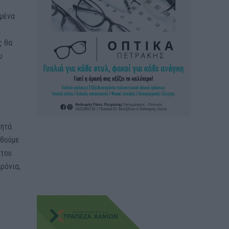
σμένα
.
ς θα
υ
γητά
υθούμε
 του
ρόνια,