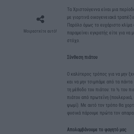
Τα Χριστούγεννα είναι μια περίοδ
με γιορτινά οικογενειακά τραπέζι
Παρόλο όμως το ευχάριστο κλίμα 
Μοιραστείτε αυτό!
παραμείνει εγκρατής είτε για να μ
στόχο.
Σύνθεση πιάτου
Ο καλύτερος τρόπος για να μην ξε
και να μην τσιμπάμε από τα πάντα
τη μέθοδο του πιάτου: το ½ του π
πιάτου από πρωτεΐνη (πουλερικά, 
ψωμί). Με αυτό τον τρόπο θα χορτ
φυσικά πάρουμε πρώτα τον απαραί
Απολαμβάνουμε το φαγητό μας