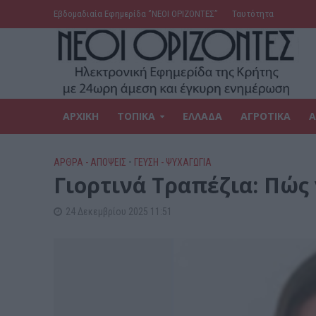
Εβδομαδιαία Εφημερίδα ‘’ΝΕΟΙ ΟΡΙΖΟΝΤΕΣ’’
Ταυτότητα
ΑΡΧΙΚΗ
ΤΟΠΙΚΑ
ΕΛΛΑΔΑ
ΑΓΡΟΤΙΚΑ
Α
ΑΡΘΡΑ - ΑΠΟΨΕΙΣ
•
ΓΕΎΣΗ - ΨΥΧΑΓΩΓΊΑ
Γιορτινά Τραπέζια: Πώς 
24 Δεκεμβρίου 2025 11:51