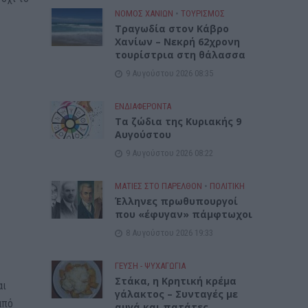
ΝΟΜΌΣ ΧΑΝΊΩΝ
•
ΤΟΥΡΙΣΜΟΣ
Τραγωδία στον Κάβρο
Χανίων – Νεκρή 62χρονη
τουρίστρια στη θάλασσα
9 Αυγούστου 2026 08:35
ΕΝΔΙΑΦΕΡΟΝΤΑ
Τα ζώδια της Κυριακής 9
Αυγούστου
9 Αυγούστου 2026 08:22
ΜΑΤΙΕΣ ΣΤΟ ΠΑΡΕΛΘΟΝ
•
ΠΟΛΙΤΙΚΗ
Έλληνες πρωθυπουργοί
που «έφυγαν» πάμφτωχοι
8 Αυγούστου 2026 19:33
ΓΕΎΣΗ - ΨΥΧΑΓΩΓΊΑ
Στάκα, η Κρητική κρέμα
αι
γάλακτος – Συνταγές με
από
αυγά και πατάτες