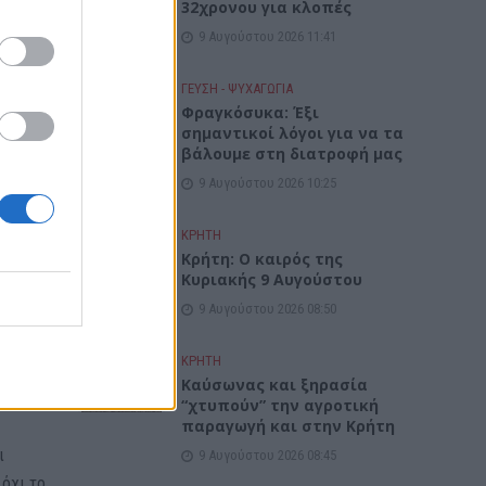
32χρονου για κλοπές
9 Αυγούστου 2026 11:41
ΓΕΎΣΗ - ΨΥΧΑΓΩΓΊΑ
Φραγκόσυκα: Έξι
 καθώς
σημαντικοί λόγοι για να τα
βάλουμε στη διατροφή μας
9 Αυγούστου 2026 10:25
ΚΡΗΤΗ
Κρήτη: Ο καιρός της
ωθούν
Κυριακής 9 Αυγούστου
ε τα
9 Αυγούστου 2026 08:50
ΚΡΗΤΗ
Καύσωνας και ξηρασία
“χτυπούν” την αγροτική
παραγωγή και στην Κρήτη
ι
9 Αυγούστου 2026 08:45
 όχι το