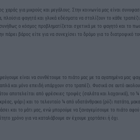
ος χαράς για μικρούς και μεγάλους. Στην κοινωνία μας είναι συνυφα
α, πλούσια φαγητά και γλυκά εδέσματα να στολίζουν το κάθε τραπέζι
συνήθως ο κόσμος προβληματίζεται σχετικά με το φαγητό και το πω
ην πάρει βάρος είτε για να συνεχίσει το δρόμο για το διατροφικό το
φεύγουμε είναι να συνθέτουμε το πιάτο μας με τα αγαπημένα μας φα
 απλά και μόνο επειδή υπάρχουν στο τραπέζι. Φυσικά σε αυτό ακολο
ιάτου αποτελείται από φρέσκιες τροφές (σαλάτα και λαχανικά), το ¼
κρέας, ψάρι) και το τελευταίο ¼ από υδατάνθρακα (ρύζι πατάτα, μακα
άσει και το μάτι μας, ενώ μπορούμε να ξαναγεμίσουμε το πιάτο αφού
τητο χρόνο για να καταλάβουμε αν έχουμε χορτάσει ή όχι.