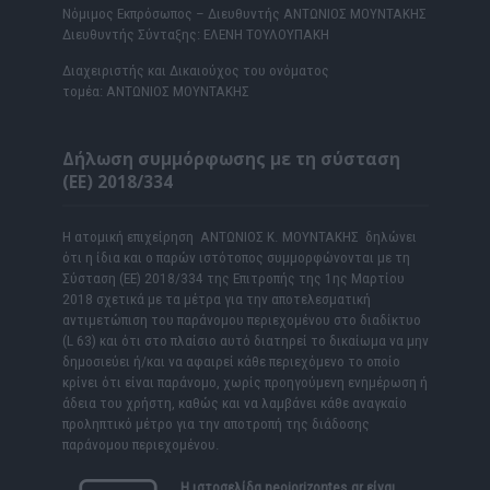
Νόμιμος Εκπρόσωπος – Διευθυντής ΑΝΤΩΝΙΟΣ ΜΟΥΝΤΑΚΗΣ
Διευθυντής Σύνταξης: ΕΛΕΝΗ ΤΟΥΛΟΥΠΑΚΗ
Διαχειριστής και Δικαιούχος του ονόματος
τομέα: ΑΝΤΩΝΙΟΣ ΜΟΥΝΤΑΚΗΣ
Δήλωση συμμόρφωσης με τη σύσταση
(ΕΕ) 2018/334
Η ατομική επιχείρηση ΑΝΤΩΝΙΟΣ Κ. ΜΟΥΝΤΑΚΗΣ δηλώνει
ότι η ίδια και ο παρών ιστότοπος συμμορφώνονται με τη
Σύσταση (ΕΕ) 2018/334 της Επιτροπής της 1ης Μαρτίου
2018 σχετικά με τα μέτρα για την αποτελεσματική
αντιμετώπιση του παράνομου περιεχομένου στο διαδίκτυο
(L 63) και ότι στο πλαίσιο αυτό διατηρεί το δικαίωμα να μην
δημοσιεύει ή/και να αφαιρεί κάθε περιεχόμενο το οποίο
κρίνει ότι είναι παράνομο, χωρίς προηγούμενη ενημέρωση ή
άδεια του χρήστη, καθώς και να λαμβάνει κάθε αναγκαίο
προληπτικό μέτρο για την αποτροπή της διάδοσης
παράνομου περιεχομένου.
Η ιστοσελίδα
neoiorizontes.gr
είναι