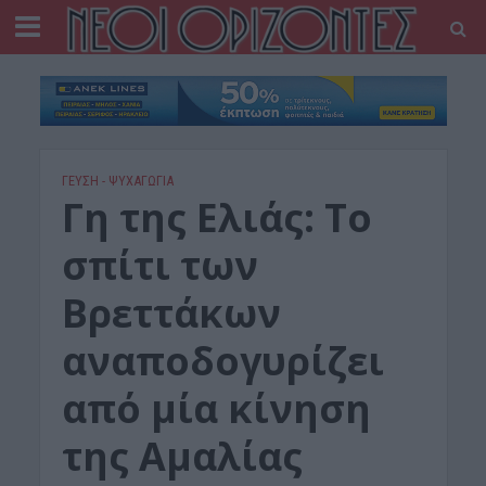
ΓΕΎΣΗ - ΨΥΧΑΓΩΓΊΑ
Γη της Ελιάς: Το
σπίτι των
Βρεττάκων
αναποδογυρίζει
από μία κίνηση
της Αμαλίας