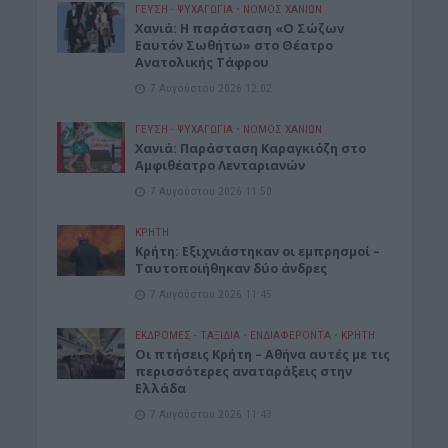
ΓΕΎΣΗ - ΨΥΧΑΓΩΓΊΑ
•
ΝΟΜΌΣ ΧΑΝΊΩΝ
Χανιά: Η παράσταση «Ο Σώζων
Εαυτόν Σωθήτω» στο Θέατρο
Ανατολικής Τάφρου
7 Αυγούστου 2026 12:02
ΓΕΎΣΗ - ΨΥΧΑΓΩΓΊΑ
•
ΝΟΜΌΣ ΧΑΝΊΩΝ
Xανιά: Παράσταση Καραγκιόζη στο
Αμφιθέατρο Λενταριανών
7 Αυγούστου 2026 11:50
ΚΡΗΤΗ
Κρήτη: Εξιχνιάστηκαν οι εμπρησμοί –
Ταυτοποιήθηκαν δύο άνδρες
7 Αυγούστου 2026 11:45
ΕΚΔΡΟΜΈΣ - ΤΑΞΊΔΙΑ
•
ΕΝΔΙΑΦΕΡΟΝΤΑ
•
ΚΡΗΤΗ
Οι πτήσεις Κρήτη – Αθήνα αυτές με τις
περισσότερες αναταράξεις στην
Ελλάδα
7 Αυγούστου 2026 11:43