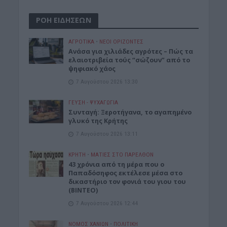
ΡΟΗ ΕΙΔΗΣΕΩΝ
ΑΓΡΟΤΙΚΑ
•
ΝΕΟΙ ΟΡΙΖΟΝΤΕΣ
Ανάσα για χιλιάδες αγρότες – Πώς τα
ελαιοτριβεία τούς “σώζουν” από το
ψηφιακό χάος
7 Αυγούστου 2026 13:30
ΓΕΎΣΗ - ΨΥΧΑΓΩΓΊΑ
Συνταγή: Ξεροτήγανα, το αγαπημένο
γλυκό της Κρήτης
7 Αυγούστου 2026 13:11
ΚΡΗΤΗ
•
ΜΑΤΙΕΣ ΣΤΟ ΠΑΡΕΛΘΟΝ
43 χρόνια από τη μέρα που ο
Παπαδόσηφος εκτέλεσε μέσα στο
δικαστήριο τον φονιά του γιου του
(ΒΙΝΤΕΟ)
7 Αυγούστου 2026 12:44
ΝΟΜΌΣ ΧΑΝΊΩΝ
•
ΠΟΛΙΤΙΚΗ