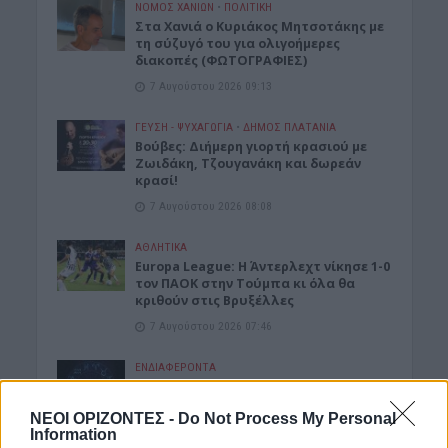
ΝΟΜΌΣ ΧΑΝΊΩΝ
•
ΠΟΛΙΤΙΚΗ
Στα Χανιά ο Κυριάκος Μητσοτάκης με
τη σύζυγό του για ολιγοήμερες
διακοπές (ΦΩΤΟΓΡΑΦΙΕΣ)
7 Αυγούστου 2026 09:13
ΓΕΎΣΗ - ΨΥΧΑΓΩΓΊΑ
•
ΔΉΜΟΣ ΠΛΑΤΑΝΙΆ
Βούβες: Διήμερη γιορτή κρασιού με
Ζωιδάκη, Τζουγανάκη και δωρεάν
κρασί!
7 Αυγούστου 2026 08:08
ΑΘΛΗΤΙΚΑ
Europa League: Η Άντερλεχτ νίκησε 1-0
τον ΠΑΟΚ στην Τούμπα κι όλα θα
κριθούν στις Βρυξέλλες
7 Αυγούστου 2026 07:46
ΕΝΔΙΑΦΕΡΟΝΤΑ
Tα ζώδια της Παρασκευής 7
Αυγούστου
ΝΕΟΙ ΟΡΙΖΟΝΤΕΣ -
Do Not Process My Personal
7 Αυγούστου 2026 07:43
Information