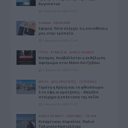
Αυγούστου
5 Αυγούστου 2026 22:31
ΕΛΛΑΔΑ
•
ΟΙΚΟΝΟΜΙΑ
Εφορία: Πότε ελέγχει τις καταθέσεις
μας στην τράπεζα
5 Αυγούστου 2026 21:40
ΓΕΎΣΗ - ΨΥΧΑΓΩΓΊΑ
•
ΔΉΜΟΣ ΚΙΣΆΜΟΥ
Κίσαμος: Αναβάλλεται η εκδήλωση
αφιέρωμα στον Μάνο Χατζηδάκι
5 Αυγούστου 2026 21:34
ΚΡΗΤΗ
•
ΝΕΟΙ ΟΡΙΖΟΝΤΕΣ
•
ΤΟΥΡΙΣΜΟΣ
Γεμάτη η Κρήτη και το φθινόπωρο:
Στα ύψη οι κρατήσεις – Μεγάλο
στοίχημα η επέκταση της σεζόν
5 Αυγούστου 2026 21:27
ΔΉΜΟΣ ΚΙΣΆΜΟΥ
•
ΕΚΔΡΟΜΈΣ - ΤΑΞΊΔΙΑ
Kισαμίτικες παραλίες: Παλιό
Τελωνείο Καστελλίου