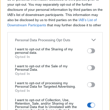
your opt-out. You may separately opt-out of the further
disclosure of your personal information by third parties on the
ΓΕΎΣΗ - ΨΥΧΑΓΩΓΊΑ
•
ΔΉΜΟΣ ΚΙΣΆΜΟΥ
Κίσαμος: Παραδοσιακό πανηγύρι στα
IAB’s list of downstream participants. This information may
Πατεριανά Λουσακιών
also be disclosed by us to third parties on the
IAB’s List of
Downstream Participants
that may further disclose it to other
5 Αυγούστου 2026 12:15
third parties.
Δημοφιλή αυτή την εβδομάδα
Personal Data Processing Opt Outs
I want to opt-out of the Sharing of my
personal data.
Opted In
I want to opt-out of the Sale of my
Personal Data.
Opted In
I want to opt-out of processing my
Personal Data for Targeted Advertising.
Opted In
I want to opt-out of Collection, Use,
Retention, Sale, and/or Sharing of my
Personal Data that Is Unrelated with the