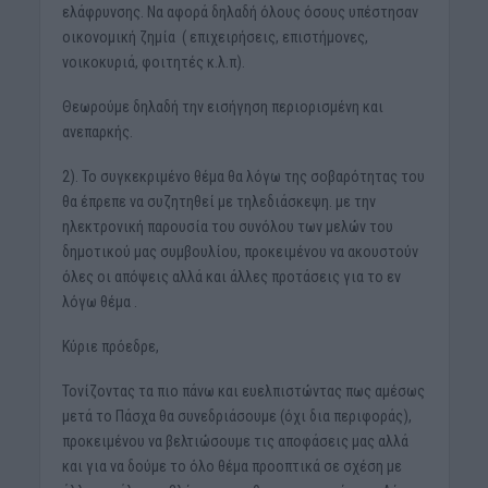
ελάφρυνσης. Να αφορά δηλαδή όλους όσους υπέστησαν
οικονομική ζημία ( επιχειρήσεις, επιστήμονες,
νοικοκυριά, φοιτητές κ.λ.π).
Θεωρούμε δηλαδή την εισήγηση περιορισμένη και
ανεπαρκής.
2). Το συγκεκριμένο θέμα θα λόγω της σοβαρότητας του
θα έπρεπε να συζητηθεί με τηλεδιάσκεψη. με την
ηλεκτρονική παρουσία του συνόλου των μελών του
δημοτικού μας συμβουλίου, προκειμένου να ακουστούν
όλες οι απόψεις αλλά και άλλες προτάσεις για το εν
λόγω θέμα .
Κύριε πρόεδρε,
Τονίζοντας τα πιο πάνω και ευελπιστώντας πως αμέσως
μετά το Πάσχα θα συνεδριάσουμε (όχι δια περιφοράς),
προκειμένου να βελτιώσουμε τις αποφάσεις μας αλλά
και για να δούμε το όλο θέμα προοπτικά σε σχέση με