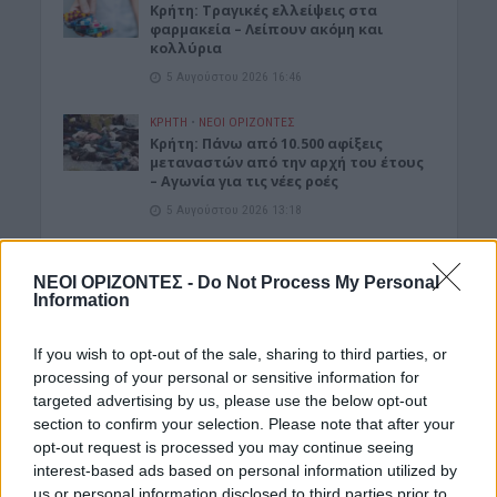
Κρήτη: Τραγικές ελλείψεις στα
φαρμακεία – Λείπουν ακόμη και
κολλύρια
5 Αυγούστου 2026 16:46
ΚΡΗΤΗ
•
ΝΕΟΙ ΟΡΙΖΟΝΤΕΣ
Κρήτη: Πάνω από 10.500 αφίξεις
μεταναστών από την αρχή του έτους
– Αγωνία για τις νέες ροές
5 Αυγούστου 2026 13:18
ΓΕΎΣΗ - ΨΥΧΑΓΩΓΊΑ
•
ΝΟΜΌΣ ΧΑΝΊΩΝ
Χανιά: Ο “Κατά φαντασίαν ασθενής”
ΝΕΟΙ ΟΡΙΖΟΝΤΕΣ -
Do Not Process My Personal
του Μολιέρου στο Θέατρο
Information
Ανατολικής Τάφρου
5 Αυγούστου 2026 13:05
If you wish to opt-out of the sale, sharing to third parties, or
processing of your personal or sensitive information for
ΓΕΎΣΗ - ΨΥΧΑΓΩΓΊΑ
•
ΔΉΜΟΣ ΚΙΣΆΜΟΥ
•
targeted advertising by us, please use the below opt-out
ΝΕΟΙ ΟΡΙΖΟΝΤΕΣ
•
ΠΟΛΙΤΙΣΜΟΣ
section to confirm your selection. Please note that after your
Κίσαμος – Φεστιβάλ Γεύσεων &
opt-out request is processed you may continue seeing
Τέχνης: Το πρόγραμμα των
εκδηλώσεων
interest-based ads based on personal information utilized by
us or personal information disclosed to third parties prior to
5 Αυγούστου 2026 12:33