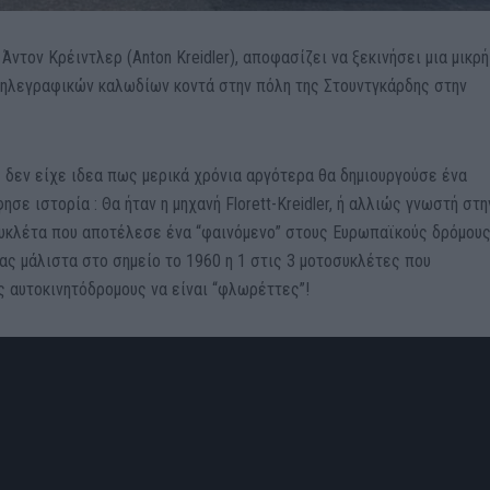
ντον Κρέιντλερ (Anton Kreidler), αποφασίζει να ξεκινήσει μια μικρή
τηλεγραφικών καλωδίων κοντά στην πόλη της Στουντγκάρδης στην
ς δεν είχε ιδεα πως μερικά χρόνια αργότερα θα δημιουργούσε ένα
σε ιστoρία : Θα ήταν η μηχανή Florett-Kreidler, ή αλλιώς γνωστή στη
υκλέτα που αποτέλεσε ένα “φαινόμενο” στους Ευρωπαϊκούς δρόμους
ας μάλιστα στο σημείο το 1960 η 1 στις 3 μοτοσυκλέτες που
 αυτοκινητόδρομους να είναι “φλωρέττες”!