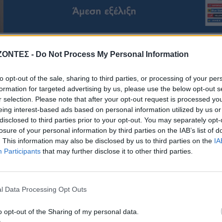
ΖΟΝΤΕΣ -
Do Not Process My Personal Information
to opt-out of the sale, sharing to third parties, or processing of your per
ΤΗ
ΝΕΟΙ ΟΡΙΖΟΝΤΕΣ
formation for targeted advertising by us, please use the below opt-out s
ΝΟΜΌΣ ΧΑΝΊΩΝ
r selection. Please note that after your opt-out request is processed y
η: Στο «κόκκινο» τα
eing interest-based ads based on personal information utilized by us or
ομεία – Ασφυκτικές
Χανιά: Θάνατος 64χρονου
disclosed to third parties prior to your opt-out. You may separately opt-
κες από την αύξηση
πισίνα ξενοδοχείου – Μ
losure of your personal information by third parties on the IAB’s list of
 τουρισμού και την
σύλληψη
. This information may also be disclosed by us to third parties on the
IA
υποστελέχωση
7 Αυγούστου 2026
Participants
that may further disclose it to other third parties.
7 Αυγούστου 2026
l Data Processing Opt Outs
o opt-out of the Sharing of my personal data.