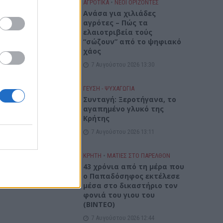
ΑΓΡΟΤΙΚΑ
•
ΝΕΟΙ ΟΡΙΖΟΝΤΕΣ
Ανάσα για χιλιάδες
αγρότες – Πώς τα
ελαιοτριβεία τούς
“σώζουν” από το ψηφιακό
χάος
7 Αυγούστου 2026 13:30
ΓΕΎΣΗ - ΨΥΧΑΓΩΓΊΑ
Συνταγή: Ξεροτήγανα, το
αγαπημένο γλυκό της
Κρήτης
7 Αυγούστου 2026 13:11
ΚΡΗΤΗ
•
ΜΑΤΙΕΣ ΣΤΟ ΠΑΡΕΛΘΟΝ
43 χρόνια από τη μέρα που
ο Παπαδόσηφος εκτέλεσε
μέσα στο δικαστήριο τον
φονιά του γιου του
(ΒΙΝΤΕΟ)
7 Αυγούστου 2026 12:44