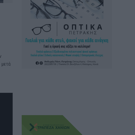
ν
 μετά