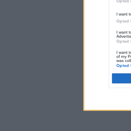
Opted 
I want t
Opted 
I want 
Advertis
Opted 
I want t
of my P
was col
Opted 