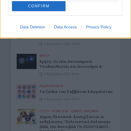
Κρήτη: O καιρός του Σαββάτου 8
CONFIRM
Αυγούστου
8 Αυγούστου 2026 08:12
ΕΝΔΙΑΦΕΡΟΝΤΑ
Data Deletion
Data Access
Privacy Policy
Κατσαρίδα στο σπίτι – Πότε πρέπει
να ανησυχήσουμε
8 Αυγούστου 2026 08:08
ΚΡΗΤΗ
Κρήτη: Οι νέοι Αστυνομικοί
Υποδιευθυντές και Αστυνόμοι Α’
8 Αυγούστου 2026 08:06
ΕΝΔΙΑΦΕΡΟΝΤΑ
Tα ζώδια του Σαββάτου 8 Αυγούστου
8 Αυγούστου 2026 08:03
ΓΕΎΣΗ - ΨΥΧΑΓΩΓΊΑ
•
ΔΉΜΟΣ ΠΛΑΤΑΝΙΆ
Δήμος Πλατανιά: Συνεχίζονται οι
εκδηλώσεις “Πολιτιστικό Καλοκαίρι
2026, 16ο Φεστιβάλ ΓΗ-ΠΟΛΙΤΙΣΜΟΣ-