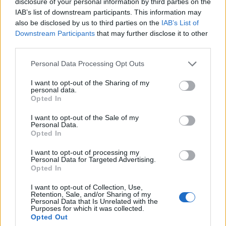
disclosure of your personal information by third parties on the
Kίσαμος: Κρητική βραδιά με τον Νίκο
Ζωιδάκη στα Τοπόλια
IAB’s list of downstream participants. This information may
also be disclosed by us to third parties on the
IAB’s List of
8 Αυγούστου 2026 08:25
Downstream Participants
that may further disclose it to other
third parties.
ΕΚΚΛΗΣΙΑ
•
ΝΟΜΌΣ ΧΑΝΊΩΝ
Δεκαπενταύγουστος στην Ιερά Μονή
Personal Data Processing Opt Outs
Γωνιάς
8 Αυγούστου 2026 08:20
I want to opt-out of the Sharing of my
personal data.
ΓΕΎΣΗ - ΨΥΧΑΓΩΓΊΑ
Opted In
Τα νηστίσιμα του
Δεκαπενταύγουστου: Συνταγές με
I want to opt-out of the Sale of my
γεύση καλοκαιριού
Personal Data.
Opted In
8 Αυγούστου 2026 08:17
I want to opt-out of processing my
ΜΑΤΙΕΣ ΣΤΟ ΠΑΡΕΛΘΟΝ
Personal Data for Targeted Advertising.
Μπλεκ: O ήρωας που έδερνε τους
Opted In
Άγγλους και φορούσε γούνινο καπέλο
και γιλέκο χειμώνα καλοκαίρι!
I want to opt-out of Collection, Use,
Retention, Sale, and/or Sharing of my
8 Αυγούστου 2026 08:14
Personal Data that Is Unrelated with the
Purposes for which it was collected.
Opted Out
ΚΡΗΤΗ