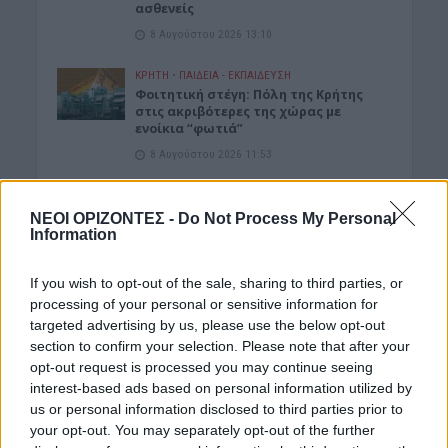
ασθενείς
8 Αυγούστου 2026 13:10
ΚΡΗΤΗ
•
ΠΑΙΔΕΙΑ - ΕΚΠΑΙΔΕΥΣΗ
Φοιτητική στέγη: Πόλη της Κρήτης
στις ακριβότερες της χώρας με
ενοίκια “φωτιά”
8 Αυγούστου 2026 11:53
ΔΉΜΟΣ ΚΙΣΆΜΟΥ
Κίσαμος: Η ανακοίνωση της
ΝΕΟΙ ΟΡΙΖΟΝΤΕΣ -
Do Not Process My Personal
Αστυνομίας για τις δύο συλλήψεις
Information
στο Λαφονήσι
8 Αυγούστου 2026 11:42
If you wish to opt-out of the sale, sharing to third parties, or
processing of your personal or sensitive information for
ΔΙΆΦΟΡΑ
targeted advertising by us, please use the below opt-out
Κίσαμος: «Η πρώτη μας νύχτα» – Μια
section to confirm your selection. Please note that after your
ξεχωριστή μουσικοθεατρική
opt-out request is processed you may continue seeing
παράσταση
interest-based ads based on personal information utilized by
8 Αυγούστου 2026 08:30
us or personal information disclosed to third parties prior to
your opt-out. You may separately opt-out of the further
ΓΕΎΣΗ - ΨΥΧΑΓΩΓΊΑ
•
ΔΉΜΟΣ ΚΙΣΆΜΟΥ