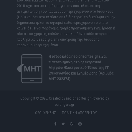
Σύσταση (ΕΕ) 2018/334 της Επιτροπής της 1ης Μαρτίου
2018 σχετικά με τα μέτρα για την αποτελεσματική
αντιμετώπιση του παράνομου περιεχομένου στο διαδίκτυο
(L 63) και ότι στο πλαίσιο αυτό διατηρεί το δικαίωμα να μην
δημοσιεύει ή/και να αφαιρεί κάθε περιεχόμενο το οποίο
κρίνει ότι είναι παράνομο, χωρίς προηγούμενη ενημέρωση ή
άδεια του χρήστη, καθώς και να λαμβάνει κάθε αναγκαίο
προληπτικό μέτρο για την αποτροπή της διάδοσης
παράνομου περιεχομένου.
Η ιστοσελίδα
neoiorizontes.gr
είναι
πιστοποιημένη στο ηλεκτρονικό
Μητρώο Ηλεκτρονικού Τύπου της ΓΓ
Επικοινωνίας και Ενημέρωσης (Αριθμός
ΜΗΤ 232374)
Copyright © 2026. Created by neoiorizontes.gr Powered by
eurofigure.gr
ΟΡΟΙ ΧΡΗΣΗΣ
ΠΟΛΙΤΙΚΗ ΑΠΟΡΡΗΤΟΥ