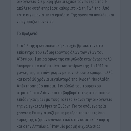
οικογένεια. Σε μικρή ηλικία έχασε τον πατέρα της. Η
απώλεια αυτή επηρέασε καθοριστικά τη ζωή της. Από
τότε είχε μανία με το εμπόριο. Της άρεσε να πουλάει και
να αγοράζει συνεχώς.
Το προξενιό
Στα 17 της η εντυπωσιακή Ευτυχία βρισκόταν στο
επίκεντρο του ενδιαφέροντος όλων των νέων του
Αϊδινίου. Η μοίρα όμως της επιφύλαξε έναν άντρα πολύ
διαφορετικό από εκείνο των ονείρων της. Το 1911 οι
γονείς της την πάντρεψαν με τον πλούσιο έμπορο, αλλά
και κατά 20 χρόνια μεγαλύτερό της, Κωστή Νικολαΐδη.
Απέκτησαν δύο παιδιά. Η εισβολή του τουρκικού
στρατού στο Αϊδίνι και οι βαρβαρότητες στις οποίες
επιδόθηκαν μαζί με τους Τσέτες έκαναν την οικογένεια
της να εγκαταλείψει τη Σμύρνη. Για τα επόμενα τρία
χρόνια η Ευτυχία μαζί με τη μητέρα της και τις δυο
κόρες της έζησαν αναγκαστικά στην ασιατική Σπάρτη
και στην Αττάλεια. Ήταν μία μορφή αιχμαλωσίας.