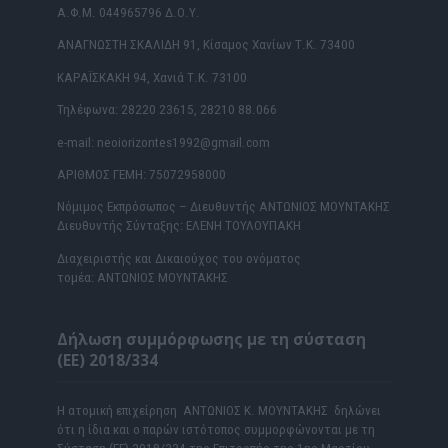
Α.Φ.Μ. 044965796 Δ.Ο.Υ.
ΑΝΑΓΝΩΣΤΗ ΣΚΑΛΙΔΗ 91, Κίσαμος Χανίων Τ.Κ. 73400
ΚΑΡΑΪΣΚΑΚΗ 94, Χανιά Τ.Κ. 73100
Τηλέφωνα: 28220 23615, 28210 88.066
e-mail: neoiorizontes1992@gmail.com
ΑΡΙΘΜΟΣ ΓΕΜΗ: 75072958000
Νόμιμος Εκπρόσωπος – Διευθυντής ΑΝΤΩΝΙΟΣ ΜΟΥΝΤΑΚΗΣ
Διευθυντής Σύνταξης: ΕΛΕΝΗ ΤΟΥΛΟΥΠΑΚΗ
Διαχειριστής και Δικαιούχος του ονόματος
τομέα: ΑΝΤΩΝΙΟΣ ΜΟΥΝΤΑΚΗΣ
Δήλωση συμμόρφωσης με τη σύσταση
(ΕΕ) 2018/334
Η ατομική επιχείρηση ΑΝΤΩΝΙΟΣ Κ. ΜΟΥΝΤΑΚΗΣ δηλώνει
ότι η ίδια και ο παρών ιστότοπος συμμορφώνονται με τη