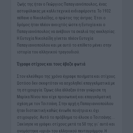
ζωής της ήταν ο Γεώργιος Παπαγιαννόπουλος, ένας
αστυφύλακας με καλλιτεχνικά ενδιαφέροντα. Το 1932
πέθανε ο Νικολαΐδης, ο πρώτος της άντρας. Έτσι ο
δρόμος ήταν πλέον ανοιχτός ώστε η Ευτυχία και ο
Παπαγιαννόπουλος να ανέβουν τα σκαλιά της εκκλησίας.
Η Ευτυχία Νικολαΐδη γίνεται πλέον Ευτυχία
Παπαγιαννοπούλου και με αυτό το επίθετο μένει στην
ιστορία του ελληνικού τραγουδιού.
Έγραφε στίχους και τους έβαζε φωτιά
Στον ελεύθερο της χρόνο έγραφε ποιήματα και στίχους.
Ωστόσο δεν σκεφτόταν να ασχοληθεί επαγγελματικά με
τη στιχουργία. Όμως όλα άλλαξαν όταν γνώρισε τη
Μαρίκα Νίνου που είχε προσωπική και επαγγελματική
σχέση με τον Τσιτσάνη. Στην αρχή η Παπαγιαννοπούλου
ήταν διστακτική καθώς ένιωθε ποιήτρια κι όχι
στιχουργός. Αυτό το πρόβλημα το έλυσε ο Τσιτσάνης….
Ξεκίνησε να γράφει στίχους μετά τα 50 της γι΄ αυτό και
ονομάστηκε «γριά» του ελληνικού πενταγράμμου. Η