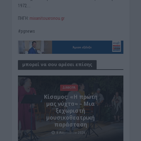
1972….
ΠΗΓΗ:
mixanitouxronou.gr
#pgnews
μπορεί να σου αρέσει επίσης
ΔΙΆΦΟΡΑ
Κίσαμος: «Η πρώτη
μας νύχτα» – Μια
ξεχωριστή
μουσικοθεατρική
παράσταση
8 Αυγούστου 2026