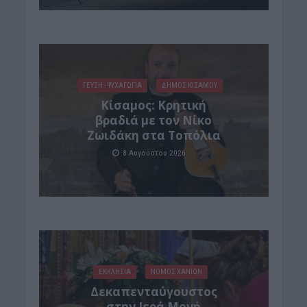
ΓΕΎΣΗ - ΨΥΧΑΓΩΓΊΑ
ΔΉΜΟΣ ΚΙΣΆΜΟΥ
Kίσαμος: Κρητική
βραδιά με τον Νίκο
Ζωιδάκη στα Τοπόλια
8 Αυγούστου 2026
ΕΚΚΛΗΣΙΑ
ΝΟΜΌΣ ΧΑΝΊΩΝ
Δεκαπενταύγουστος
στην Ιερά Μονή