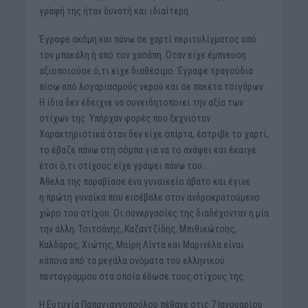
γραφή της ήταν δυνατή και ιδιαίτερη.
Έγραφε ακόμη και πάνω σε χαρτί περιτυλίγματος από
τον μπακάλη ή από τον χασάπη. Όταν είχε έμπνευση
αξιοποιούσε ό,τι είχε διαθέσιμο. Έγραφε τραγούδια
πίσω από λογαριασμούς νερού και σε πακέτα τσιγάρων.
Η ίδια δεν έδειχνε να συνειδητοποιεί την αξία των
στίχων της. Υπήρχαν φορές που ξεχνιόταν.
Χαρακτηριστικά όταν δεν είχε σπίρτα, έστριβε το χαρτί,
το έβαζε πάνω στη σόμπα για να το ανάψει και έκαιγε
έτσι ό,τι στίχους είχε γράψει πάνω του….
Άθελα της παραβίασε ένα γυναικείο άβατο και έγινε
η πρώτη γυναίκα που εισέβαλε στον ανδροκρατούμενο
χώρο του στίχου. Οι συνεργασίες της διαδέχονταν η μία
την άλλη. Τσιτσάνης, Καζαντζίδης, Μπιθικώτσης,
Καλδάρας, Χιώτης, Μαίρη Λίντα και Μαρινέλα είναι
κάποια από τα μεγάλα ονόματα του ελληνικού
πενταγράμμου στα οποία έδωσε τους στίχους της.
Η Ευτυχία Παπαγιαννοπούλου πέθανε στις 7 Ιανουαρίου