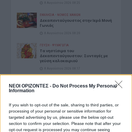
8 Αυγούστου 2026 08:25
ΕΚΚΛΗΣΙΑ
•
ΝΟΜΌΣ ΧΑΝΊΩΝ
Δεκαπενταύγουστος στην Ιερά Μονή
Γωνιάς
8 Αυγούστου 2026 08:20
ΓΕΎΣΗ - ΨΥΧΑΓΩΓΊΑ
Τα νηστίσιμα του
Δεκαπενταύγουστου: Συνταγές με
γεύση καλοκαιριού
8 Αυγούστου 2026 08:17
ΜΑΤΙΕΣ ΣΤΟ ΠΑΡΕΛΘΟΝ
ΝΕΟΙ ΟΡΙΖΟΝΤΕΣ -
Do Not Process My Personal
Μπλεκ: O ήρωας που έδερνε τους
Information
Άγγλους και φορούσε γούνινο καπέλο
και γιλέκο χειμώνα καλοκαίρι!
8 Αυγούστου 2026 08:14
If you wish to opt-out of the sale, sharing to third parties, or
processing of your personal or sensitive information for
ΚΡΗΤΗ
targeted advertising by us, please use the below opt-out
Κρήτη: O καιρός του Σαββάτου 8
section to confirm your selection. Please note that after your
Αυγούστου
opt-out request is processed you may continue seeing