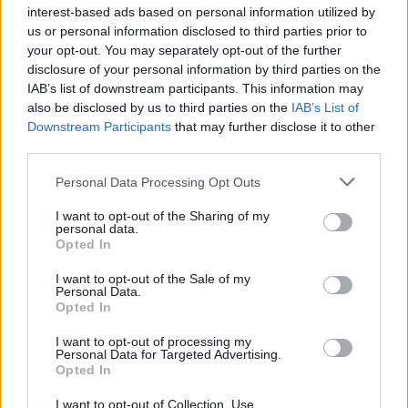
8 Αυγούστου 2026 08:12
interest-based ads based on personal information utilized by
us or personal information disclosed to third parties prior to
ΕΝΔΙΑΦΕΡΟΝΤΑ
your opt-out. You may separately opt-out of the further
Κατσαρίδα στο σπίτι – Πότε πρέπει
disclosure of your personal information by third parties on the
να ανησυχήσουμε
IAB’s list of downstream participants. This information may
8 Αυγούστου 2026 08:08
also be disclosed by us to third parties on the
IAB’s List of
Downstream Participants
that may further disclose it to other
ΚΡΗΤΗ
third parties.
Κρήτη: Οι νέοι Αστυνομικοί
Υποδιευθυντές και Αστυνόμοι Α’
Personal Data Processing Opt Outs
8 Αυγούστου 2026 08:06
I want to opt-out of the Sharing of my
personal data.
ΕΝΔΙΑΦΕΡΟΝΤΑ
Opted In
Tα ζώδια του Σαββάτου 8 Αυγούστου
8 Αυγούστου 2026 08:03
I want to opt-out of the Sale of my
Personal Data.
Opted In
ΓΕΎΣΗ - ΨΥΧΑΓΩΓΊΑ
•
ΔΉΜΟΣ ΠΛΑΤΑΝΙΆ
Δήμος Πλατανιά: Συνεχίζονται οι
I want to opt-out of processing my
εκδηλώσεις “Πολιτιστικό Καλοκαίρι
Personal Data for Targeted Advertising.
2026, 16ο Φεστιβάλ ΓΗ-ΠΟΛΙΤΙΣΜΟΣ-
Opted In
ΤΟΥΡΙΣΜΟΣ”
7 Αυγούστου 2026 21:54
I want to opt-out of Collection, Use,