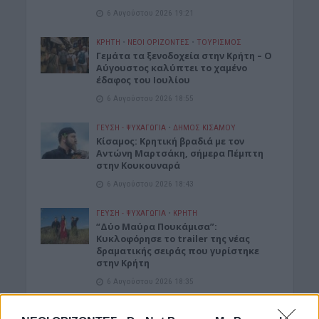
6 Αυγούστου 2026 19:21
ΚΡΗΤΗ
•
ΝΕΟΙ ΟΡΙΖΟΝΤΕΣ
•
ΤΟΥΡΙΣΜΟΣ
Γεμάτα τα ξενοδοχεία στην Κρήτη – Ο
Αύγουστος καλύπτει το χαμένο
έδαφος του Ιουλίου
6 Αυγούστου 2026 18:55
ΓΕΎΣΗ - ΨΥΧΑΓΩΓΊΑ
•
ΔΉΜΟΣ ΚΙΣΆΜΟΥ
Kίσαμος: Κρητική βραδιά με τον
Αντώνη Μαρτσάκη, σήμερα Πέμπτη
στην Κουκουναρά
6 Αυγούστου 2026 18:43
ΓΕΎΣΗ - ΨΥΧΑΓΩΓΊΑ
•
ΚΡΗΤΗ
“Δύο Μαύρα Πουκάμισα”:
Κυκλοφόρησε το trailer της νέας
δραματικής σειράς που γυρίστηκε
στην Κρήτη
6 Αυγούστου 2026 18:35
ΝΕΟΙ ΟΡΙΖΟΝΤΕΣ
•
ΝΟΜΌΣ ΧΑΝΊΩΝ