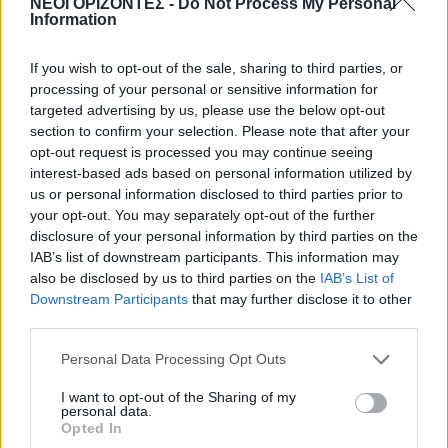
ΝΕΟΙ ΟΡΙΖΟΝΤΕΣ -
Do Not Process My Personal
Χανιά: Αυτοψία στα έργα στον ΒΟΑΚ
Information
από τον υπουργό Υποδομών
6 Αυγούστου 2026 17:25
If you wish to opt-out of the sale, sharing to third parties, or
processing of your personal or sensitive information for
ΕΛΛΑΔΑ
targeted advertising by us, please use the below opt-out
Νέα ταυτότητα: Ποιους φορείς
πρέπει να ενημερώσετε μετά την
section to confirm your selection. Please note that after your
εκδόσή της
opt-out request is processed you may continue seeing
6 Αυγούστου 2026 17:20
interest-based ads based on personal information utilized by
us or personal information disclosed to third parties prior to
ΕΝΔΙΑΦΕΡΟΝΤΑ
your opt-out. You may separately opt-out of the further
Αυτά είναι τα δέντρα που βοηθούν
disclosure of your personal information by third parties on the
στην προστασία των σπιτιών μας
IAB’s list of downstream participants. This information may
από τις φωτιές
also be disclosed by us to third parties on the
IAB’s List of
6 Αυγούστου 2026 17:16
Downstream Participants
that may further disclose it to other
third parties.
ΓΕΎΣΗ - ΨΥΧΑΓΩΓΊΑ
Σύκο: Το φρούτο με τα μυστικά που
Personal Data Processing Opt Outs
ίσως να μην γνωρίζεις
6 Αυγούστου 2026 17:11
I want to opt-out of the Sharing of my
personal data.
Opted In
ΝΟΜΌΣ ΧΑΝΊΩΝ