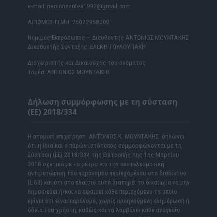
e-mail: neoiorizontes1992@gmail.com
ΑΡΙΘΜΟΣ ΓΕΜΗ: 75072958000
Νόμιμος Εκπρόσωπος – Διευθυντής ΑΝΤΩΝΙΟΣ ΜΟΥΝΤΑΚΗΣ
Διευθυντής Σύνταξης: ΕΛΕΝΗ ΤΟΥΛΟΥΠΑΚΗ
Διαχειριστής και Δικαιούχος του ονόματος
τομέα: ΑΝΤΩΝΙΟΣ ΜΟΥΝΤΑΚΗΣ
Δήλωση συμμόρφωσης με τη σύσταση
(ΕΕ) 2018/334
Η ατομική επιχείρηση ΑΝΤΩΝΙΟΣ Κ. ΜΟΥΝΤΑΚΗΣ δηλώνει
ότι η ίδια και ο παρών ιστότοπος συμμορφώνονται με τη
Σύσταση (ΕΕ) 2018/334 της Επιτροπής της 1ης Μαρτίου
2018 σχετικά με τα μέτρα για την αποτελεσματική
αντιμετώπιση του παράνομου περιεχομένου στο διαδίκτυο
(L 63) και ότι στο πλαίσιο αυτό διατηρεί το δικαίωμα να μην
δημοσιεύει ή/και να αφαιρεί κάθε περιεχόμενο το οποίο
κρίνει ότι είναι παράνομο, χωρίς προηγούμενη ενημέρωση ή
άδεια του χρήστη, καθώς και να λαμβάνει κάθε αναγκαίο