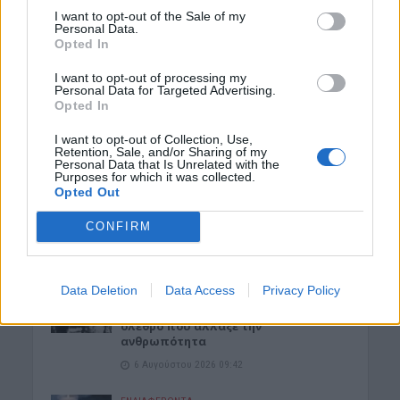
Xανιά: Δίκτυο περισσότερων από 60
I want to opt-out of the Sale of my
κρηνών πόσιμου νερού
Personal Data.
Opted In
6 Αυγούστου 2026 17:03
I want to opt-out of processing my
ΝΟΜΌΣ ΧΑΝΊΩΝ
Personal Data for Targeted Advertising.
Χανιά: Την εντόπισε περιπολικό,
Opted In
μεταφέρθηκε στο Αστυνομικό Τμήμα
και λίγες ημέρες μετά βρέθηκε νεκρή
I want to opt-out of Collection, Use,
6 Αυγούστου 2026 16:57
Retention, Sale, and/or Sharing of my
Personal Data that Is Unrelated with the
Purposes for which it was collected.
ΚΡΗΤΗ
•
ΝΕΟΙ ΟΡΙΖΟΝΤΕΣ
Opted Out
Κτηματολόγιο: Ποιοι μπορούν να
δηλώσουν το ακίνητό τους και μετά
CONFIRM
την λήξη της προθεσμίας
6 Αυγούστου 2026 16:53
Data Deletion
Data Access
Privacy Policy
ΔΙΕΘΝΗ
•
ΜΑΤΙΕΣ ΣΤΟ ΠΑΡΕΛΘΟΝ
Χιροσίμα: 81 χρόνια από τον πυρηνικό
όλεθρο που άλλαξε την
ανθρωπότητα
6 Αυγούστου 2026 09:42