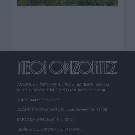
ΑΝΤΩΝΙΟΣ Κ. ΜΟΥΝΤΑΚΗΣ ΕΦΗΜΕΡΙΔΑ ΝΕΟΙ ΟΡΙΖΟΝΤΕΣ
ΚΡΗΤΗΣ ΕΝΗΜΕΡΩΤΙΚΗ ΙΣΤΟΣΕΛΙΔΑ: neoiorizontes.gr
Α.Φ.Μ. 044965796 Δ.Ο.Υ.
ΑΝΑΓΝΩΣΤΗ ΣΚΑΛΙΔΗ 91, Κίσαμος Χανίων Τ.Κ. 73400
ΚΑΡΑΪΣΚΑΚΗ 94, Χανιά Τ.Κ. 73100
Τηλέφωνα: 28220 23615, 28210 88.066