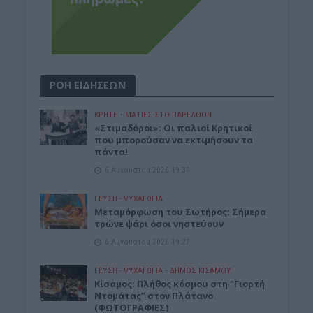
ΡΟΗ ΕΙΔΗΣΕΩΝ
ΚΡΗΤΗ
•
ΜΑΤΙΕΣ ΣΤΟ ΠΑΡΕΛΘΟΝ
«Στιμαδόροι»: Οι παλιοί Κρητικοί
που μπορούσαν να εκτιμήσουν τα
πάντα!
6 Αυγούστου 2026 19:30
ΓΕΎΣΗ - ΨΥΧΑΓΩΓΊΑ
Μεταμόρφωση του Σωτήρος: Σήμερα
τρώνε ψάρι όσοι νηστεύουν
6 Αυγούστου 2026 19:27
ΓΕΎΣΗ - ΨΥΧΑΓΩΓΊΑ
•
ΔΉΜΟΣ ΚΙΣΆΜΟΥ
Κίσαμος: Πλήθος κόσμου στη “Γιορτή
Ντομάτας” στον Πλάτανο
(ΦΩΤΟΓΡΑΦΙΕΣ)