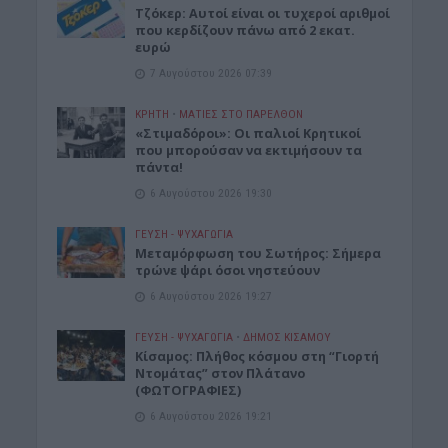
Τζόκερ: Αυτοί είναι οι τυχεροί αριθμοί
που κερδίζουν πάνω από 2 εκατ.
ευρώ
7 Αυγούστου 2026 07:39
ΚΡΗΤΗ
•
ΜΑΤΙΕΣ ΣΤΟ ΠΑΡΕΛΘΟΝ
«Στιμαδόροι»: Οι παλιοί Κρητικοί
που μπορούσαν να εκτιμήσουν τα
πάντα!
6 Αυγούστου 2026 19:30
ΓΕΎΣΗ - ΨΥΧΑΓΩΓΊΑ
Μεταμόρφωση του Σωτήρος: Σήμερα
τρώνε ψάρι όσοι νηστεύουν
6 Αυγούστου 2026 19:27
ΓΕΎΣΗ - ΨΥΧΑΓΩΓΊΑ
•
ΔΉΜΟΣ ΚΙΣΆΜΟΥ
Κίσαμος: Πλήθος κόσμου στη “Γιορτή
Ντομάτας” στον Πλάτανο
(ΦΩΤΟΓΡΑΦΙΕΣ)
6 Αυγούστου 2026 19:21