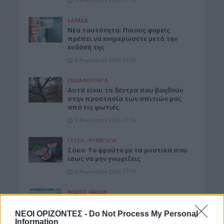
6 Αυγούστου 2026 17:25
ΕΛΛΑΔΑ
Νέα ταυτότητα: Ποιους φορείς
πρέπει να ενημερώσετε μετά την
εκδόσή της
6 Αυγούστου 2026 17:20
ΕΝΔΙΑΦΕΡΟΝΤΑ
Αυτά είναι τα δέντρα που βοηθούν
στην προστασία των σπιτιών μας
από τις φωτιές
6 Αυγούστου 2026 17:16
ΓΕΎΣΗ - ΨΥΧΑΓΩΓΊΑ
Σύκο: Το φρούτο με τα μυστικά που
ίσως να μην γνωρίζεις
6 Αυγούστου 2026 17:11
ΝΟΜΌΣ ΧΑΝΊΩΝ
Xανιά: Δίκτυο περισσότερων από 60
κρηνών πόσιμου νερού
ΝΕΟΙ ΟΡΙΖΟΝΤΕΣ -
Do Not Process My Personal
Information
6 Αυγούστου 2026 17:03