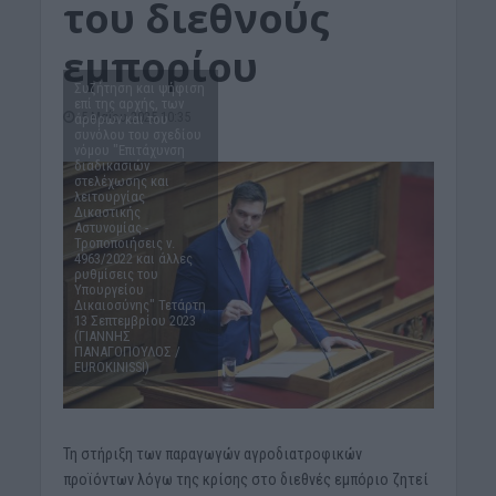
του διεθνούς
εμπορίου
Συζήτηση και ψήφιση
επί της αρχής, των
5 Μαΐου 2025 10:35
άρθρων και του
συνόλου του σχεδίου
νόμου "Επιτάχυνση
διαδικασιών
στελέχωσης και
λειτουργίας
Δικαστικής
Αστυνομίας -
Τροποποιήσεις ν.
4963/2022 και άλλες
ρυθμίσεις του
Υπουργείου
Δικαιοσύνης" Τετάρτη
13 Σεπτεμβρίου 2023
(ΓΙΑΝΝΗΣ
ΠΑΝΑΓΟΠΟΥΛΟΣ /
EUROKINISSI)
Τη στήριξη των παραγωγών αγροδιατροφικών
προϊόντων λόγω της κρίσης στο διεθνές εμπόριο ζητεί