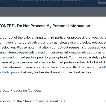
ΖΟΝΤΕΣ -
Do Not Process My Personal Information
ΓΕΎΣΗ - ΨΥΧΑΓΩΓΊΑ
to opt-out of the sale, sharing to third parties, or processing of your per
ΓΕΎΣΗ - ΨΥΧΑΓΩΓΊΑ
ΔΉΜΟΣ ΚΙΣΆΜΟΥ
formation for targeted advertising by us, please use the below opt-out s
ρφωση του Σωτήρος:
r selection. Please note that after your opt-out request is processed y
Κίσαμος: Πλήθος κόσμου 
ρα τρώνε ψάρι όσοι
eing interest-based ads based on personal information utilized by us or
“Γιορτή Ντομάτας” στ
νηστεύουν
disclosed to third parties prior to your opt-out. You may separately opt-
Πλάτανο (ΦΩΤΟΓΡΑΦΙΕ
6 Αυγούστου 2026
losure of your personal information by third parties on the IAB’s list of
6 Αυγούστου 2026
. This information may also be disclosed by us to third parties on the
IA
Participants
that may further disclose it to other third parties.
l Data Processing Opt Outs
o opt-out of the Sharing of my personal data.