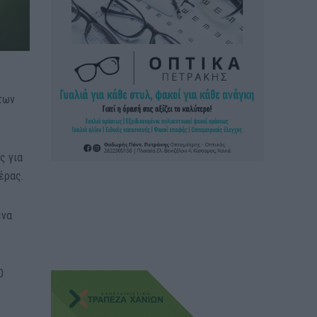
 των
ς για
έρας.
ένα
.
0