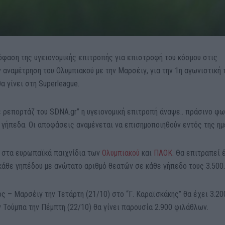
όφαση της υγειονομικής επιτροπής για επιστροφή του κόσμου στις
 αναμέτρηση του Ολυμπιακού με την Μαρσέιγ, για την 1η αγωνιστική
α γίνει στη Superleague.
ε ρεπορτάζ του
SDNA.gr” η υγειονομική επιτροπή
άναψε.. πράσινο φω
 γήπεδα.
Ο
ι αποφάσεις αναμένεται να επισημοποιηθούν εντός της ημ
ι στα ευρωπαϊκά παιχνίδια των
Ολυμπιακού
και
ΠΑΟΚ
. Θα επιτραπεί 
άθε γηπέδου με ανώτατο αριθμό θεατών σε κάθε γήπεδο τους 3.500
ς – Μαρσέιγ την Τετάρτη (21/10) στο “Γ. Καραϊσκάκης” θα έχει 3.20
 Τούμπα την Πέμπτη (22/10) θα γίνει παρουσία 2.900 φιλάθλων.