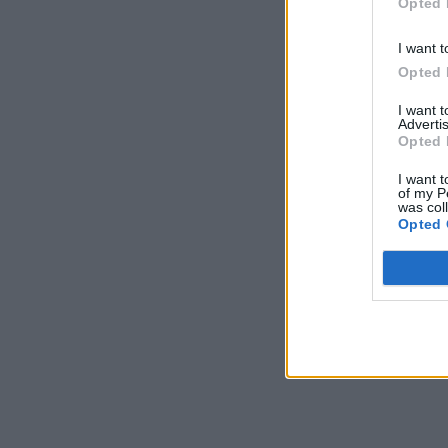
Opted 
I want t
Opted 
I want 
Advertis
Opted 
I want t
of my P
was col
Opted 