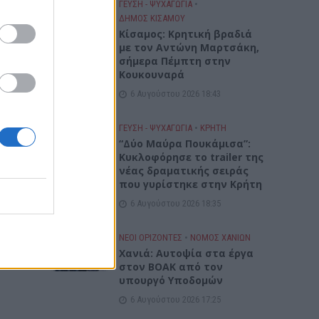
ΓΕΎΣΗ - ΨΥΧΑΓΩΓΊΑ
•
ΔΉΜΟΣ ΚΙΣΆΜΟΥ
Kίσαμος: Κρητική βραδιά
με τον Αντώνη Μαρτσάκη,
σήμερα Πέμπτη στην
Κουκουναρά
6 Αυγούστου 2026 18:43
ΓΕΎΣΗ - ΨΥΧΑΓΩΓΊΑ
•
ΚΡΗΤΗ
“Δύο Μαύρα Πουκάμισα”:
Κυκλοφόρησε το trailer της
νέας δραματικής σειράς
που γυρίστηκε στην Κρήτη
6 Αυγούστου 2026 18:35
ΝΕΟΙ ΟΡΙΖΟΝΤΕΣ
•
ΝΟΜΌΣ ΧΑΝΊΩΝ
Χανιά: Αυτοψία στα έργα
στον ΒΟΑΚ από τον
υπουργό Υποδομών
6 Αυγούστου 2026 17:25