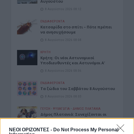
Αυγούστου
8 Αυγούστου 2026 08:12
ΕΝΔΙΑΦΕΡΟΝΤΑ
Κατσαρίδα στο σπίτι – Πότε πρέπει
να ανησυχήσουμε
8 Αυγούστου 2026 08:08
ΚΡΗΤΗ
Κρήτη: Οι νέοι Αστυνομικοί
Υποδιευθυντές και Αστυνόμοι Α’
8 Αυγούστου 2026 08:06
ΕΝΔΙΑΦΕΡΟΝΤΑ
Tα ζώδια του Σαββάτου 8 Αυγούστου
8 Αυγούστου 2026 08:03
ΓΕΎΣΗ - ΨΥΧΑΓΩΓΊΑ
•
ΔΉΜΟΣ ΠΛΑΤΑΝΙΆ
Δήμος Πλατανιά: Συνεχίζονται οι
εκδηλώσεις “Πολιτιστικό Καλοκαίρι
2026, 16ο Φεστιβάλ ΓΗ-ΠΟΛΙΤΙΣΜΟΣ-
ΝΕΟΙ ΟΡΙΖΟΝΤΕΣ -
Do Not Process My Personal
ΤΟΥΡΙΣΜΟΣ”