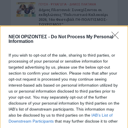
ΓΕΎΣΗ - ΨΥΧΑΓΩΓΊΑ
•
ΔΉΜΟΣ ΠΛΑΤΑΝΙΆ
Δήμος Πλατανιά: Συνεχίζονται οι
εκδηλώσεις “Πολιτιστικό Καλοκαίρι
2026, 16ο Φεστιβάλ ΓΗ-ΠΟΛΙΤΙΣΜΟΣ-
ΤΟΥΡΙΣΜΟΣ”
7 Αυγούστου 2026 21:54
ΝΕΟΙ ΟΡΙΖΟΝΤΕΣ -
Do Not Process My Personal
Information
ΑΡΘΡΑ - ΑΠΟΨΕΙΣ
•
ΔΉΜΟΣ ΚΙΣΆΜΟΥ
•
ΠΟΛΙΤΙΣΜΟΣ
Περί Πολιτισμού και άλλων τινών! Mε
If you wish to opt-out of the sale, sharing to third parties, or
αφορμή μια επιστολή της Νεολαίας
processing of your personal or sensitive information for
Κισάμου (Γράφει ο Γράφει ο Δρ
targeted advertising by us, please use the below opt-out
Κωνσταντίνος Β. Ζορμπάς)
section to confirm your selection. Please note that after your
7 Αυγούστου 2026 21:42
opt-out request is processed you may continue seeing
interest-based ads based on personal information utilized by
ΓΕΎΣΗ - ΨΥΧΑΓΩΓΊΑ
us or personal information disclosed to third parties prior to
Το ελληνικό φαγητό που λατρεύουν
your opt-out. You may separately opt-out of the further
οι τουρίστες κι εμείς δεν το
παραγγέλνουμε
disclosure of your personal information by third parties on the
IAB’s list of downstream participants. This information may
7 Αυγούστου 2026 21:13
also be disclosed by us to third parties on the
IAB’s List of
Downstream Participants
that may further disclose it to other
ΑΥΤΟΚΙΝΗΤΟ
•
ΕΛΛΑΔΑ
third parties.
«Στέρεψε» η αγορά από πινακίδες