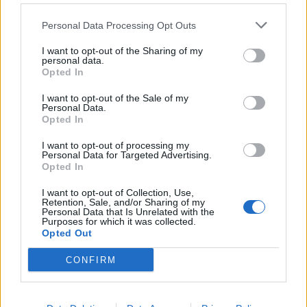
κυκλοφορίας: Χιλιάδες αυτοκίνητα
παραμένουν αταξινόμητα
Personal Data Processing Opt Outs
7 Αυγούστου 2026 21:07
I want to opt-out of the Sharing of my
personal data.
ΚΡΗΤΗ
•
ΝΕΟΙ ΟΡΙΖΟΝΤΕΣ
•
ΠΑΙΔΕΙΑ - ΕΚΠΑΙΔΕΥΣΗ
Opted In
3,3 εκατ. ευρώ για το στεγαστικό
επίδομα σε περισσότερους από 1.600
I want to opt-out of the Sale of my
φοιτητές του Πανεπιστημίου Κρήτης
Personal Data.
Opted In
7 Αυγούστου 2026 21:03
I want to opt-out of processing my
ΚΡΗΤΗ
Personal Data for Targeted Advertising.
Κρήτη: Σε “πορτοκαλί” συναγερμό
Opted In
αύριο Σάββατο – Πολύ υψηλός
κίνδυνος πυρκαγιάς
I want to opt-out of Collection, Use,
Retention, Sale, and/or Sharing of my
7 Αυγούστου 2026 18:05
Personal Data that Is Unrelated with the
Purposes for which it was collected.
Opted Out
Δημοφιλή αυτή την εβδομάδα
CONFIRM