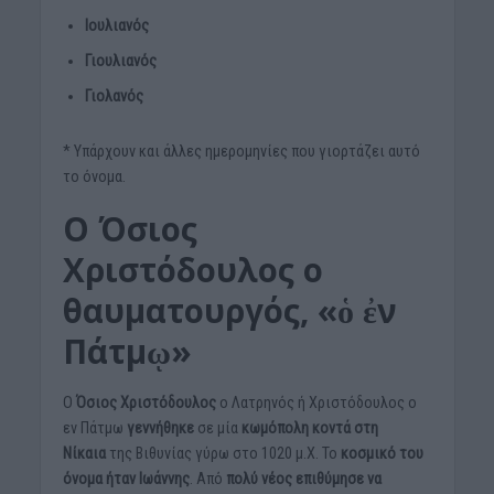
Ιουλιανός
Γιουλιανός
Γιολανός
* Υπάρχουν και άλλες ημερομηνίες που γιορτάζει αυτό
το όνομα.
Ο Όσιος
Χριστόδουλος ο
θαυματουργός, «ὁ ἐν
Πάτμῳ»
Ο
Όσιος Χριστόδουλος
ο Λατρηνός ή Χριστόδουλος ο
εν Πάτμω
γεννήθηκε
σε μία
κωμόπολη κοντά στη
Νίκαια
της Βιθυνίας γύρω στο 1020 μ.Χ. Το
κοσμικό του
όνομα ήταν Ιωάννης
. Από
πολύ νέος επιθύμησε να