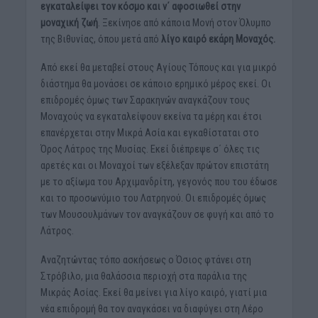
εγκαταλείψει τον κόσμο και ν΄ αφοσιωθεί στην
μοναχική ζωή
. Ξεκίνησε από κάποια Μονή στον Όλυμπο
της Βιθυνίας, όπου μετά από
λίγο καιρό εκάρη Μοναχός.
Από εκεί θα μεταβεί στους Αγίους Τόπους και για μικρό
διάστημα θα μονάσει σε κάποιο ερημικό μέρος εκεί. Οι
επιδρομές όμως των Σαρακηνών αναγκάζουν τους
Μοναχούς να εγκαταλείψουν εκείνα τα μέρη και έτσι
επανέρχεται στην Μικρά Ασία και εγκαθίσταται στο
Όρος Λάτρος της Μυσίας. Εκεί διέπρεψε σ΄ όλες τις
αρετές και οι Μοναχοί των εξέλεξαν πρώτον επιστάτη
με το αξίωμα του Αρχιμανδρίτη, γεγονός που του έδωσε
και το προσωνύμιο του Λατρηνού. Οι επιδρομές όμως
των Μουσουλμάνων τον αναγκάζουν σε φυγή και από το
Λάτρος.
Αναζητώντας τόπο ασκήσεως ο Όσιος φτάνει στη
Στρόβιλο, μια θαλάσσια περιοχή στα παράλια της
Μικράς Ασίας. Εκεί θα μείνει για λίγο καιρό, γιατί μια
νέα επιδρομή θα τον αναγκάσει να διαφύγει στη Λέρο