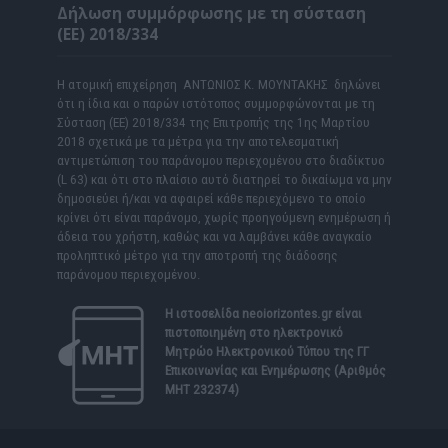
Δήλωση συμμόρφωσης με τη σύσταση
(ΕΕ) 2018/334
Η ατομική επιχείρηση ΑΝΤΩΝΙΟΣ Κ. ΜΟΥΝΤΑΚΗΣ δηλώνει
ότι η ίδια και ο παρών ιστότοπος συμμορφώνονται με τη
Σύσταση (ΕΕ) 2018/334 της Επιτροπής της 1ης Μαρτίου
2018 σχετικά με τα μέτρα για την αποτελεσματική
αντιμετώπιση του παράνομου περιεχομένου στο διαδίκτυο
(L 63) και ότι στο πλαίσιο αυτό διατηρεί το δικαίωμα να μην
δημοσιεύει ή/και να αφαιρεί κάθε περιεχόμενο το οποίο
κρίνει ότι είναι παράνομο, χωρίς προηγούμενη ενημέρωση ή
άδεια του χρήστη, καθώς και να λαμβάνει κάθε αναγκαίο
προληπτικό μέτρο για την αποτροπή της διάδοσης
παράνομου περιεχομένου.
Η ιστοσελίδα
neoiorizontes.gr
είναι
πιστοποιημένη στο ηλεκτρονικό
Μητρώο Ηλεκτρονικού Τύπου της ΓΓ
Επικοινωνίας και Ενημέρωσης (Αριθμός
ΜΗΤ 232374)