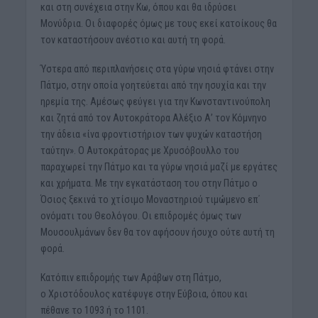
και στη συνέχεια στην Κω, όπου και θα ιδρύσει
Μονύδρια. Οι διαφορές όμως με τους εκεί κατοίκους θα
τον καταστήσουν ανέστιο και αυτή τη φορά.
Ύστερα από περιπλανήσεις στα γύρω νησιά φτάνει στην
Πάτμο, στην οποία γοητεύεται από την ησυχία και την
ηρεμία της. Αμέσως φεύγει για την Κωνσταντινούπολη
και ζητά από τον Αυτοκράτορα Αλέξιο Α’ τον Κόμνηνο
την άδεια «ίνα φροντιστήριον των ψυχών καταστήση
ταύτην». Ο Αυτοκράτορας με Χρυσόβουλλο του
παραχωρεί την Πάτμο και τα γύρω νησιά μαζί με εργάτες
και χρήματα. Με την εγκατάσταση του στην Πάτμο ο
Όσιος ξεκινά το χτίσιμο Μοναστηριού τιμώμενο επ΄
ονόματι του Θεολόγου. Οι επιδρομές όμως των
Μουσουλμάνων δεν θα τον αφήσουν ήσυχο ούτε αυτή τη
φορά.
Κατόπιν επιδρομής των Αράβων στη Πάτμο,
ο Χριστόδουλος κατέφυγε στην Εύβοια, όπου και
πέθανε το 1093 ή το 1101.