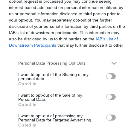
opt-out request is processed you may continue seeing
interest-based ads based on personal information utilized by
ΔΙΆΦΟΡΑ
us or personal information disclosed to third parties prior to
Κίσαμος: «Η πρώτη μας νύχτα» – Μια
your opt-out. You may separately opt-out of the further
ξεχωριστή μουσικοθεατρική
disclosure of your personal information by third parties on the
παράσταση
IAB’s list of downstream participants. This information may
8 Αυγούστου 2026 08:30
also be disclosed by us to third parties on the
IAB’s List of
Downstream Participants
that may further disclose it to other
ΓΕΎΣΗ - ΨΥΧΑΓΩΓΊΑ
•
ΔΉΜΟΣ ΚΙΣΆΜΟΥ
third parties.
Kίσαμος: Κρητική βραδιά με τον Νίκο
Ζωιδάκη στα Τοπόλια
Personal Data Processing Opt Outs
8 Αυγούστου 2026 08:25
I want to opt-out of the Sharing of my
ΕΚΚΛΗΣΙΑ
•
ΝΟΜΌΣ ΧΑΝΊΩΝ
personal data.
Δεκαπενταύγουστος στην Ιερά Μονή
Opted In
Γωνιάς
I want to opt-out of the Sale of my
8 Αυγούστου 2026 08:20
Personal Data.
Opted In
ΓΕΎΣΗ - ΨΥΧΑΓΩΓΊΑ
Τα νηστίσιμα του
I want to opt-out of processing my
Δεκαπενταύγουστου: Συνταγές με
Personal Data for Targeted Advertising.
γεύση καλοκαιριού
Opted In
8 Αυγούστου 2026 08:17