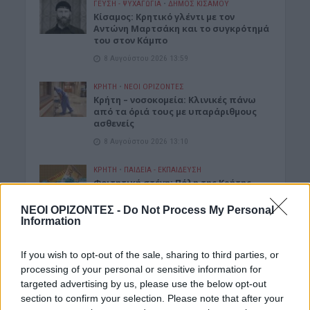
ΓΕΎΣΗ - ΨΥΧΑΓΩΓΊΑ
•
ΔΉΜΟΣ ΚΙΣΆΜΟΥ
Kίσαμος: Κρητικό γλέντι με τον
Αντώνη Μαρτσάκη και το συγκρότημά
του στον Κάμπο
8 Αυγούστου 2026 13:59
ΚΡΗΤΗ
•
ΝΕΟΙ ΟΡΙΖΟΝΤΕΣ
Κρήτη – νοσοκομεία: Κλινικές πάνω
από τα όριά τους με υπαράριθμους
ασθενείς
8 Αυγούστου 2026 13:10
ΚΡΗΤΗ
•
ΠΑΙΔΕΙΑ - ΕΚΠΑΙΔΕΥΣΗ
Φοιτητική στέγη: Πόλη της Κρήτης
στις ακριβότερες της χώρας με
ενοίκια “φωτιά”
ΝΕΟΙ ΟΡΙΖΟΝΤΕΣ -
Do Not Process My Personal
Information
8 Αυγούστου 2026 11:53
ΔΉΜΟΣ ΚΙΣΆΜΟΥ
If you wish to opt-out of the sale, sharing to third parties, or
Κίσαμος: Η ανακοίνωση της
processing of your personal or sensitive information for
Αστυνομίας για τις δύο συλλήψεις
targeted advertising by us, please use the below opt-out
στο Λαφονήσι
section to confirm your selection. Please note that after your
8 Αυγούστου 2026 11:42