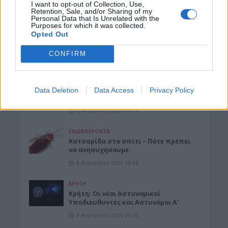
I want to opt-out of Collection, Use,
Retention, Sale, and/or Sharing of my
Personal Data that Is Unrelated with the
ΜΑΤΙΕΣ ΣΤΟ ΠΑΡΕΛΘΟΝ
Purposes for which it was collected.
Μπλεκ: O ήρωας που έδερνε τους
Opted Out
Άγγλους και φορούσε γούνινο καπέλο
και γιλέκο χειμώνα καλοκαίρι!
CONFIRM
8 Αυγούστου 2026 08:14
ΚΡΗΤΗ
Κρήτη: O καιρός του Σαββάτου 8
Data Deletion
Data Access
Privacy Policy
Αυγούστου
8 Αυγούστου 2026 08:12
ΕΝΔΙΑΦΕΡΟΝΤΑ
Κατσαρίδα στο σπίτι – Πότε πρέπει
να ανησυχήσουμε
8 Αυγούστου 2026 08:08
ΚΡΗΤΗ
Κρήτη: Οι νέοι Αστυνομικοί
Υποδιευθυντές και Αστυνόμοι Α’
8 Αυγούστου 2026 08:06