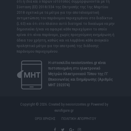
ότι η ίδια και ο παρών ιστότοπος συμμορφώνονται με τη
Σύσταση (ΕΕ) 2018/334 της Επιτροπής της 1ης Μαρτίου
2018 σχετικά με τα μέτρα για την αποτελεσματική
αντιμετώπιση του παράνομου περιεχομένου στο διαδίκτυο
(L 63) και ότι στο πλαίσιο αυτό διατηρεί το δικαίωμα να μην
δημοσιεύει ή/και να αφαιρεί κάθε περιεχόμενο το οποίο
κρίνει ότι είναι παράνομο, χωρίς προηγούμενη ενημέρωση ή
άδεια του χρήστη, καθώς και να λαμβάνει κάθε αναγκαίο
προληπτικό μέτρο για την αποτροπή της διάδοσης
παράνομου περιεχομένου.
Η ιστοσελίδα
neoiorizontes.gr
είναι
πιστοποιημένη στο ηλεκτρονικό
Μητρώο Ηλεκτρονικού Τύπου της ΓΓ
Επικοινωνίας και Ενημέρωσης (Αριθμός
ΜΗΤ 232374)
Copyright © 2026. Created by neoiorizontes.gr Powered by
eurofigure.gr
ΟΡΟΙ ΧΡΗΣΗΣ
ΠΟΛΙΤΙΚΗ ΑΠΟΡΡΗΤΟΥ