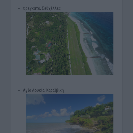
Φρεγκάτε, Σεϋχέλλες
Αγία Λουκία, Καραϊβική