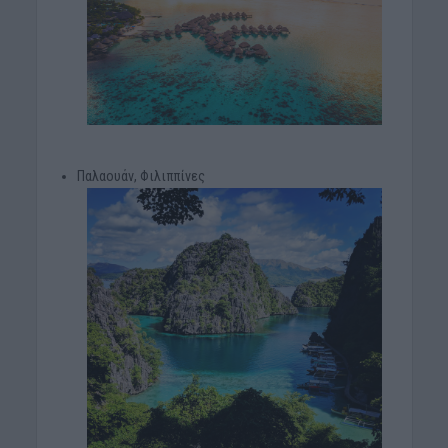
Παλαουάν, Φιλιππίνες