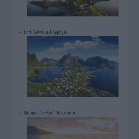
Νησί Σένγκια, Νορβηγία
Μοορέα, Γαλλική Πολυνησία