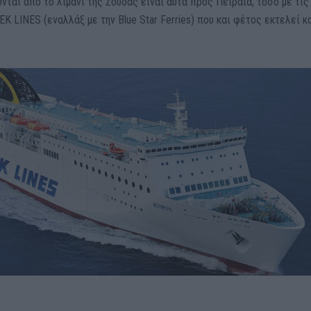
ται από το λιμάνι της Σούδας είναι αυτά προς Πειραιά, τόσο με τις
Κ LINES (εναλλάξ με την Blue Star Ferries) που και φέτος εκτελεί κ