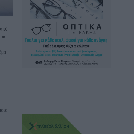
 από
του
όμα
ποιο