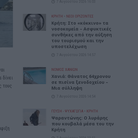
7 Αυγούστου 2026 16:03
ΚΡΗΤΗ
•
ΝΕΟΙ ΟΡΙΖΟΝΤΕΣ
Κρήτη: Στο «κόκκινο» τα
νοσοκομεία – Ασφυκτικές
συνθήκες από την αύξηση
του τουρισμού και την
υποστελέχωση
7 Αυγούστου 2026 14:57
ναι
ΝΟΜΌΣ ΧΑΝΊΩΝ
Χανιά: Θάνατος 64χρονου
s δίνει
σε πισίνα ξενοδοχείου –
ς τους
Μια σύλληψη
7 Αυγούστου 2026 14:54
ΓΕΎΣΗ - ΨΥΧΑΓΩΓΊΑ
•
ΚΡΗΤΗ
Ψαραντώνης: Ο λυράρης
που κουβαλά μέσα του την
άφιξη
Κρήτη
7 Αυγούστου 2026 13:51