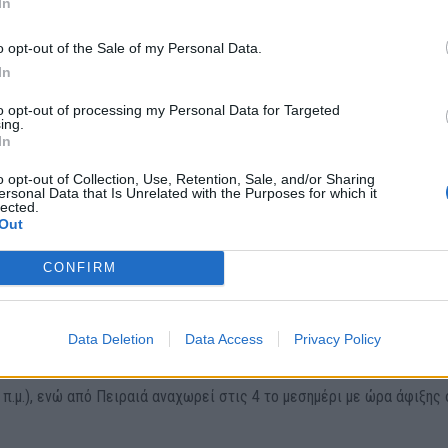
In
o opt-out of the Sale of my Personal Data.
In
to opt-out of processing my Personal Data for Targeted
ing.
In
o opt-out of Collection, Use, Retention, Sale, and/or Sharing
ersonal Data that Is Unrelated with the Purposes for which it
lected.
Out
CONFIRM
Data Deletion
Data Access
Privacy Policy
ινωικών Γραμμών από Σούδα προς Πειραιά εκτελείται κάθε βράδυ σ
 π.μ.), ενώ από Πειραιά αναχωρεί στις 4 το μεσημέρι με ώρα άφιξης 