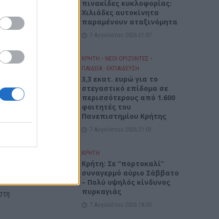
πινακίδες κυκλοφορίας:
Χιλιάδες αυτοκίνητα
παραμένουν αταξινόμητα
7 Αυγούστου 2026 21:07
ΚΡΗΤΗ
•
ΝΕΟΙ ΟΡΙΖΟΝΤΕΣ
•
ΠΑΙΔΕΙΑ - ΕΚΠΑΙΔΕΥΣΗ
3,3 εκατ. ευρώ για το
στεγαστικό επίδομα σε
περισσότερους από 1.600
φοιτητές του
Πανεπιστημίου Κρήτης
7 Αυγούστου 2026 21:03
ΚΡΗΤΗ
Κρήτη: Σε “πορτοκαλί”
συναγερμό αύριο Σάββατο
τις 12
– Πολύ υψηλός κίνδυνος
πυρκαγιάς
στη
7 Αυγούστου 2026 18:05