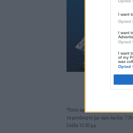
Opted 
I want t
Opted 
I want 
Advertis
Opted 
I want t
of my P
was col
Opted 
*Όσον αφορά το δρομολόγιο των Μ
τα μεσάνυχτα (με ώρα άφιξης 7.30
Σούδα 10.30 μ.μ.