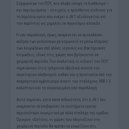
Σύμφωνα με τον ΠΟΥ, που έλαβε υπόψη τα διαθέσιμα –
και περιορισμένα – στοιχεία, ο πρόσθετος κίνδυνος για
τη δημόσια υγεία που ενέχει η JN.1 αξιολογείται επί
του παρόντος ως χαμηλός σε παγκόσμιο επίπεδο.
Η υπο-παραλλαγή, όμως, αναμένεται να προκαλέσει
αύξηση των μολύνσεων με κορωνοϊό εν μέσω έξαρσης
των λοιμώξεων από άλλες ιογενείς και βακτηριακές
λοιμώξεις, ιδίως στις χώρες που βρίσκονται σε
χειμερινή περίοδο. Πιο αναλυτικά, οι ειδικοί του ΠΟΥ
σημειώνουν ότι η τρέχουσα υβριδική ανοσία του
παγκόσμιου πληθυσμού, καθώς και η προστασία από τον
αναμνηστικό εμβολιασμό έναντι του στελέχους XBB.1.5
καλύπτουν και τη συγκεκριμένη υπο-παραλλαγή.
Αυτό σημαίνει, κατά πάσα πιθανότητα, ότι η JN.1 δεν
αναμένεται να επιβαρύνει τα συστήματα υγείας
περισσότερο συγκριτικά με άλλα στελέχη της ομάδας
Όμικρον. «Ωστόσο, οι χώρες που πλησιάζουν στη
χειμερινή περίοδο θα πρέπει να γνωρίζουν ότι,