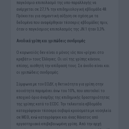
παγκόσμιο επιπολασμό της υπο-παραλλαγής να
ανέρχεται σε 27,1% την επιδημιολογική εβδομάδα 48.
Πρόκειται για σημαντική αύξηση σε σχέση με τα
δεδομένα που αναφέρθηκαν τέσσερις εβδομάδες πριν,
όταν ο παγκόσμιος επιπολασμός της JN.1 ήταν 3,3%.
Ανοδικά γρίπη και γριπώδεις συνδρομές
Ο κορωνοϊός δεν είναι ο μόνος ιός που «ρίχνει στο
κρεβάτι» τους Έλληνες. Οι ιοί της γρίπης κάνουν,
επίσης, αισθητή την επίδρασή τους. Σε άνοδο είναι και
οι γριπώδεις συνδρομές.
Σύμφωνα με τον ΕΟΔΥ, η θετικότητα για γρίπη στην
κοινότητα παραμένει άνω του 10%, που αποτελεί το
εποχικό όριο έναρξης της επιδημικής δραστηριότητας
της γρίπης κατά το ECDC. Την τελευταία εβδομάδα
καταγράφηκαν τέσσερα σοβαρά κρούσματα με νοσηλεία
σε ΜΕΘ, ενώ καταγράφηκε και ένας θάνατος από
εργαστηριακά επιβεβαιωμένη γρίπη. Από την αρχή