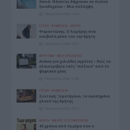
Χανιά: Θάνατος 64χρονου σε πισίνα
ξενοδοχείου – Μια σύλληψη
7 Αυγούστου 2026 14:54
ΓΕΎΣΗ - ΨΥΧΑΓΩΓΊΑ
•
ΚΡΗΤΗ
Ψαραντώνης: Ο λυράρης που
κουβαλά μέσα του την Κρήτη
7 Αυγούστου 2026 13:51
ΑΓΡΟΤΙΚΑ
•
ΝΕΟΙ ΟΡΙΖΟΝΤΕΣ
Ανάσα για χιλιάδες αγρότες – Πώς τα
ελαιοτριβεία τούς “σώζουν” από το
ψηφιακό χάος
7 Αυγούστου 2026 13:30
ΓΕΎΣΗ - ΨΥΧΑΓΩΓΊΑ
Συνταγή: Ξεροτήγανα, το αγαπημένο
γλυκό της Κρήτης
7 Αυγούστου 2026 13:11
ΚΡΗΤΗ
•
ΜΑΤΙΕΣ ΣΤΟ ΠΑΡΕΛΘΟΝ
43 χρόνια από τη μέρα που ο