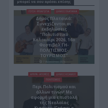
μπορεί να σου αρέσει επίσης
ΓΕΎΣΗ - ΨΥΧΑΓΩΓΊΑ
ΔΉΜΟΣ ΠΛΑΤΑΝΙΆ
Δήμος Πλατανιά:
Συνεχίζονται οι
εκδηλώσεις
“Πολιτιστικό
Καλοκαίρι 2026, 16ο
Φεστιβάλ ΓΗ-
ΠΟΛΙΤΙΣΜΟΣ-
ΤΟΥΡΙΣΜΟΣ”
7 Αυγούστου 2026
ΑΡΘΡΑ - ΑΠΟΨΕΙΣ
ΔΉΜΟΣ ΚΙΣΆΜΟΥ
ΠΟΛΙΤΙΣΜΟΣ
Περί Πολιτισμού και
άλλων τινών! Mε
αφορμή μια επιστολή
της Νεολαίας
Κισάμου (Γράφει ο