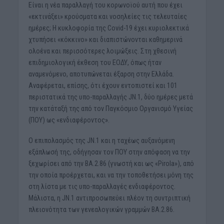
Είναι η νέα παραλλαγή του κορωνοϊού αυτή που έχει
«εκτινάξει» κρούσματα και νοσηλείες τις τελευταίες
ημέρες; Η κυκλοφορία της Covid-19 έχει κυριολεκτικά
χτυπήσει «κόκκινο» και διαπιστώνονται καθημερινά
ολοένα και περισσότερες λοιμώξεις. Στη χθεσινή
επιδημιολογική έκθεση του ΕΟΔΥ, όπως ήταν
αναμενόμενο, αποτυπώνεται έξαρση στην Ελλάδα.
Αναφέρεται, επίσης, ότι έχουν εντοπιστεί και 101
περιστατικά της υπο-παραλλαγής JN.1, δύο ημέρες μετά
την κατάταξή της από τον Παγκόσμιο Οργανισμό Υγείας
(ΠΟΥ) ως «ενδιαφέροντος».
Ο επιπολασμός της JN.1 και η ταχέως αυξανόμενη
εξάπλωσή της, οδήγησαν τον ΠΟΥ στην απόφαση να την
ξεχωρίσει από την ΒΑ.2.86 (γνωστή και ως «Pirola»), από
την οποία προέρχεται, και να την τοποθετήσει μόνη της
στη λίστα με τις υπο-παραλλαγές ενδιαφέροντος.
Μάλιστα, η JN.1 αντιπροσωπεύει πλέον τη συντριπτική
πλειονότητα των γενεαλογικών γραμμών BA.2.86.