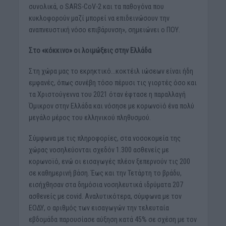
συνολικά, ο SARS-CoV-2 και τα παθογόνα που
κυκλοφορούν μαζί μπορεί να επιδεινώσουν την
αναπνευστική νόσο επιβάρυνση», σημειώνει ο ΠΟΥ.
Στο «κόκκινο» οι λοιμώξεις στην Ελλάδα
Στη χώρα μας το εκρηκτικό…κοκτέιλ ιώσεων είναι ήδη
εμφανές, όπως συνέβη τόσο πέρυσι τις γιορτές όσο και
τα Χριστούγεννα του 2021 όταν έφτασε η παραλλαγή
Όμικρον στην Ελλάδα και νόσησε με κορωνοϊό ένα πολύ
μεγάλο μέρος του ελληνικού πληθυσμού.
Σύμφωνα με τις πληροφορίες, στα νοσοκομεία της
χώρας νοσηλεύονται σχεδόν 1.300 ασθενείς με
κορωνοϊό, ενώ οι εισαγωγές πλέον ξεπερνούν τις 200
σε καθημερινή βάση. Έως και την Τετάρτη το βράδυ,
εισήχθησαν στα δημόσια νοσηλευτικά ιδρύματα 207
ασθενείς με covid. Αναλυτικότερα, σύμφωνα με τον
ΕΟΔΥ, ο αριθμός των εισαγωγών την τελευταία
εβδομάδα παρουσίασε αύξηση κατά 45% σε σχέση με τον