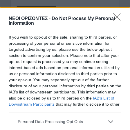
ΡΟΗ ΕΙΔΗΣΕΩΝ
ΝΕΟΙ ΟΡΙΖΟΝΤΕΣ -
Do Not Process My Personal
Information
ΓΕΎΣΗ - ΨΥΧΑΓΩΓΊΑ
•
ΔΉΜΟΣ ΠΛΑΤΑΝΙΆ
Δήμος Πλατανιά: Συνεχίζονται οι
εκδηλώσεις “Πολιτιστικό Καλοκαίρι
If you wish to opt-out of the sale, sharing to third parties, or
2026, 16ο Φεστιβάλ ΓΗ-ΠΟΛΙΤΙΣΜΟΣ-
ΤΟΥΡΙΣΜΟΣ”
processing of your personal or sensitive information for
targeted advertising by us, please use the below opt-out
7 Αυγούστου 2026 21:54
section to confirm your selection. Please note that after your
opt-out request is processed you may continue seeing
ΑΡΘΡΑ - ΑΠΟΨΕΙΣ
•
ΔΉΜΟΣ ΚΙΣΆΜΟΥ
•
interest-based ads based on personal information utilized by
ΠΟΛΙΤΙΣΜΟΣ
Περί Πολιτισμού και άλλων τινών! Mε
us or personal information disclosed to third parties prior to
αφορμή μια επιστολή της Νεολαίας
your opt-out. You may separately opt-out of the further
Κισάμου (Γράφει ο Γράφει ο Δρ
disclosure of your personal information by third parties on the
Κωνσταντίνος Β. Ζορμπάς)
IAB’s list of downstream participants. This information may
7 Αυγούστου 2026 21:42
also be disclosed by us to third parties on the
IAB’s List of
Downstream Participants
that may further disclose it to other
ΓΕΎΣΗ - ΨΥΧΑΓΩΓΊΑ
third parties.
Το ελληνικό φαγητό που λατρεύουν
οι τουρίστες κι εμείς δεν το
Personal Data Processing Opt Outs
παραγγέλνουμε