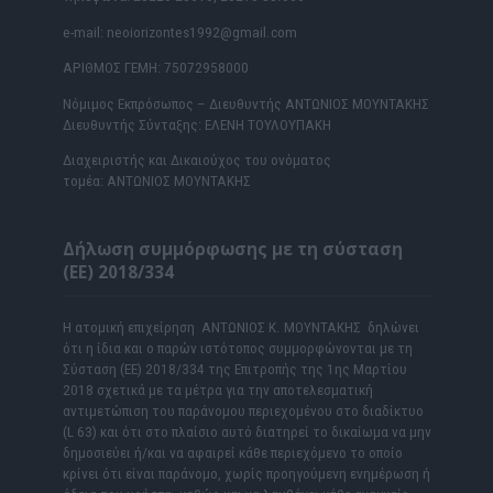
e-mail: neoiorizontes1992@gmail.com
ΑΡΙΘΜΟΣ ΓΕΜΗ: 75072958000
Νόμιμος Εκπρόσωπος – Διευθυντής ΑΝΤΩΝΙΟΣ ΜΟΥΝΤΑΚΗΣ
Διευθυντής Σύνταξης: ΕΛΕΝΗ ΤΟΥΛΟΥΠΑΚΗ
Διαχειριστής και Δικαιούχος του ονόματος
τομέα: ΑΝΤΩΝΙΟΣ ΜΟΥΝΤΑΚΗΣ
Δήλωση συμμόρφωσης με τη σύσταση
(ΕΕ) 2018/334
Η ατομική επιχείρηση ΑΝΤΩΝΙΟΣ Κ. ΜΟΥΝΤΑΚΗΣ δηλώνει
ότι η ίδια και ο παρών ιστότοπος συμμορφώνονται με τη
Σύσταση (ΕΕ) 2018/334 της Επιτροπής της 1ης Μαρτίου
2018 σχετικά με τα μέτρα για την αποτελεσματική
αντιμετώπιση του παράνομου περιεχομένου στο διαδίκτυο
(L 63) και ότι στο πλαίσιο αυτό διατηρεί το δικαίωμα να μην
δημοσιεύει ή/και να αφαιρεί κάθε περιεχόμενο το οποίο
κρίνει ότι είναι παράνομο, χωρίς προηγούμενη ενημέρωση ή