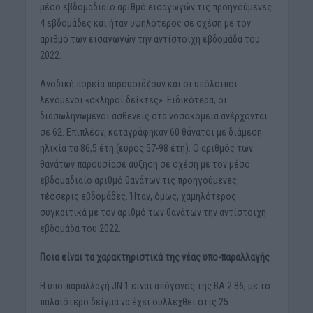
μέσο εβδομαδιαίο αριθμό εισαγωγών τις προηγούμενες
4 εβδομάδες και ήταν υψηλότερος σε σχέση με τον
αριθμό των εισαγωγών την αντίστοιχη εβδομάδα του
2022.
Ανοδική πορεία παρουσιάζουν και οι υπόλοιποι
λεγόμενοι «σκληροί δείκτες». Ειδικότερα, οι
διασωληνωμένοι ασθενείς στα νοσοκομεία ανέρχονται
σε 62. Επιπλέον, καταγράφηκαν 60 θάνατοι με διάμεση
ηλικία τα 86,5 έτη (εύρος 57-98 έτη). Ο αριθμός των
θανάτων παρουσίασε αύξηση σε σχέση με τον μέσο
εβδομαδιαίο αριθμό θανάτων τις προηγούμενες
τέσσερις εβδομάδες. Ήταν, όμως, χαμηλότερος
συγκριτικά με τον αριθμό των θανάτων την αντίστοιχη
εβδομάδα του 2022.
Ποια είναι τα χαρακτηριστικά της νέας υπο-παραλλαγής
Η υπο-παραλλαγή JN.1 είναι απόγονος της BA.2.86, με το
παλαιότερο δείγμα να έχει συλλεχθεί στις 25