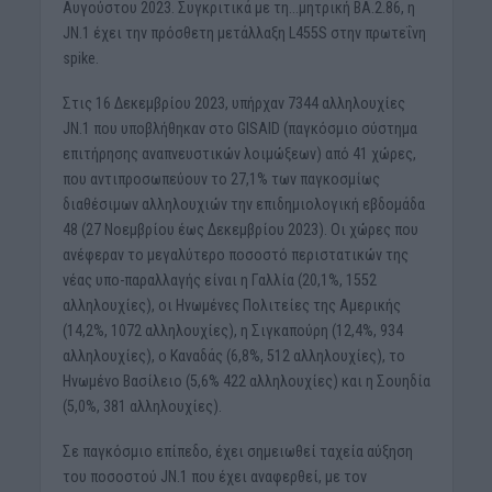
Αυγούστου 2023. Συγκριτικά με τη…μητρική BA.2.86, η
JN.1 έχει την πρόσθετη μετάλλαξη L455S στην πρωτεΐνη
spike.
Στις 16 Δεκεμβρίου 2023, υπήρχαν 7344 αλληλουχίες
JN.1 που υποβλήθηκαν στο GISAID (παγκόσμιο σύστημα
επιτήρησης αναπνευστικών λοιμώξεων) από 41 χώρες,
που αντιπροσωπεύουν το 27,1% των παγκοσμίως
διαθέσιμων αλληλουχιών την επιδημιολογική εβδομάδα
48 (27 Νοεμβρίου έως Δεκεμβρίου 2023). Οι χώρες που
ανέφεραν το μεγαλύτερο ποσοστό περιστατικών της
νέας υπο-παραλλαγής είναι η Γαλλία (20,1%, 1552
αλληλουχίες), οι Ηνωμένες Πολιτείες της Αμερικής
(14,2%, 1072 αλληλουχίες), η Σιγκαπούρη (12,4%, 934
αλληλουχίες), ο Καναδάς (6,8%, 512 αλληλουχίες), το
Ηνωμένο Βασίλειο (5,6% 422 αλληλουχίες) και η Σουηδία
(5,0%, 381 αλληλουχίες).
Σε παγκόσμιο επίπεδο, έχει σημειωθεί ταχεία αύξηση
του ποσοστού JN.1 που έχει αναφερθεί, με τον