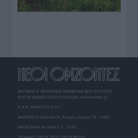
ΑΝΤΩΝΙΟΣ Κ. ΜΟΥΝΤΑΚΗΣ ΕΦΗΜΕΡΙΔΑ ΝΕΟΙ ΟΡΙΖΟΝΤΕΣ
ΚΡΗΤΗΣ ΕΝΗΜΕΡΩΤΙΚΗ ΙΣΤΟΣΕΛΙΔΑ: neoiorizontes.gr
Α.Φ.Μ. 044965796 Δ.Ο.Υ.
ΑΝΑΓΝΩΣΤΗ ΣΚΑΛΙΔΗ 91, Κίσαμος Χανίων Τ.Κ. 73400
ΚΑΡΑΪΣΚΑΚΗ 94, Χανιά Τ.Κ. 73100
Τηλέφωνα: 28220 23615, 28210 88.066