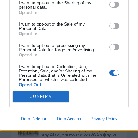
7 Αυγούστου 2026 21:13
I want to opt-out of the Sharing of my
personal data.
Opted In
ΑΥΤΟΚΙΝΗΤΟ
•
ΕΛΛΑΔΑ
«Στέρεψε» η αγορά από πινακίδες
I want to opt-out of the Sale of my
κυκλοφορίας: Χιλιάδες αυτοκίνητα
Personal Data.
παραμένουν αταξινόμητα
Opted In
7 Αυγούστου 2026 21:07
I want to opt-out of processing my
Personal Data for Targeted Advertising.
ΚΡΗΤΗ
•
ΝΕΟΙ ΟΡΙΖΟΝΤΕΣ
•
ΠΑΙΔΕΙΑ - ΕΚΠΑΙΔΕΥΣΗ
Opted In
3,3 εκατ. ευρώ για το στεγαστικό
επίδομα σε περισσότερους από 1.600
φοιτητές του Πανεπιστημίου Κρήτης
I want to opt-out of Collection, Use,
Retention, Sale, and/or Sharing of my
7 Αυγούστου 2026 21:03
Personal Data that Is Unrelated with the
Purposes for which it was collected.
Opted Out
ΚΡΗΤΗ
Κρήτη: Σε “πορτοκαλί” συναγερμό
CONFIRM
αύριο Σάββατο – Πολύ υψηλός
κίνδυνος πυρκαγιάς
7 Αυγούστου 2026 18:05
Data Deletion
Data Access
Privacy Policy
ΓΕΎΣΗ - ΨΥΧΑΓΩΓΊΑ
Πόσο κοστίζουν σήμερα γαύρος,
σαρδέλα, τσιπούρα και άλλα ψάρια