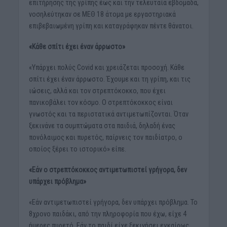
επιτήρησης της γρίπης έως και την τελευταία εβδομάδα,
νοσηλεύτηκαν σε ΜΕΘ 18 άτομα με εργαστηριακά
επιβεβαιωμένη γρίπη και καταγράφηκαν πέντε θάνατοι.
«Κάθε σπίτι έχει έναν άρρωστο»
«Υπάρχει πολύς Covid και χρειάζεται προσοχή. Κάθε
σπίτι έχει έναν άρρωστο. Έχουμε και τη γρίπη, και τις
ιώσεις, αλλά και τον στρεπτόκοκκο, που έχει
πανικοβάλει τον κόσμο. Ο στρεπτόκοκκος είναι
γνωστός και τα περιστατικά αντιμετωπίζονται. Όταν
ξεκινάνε τα συμπτώματα στα παιδιά, δηλαδή ένας
πονόλαιμος και πυρετός, παίρνεις τον παιδίατρο, ο
οποίος ξέρει το ιστορικό» είπε.
«Εάν ο στρεπτόκοκκος αντιμετωπιστεί γρήγορα, δεν
υπάρχει πρόβλημα»
«Εάν αντιμετωπιστεί γρήγορα, δεν υπάρχει πρόβλημα. Το
8χρονο παιδάκι, από την πληροφορία που έχω, είχε 4
ήμερες πυρετό. Εάν το παιδί είχε ξεκινήσει εγκαίρως