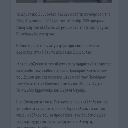
Το Δημοτικό Συμβούλιο Χανίων κατά τη συνεδρίαση της
10ης Αυγούστου 2022 με την υπ΄ αριθμ. 209 ομόφωνη
Απόφασή του εξέδωσε ψήφισμακατά της βιαιοπραγίας
Προέδρων Κοινοτήτων.
Ειδικότερα, στο εν λόγω ψήφισμα επισημαίνεται
χαρακτηριστικά ότι το Δημοτικό Συμβούλιο:
-Καταδικάζει κατά τον πλέον κατηγορηματικό τρόπο τις
εκδηλωθείσες επιθέσεις κατά Προέδρων Κοινοτήτων
του Δήμου μας και συγκεκριμένα κατά των Προέδρων
των Κοινοτήτων Κουνουπιδιανών και Μουρνιών, κ.κ.
Τσιτωνάκη Εμμανουήλ και Σχοινά Μιχαήλ.
Η επίθεση κατά του κ. Τσιτωνάκη, που κατέληξε και σε
χειροδικία εναντίον του, επειδή εκτέλεσε το εκ του
νόμου καθήκον του να προασπίσει τον δημόσιο χώρο
της περιοχής του, ήταν πράξη αναιτιολόγητη,