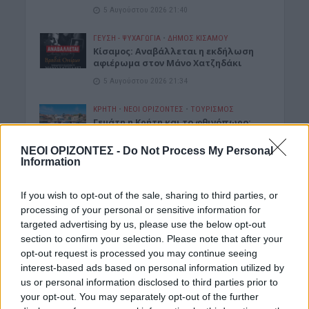
5 Αυγούστου 2026 21:40
ΓΕΎΣΗ - ΨΥΧΑΓΩΓΊΑ
•
ΔΉΜΟΣ ΚΙΣΆΜΟΥ
Κίσαμος: Αναβάλλεται η εκδήλωση
αφιέρωμα στον Μάνο Χατζηδάκι
5 Αυγούστου 2026 21:34
ΚΡΗΤΗ
•
ΝΕΟΙ ΟΡΙΖΟΝΤΕΣ
•
ΤΟΥΡΙΣΜΟΣ
Γεμάτη η Κρήτη και το φθινόπωρο:
Στα ύψη οι κρατήσεις – Μεγάλο
στοίχημα η επέκταση της σεζόν
ΝΕΟΙ ΟΡΙΖΟΝΤΕΣ -
Do Not Process My Personal
Information
5 Αυγούστου 2026 21:27
ΔΉΜΟΣ ΚΙΣΆΜΟΥ
•
ΕΚΔΡΟΜΈΣ - ΤΑΞΊΔΙΑ
If you wish to opt-out of the sale, sharing to third parties, or
Kισαμίτικες παραλίες: Παλιό
processing of your personal or sensitive information for
Τελωνείο Καστελλίου
targeted advertising by us, please use the below opt-out
5 Αυγούστου 2026 17:06
section to confirm your selection. Please note that after your
opt-out request is processed you may continue seeing
ΚΡΗΤΗ
•
ΝΕΟΙ ΟΡΙΖΟΝΤΕΣ
interest-based ads based on personal information utilized by
Kρήτη: Αγωνία για την επόμενη μέρα
us or personal information disclosed to third parties prior to
στο Κτηματολόγιο – «Χωρίς
your opt-out. You may separately opt-out of the further
παράταση, χιλιάδες πολίτες θα