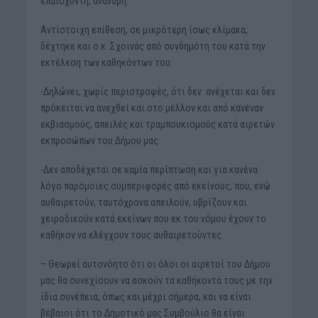
επαίσχυντη, άνανδρη.
Αντίστοιχη επίθεση, σε μικρότερη ίσως κλίμακα,
δέχτηκε και ο κ. Σχοινάς από συνδημότη του κατά την
εκτέλεση των καθηκόντων του.
-Δηλώνει, χωρίς περιστροφές, ότι δεν ανέχεται και δεν
πρόκειται να ανεχθεί και στο μέλλον και από κανέναν
εκβιασμούς, απειλές και τραμπουκισμούς κατά αιρετών
εκπροσώπων του Δήμου μας.
-Δεν αποδέχεται σε καμία περίπτωση και για κανένα
λόγο παρόμοιες συμπεριφορές από εκείνους, που, ενώ
αυθαιρετούν, ταυτόχρονα απειλούν, υβρίζουν και
χειροδικούν κατά εκείνων που εκ του νόμου έχουν το
καθήκον να ελέγχουν τους αυθαιρετούντες.
– Θεωρεί αυτονόητο ότι οι όλοι οι αιρετοί του Δήμου
μας θα συνεχίσουν να ασκούν τα καθήκοντά τους με την
ίδια συνέπεια, όπως και μέχρι σήμερα, και να είναι
βέβαιοι ότι το Δημοτικό μας Συμβούλιο θα είναι