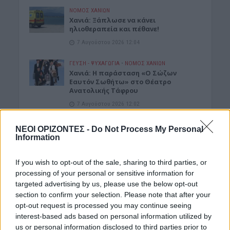
ΝΟΜΌΣ ΧΑΝΊΩΝ
Χανιά: Ξάπλωσε να κάνει
ηλιοθεραπεία και πέθανε!
7 Αυγούστου 2026 12:04
ΓΕΎΣΗ - ΨΥΧΑΓΩΓΊΑ
•
ΝΟΜΌΣ ΧΑΝΊΩΝ
Χανιά: Η παράσταση «Ο Σώζων
Εαυτόν Σωθήτω» στο Θέατρο
Ανατολικής Τάφρου
7 Αυγούστου 2026 12:02
ΓΕΎΣΗ - ΨΥΧΑΓΩΓΊΑ
•
ΝΟΜΌΣ ΧΑΝΊΩΝ
ΝΕΟΙ ΟΡΙΖΟΝΤΕΣ -
Do Not Process My Personal
Xανιά: Παράσταση Καραγκιόζη στο
Information
Αμφιθέατρο Λενταριανών
7 Αυγούστου 2026 11:50
If you wish to opt-out of the sale, sharing to third parties, or
processing of your personal or sensitive information for
ΚΡΗΤΗ
targeted advertising by us, please use the below opt-out
Κρήτη: Εξιχνιάστηκαν οι εμπρησμοί –
section to confirm your selection. Please note that after your
Ταυτοποιήθηκαν δύο άνδρες
opt-out request is processed you may continue seeing
7 Αυγούστου 2026 11:45
interest-based ads based on personal information utilized by
us or personal information disclosed to third parties prior to