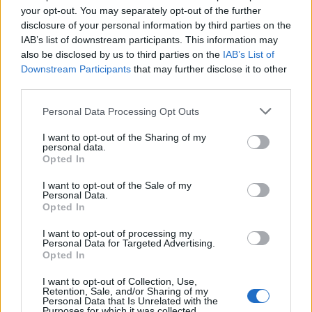
ΕΚΔΡΟΜΈΣ - ΤΑΞΊΔΙΑ
•
ΕΝΔΙΑΦΕΡΟΝΤΑ
•
ΚΡΗΤΗ
your opt-out. You may separately opt-out of the further
Οι πτήσεις Κρήτη – Αθήνα αυτές με τις
disclosure of your personal information by third parties on the
περισσότερες αναταράξεις στην
Ελλάδα
IAB’s list of downstream participants. This information may
also be disclosed by us to third parties on the
IAB’s List of
7 Αυγούστου 2026 11:43
Downstream Participants
that may further disclose it to other
third parties.
ΝΟΜΌΣ ΧΑΝΊΩΝ
•
ΠΟΛΙΤΙΚΗ
Στα Χανιά ο Κυριάκος Μητσοτάκης με
τη σύζυγό του για ολιγοήμερες
Personal Data Processing Opt Outs
διακοπές (ΦΩΤΟΓΡΑΦΙΕΣ)
I want to opt-out of the Sharing of my
7 Αυγούστου 2026 09:13
personal data.
Opted In
ΓΕΎΣΗ - ΨΥΧΑΓΩΓΊΑ
•
ΔΉΜΟΣ ΠΛΑΤΑΝΙΆ
Βούβες: Διήμερη γιορτή κρασιού με
I want to opt-out of the Sale of my
Ζωιδάκη, Τζουγανάκη και δωρεάν
Personal Data.
κρασί!
Opted In
7 Αυγούστου 2026 08:08
I want to opt-out of processing my
Personal Data for Targeted Advertising.
ΑΘΛΗΤΙΚΑ
Opted In
Europa League: Η Άντερλεχτ νίκησε 1-0
τον ΠΑΟΚ στην Τούμπα κι όλα θα
I want to opt-out of Collection, Use,
κριθούν στις Βρυξέλλες
Retention, Sale, and/or Sharing of my
Personal Data that Is Unrelated with the
7 Αυγούστου 2026 07:46
Purposes for which it was collected.