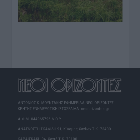
ΑΝΤΩΝΙΟΣ Κ. ΜΟΥΝΤΑΚΗΣ ΕΦΗΜΕΡΙΔΑ ΝΕΟΙ ΟΡΙΖΟΝΤΕΣ
ΚΡΗΤΗΣ ΕΝΗΜΕΡΩΤΙΚΗ ΙΣΤΟΣΕΛΙΔΑ: neoiorizontes.gr
Α.Φ.Μ. 044965796 Δ.Ο.Υ.
ΑΝΑΓΝΩΣΤΗ ΣΚΑΛΙΔΗ 91, Κίσαμος Χανίων Τ.Κ. 73400
ΚΑΡΑΪΣΚΑΚΗ 94, Χανιά Τ.Κ. 73100