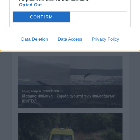
Opted Out
ΕΝΔΙΑΦΕΡΟΝΤΑ
Tα ζώδια της Παρασκευής 7
CONFIRM
Αυγούστου
7 Αυγούστου 2026 07:43
Data Deletion
Data Access
Privacy Policy
Δημοφιλή αυτή την εβδομάδα