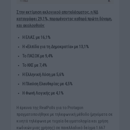
Στην εκτίμηση εκλογικού αποτελέσματος, η ΝΔ
καταγράφει 29,1%, παραμένοντας καθαρά πρώτη δύναμη,
και ακολουθούν:
Η ΕΛΑΣ
με 16,1%
Η «Ελπίδα για τη Δημοκρατία» με 13,1%
Το ΠΑΣΟΚ με 9,4%
Το ΚΚΕ με 7,4%
Η Ελληνική Λύση με 5,6%
Η Πλεύση Ελευθερίας με 4,5%
Η Φωνή Λογικής με 4,1%
Η έρευνα της RealPolls για το Protagon
πραγματοποιήθηκε με τηλεφωνική μέθοδο (μηνύματα σε
κινητά τηλέφωνα με τυχαία δειγματοληψία και χρήση
κωδικών μιας χρήσης) σε πανελλαδικό δείγμα 1.667