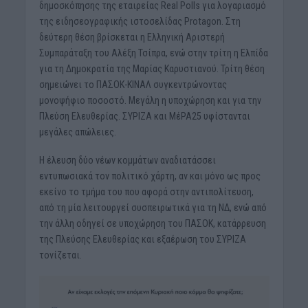
δημοσκόπησης της εταιρείας Real Polls για λογαριασμό
της ειδησεογραφικής ιστοσελίδας Protagon. Στη
δεύτερη θέση βρίσκεται η Ελληνική Αριστερή
Συμπαράταξη του Αλέξη Τσίπρα, ενώ στην τρίτη η Ελπίδα
για τη Δημοκρατία της Μαρίας Καρυστιανού. Τρίτη θέση
σημειώνει το ΠΑΣΟΚ-ΚΙΝΑΛ συγκεντρώνοντας
μονοψήφιο ποσοστό. Μεγάλη η υποχώρηση και για την
Πλεύση Ελευθερίας. ΣΥΡΙΖΑ και ΜέΡΑ25 υφίστανται
μεγάλες απώλειες.
Η έλευση δύο νέων κομμάτων αναδιατάσσει
εντυπωσιακά τον πολιτικό χάρτη, αν και μόνο ως προς
εκείνο το τμήμα του που αφορά στην αντιπολίτευση,
από τη μία λειτουργεί συσπειρωτικά για τη ΝΔ, ενώ από
την άλλη οδηγεί σε υποχώρηση του ΠΑΣΟΚ, κατάρρευση
της Πλεύσης Ελευθερίας και εξαέρωση του ΣΥΡΙΖΑ
τονίζεται.