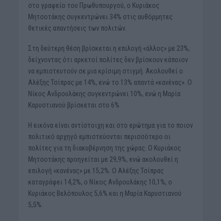
στο γραφείο του Πρωθυπουργού, ο Κυριάκος
Μητσοτάκης συγκεντρώνει 34% στις αυθόρμητες
θετικές απαντήσεις των πολιτών.
Στη δεύτερη θέση βρίσκεται η επιλογή «άλλος» με 23%,
δείχνοντας ότι αρκετοί πολίτες δεν βρίσκουν κάποιον
να εμπιστευτούν σε μια κρίσιμη στιγμή. Ακολουθεί ο
Αλέξης Τσίπρας με 14%, ενώ το 13% απαντά «κανένας». Ο
Νίκος Ανδρουλάκης συγκεντρώνει 10%, ενώ η Μαρία
Καρυστιανού βρίσκεται στο 6%.
Η εικόνα είναι αντίστοιχη και στο ερώτημα για το ποιον
πολιτικό αρχηγό εμπιστεύονται περισσότερο οι
πολίτες για τη διακυβέρνηση της χώρας. Ο Κυριάκος
Μητσοτάκης προηγείται με 29,9%, ενώ ακολουθεί η
επιλογή «κανένας» με 15,2%. Ο Αλέξης Τσίπρας
καταγράφει 14,2%, ο Νίκος Ανδρουλάκης 10,1%, ο
Κυριάκος Βελόπουλος 5,6% και η Μαρία Καρυστιανού
5,5%.