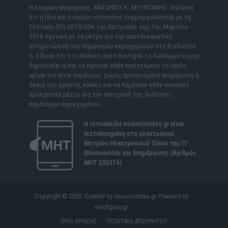
Η ατομική επιχείρηση ΑΝΤΩΝΙΟΣ Κ. ΜΟΥΝΤΑΚΗΣ δηλώνει
ότι η ίδια και ο παρών ιστότοπος συμμορφώνονται με τη
Σύσταση (ΕΕ) 2018/334 της Επιτροπής της 1ης Μαρτίου
2018 σχετικά με τα μέτρα για την αποτελεσματική
αντιμετώπιση του παράνομου περιεχομένου στο διαδίκτυο
(L 63) και ότι στο πλαίσιο αυτό διατηρεί το δικαίωμα να μην
δημοσιεύει ή/και να αφαιρεί κάθε περιεχόμενο το οποίο
κρίνει ότι είναι παράνομο, χωρίς προηγούμενη ενημέρωση ή
άδεια του χρήστη, καθώς και να λαμβάνει κάθε αναγκαίο
προληπτικό μέτρο για την αποτροπή της διάδοσης
παράνομου περιεχομένου.
Η ιστοσελίδα
neoiorizontes.gr
είναι
πιστοποιημένη στο ηλεκτρονικό
Μητρώο Ηλεκτρονικού Τύπου της ΓΓ
Επικοινωνίας και Ενημέρωσης (Αριθμός
ΜΗΤ 232374)
Copyright © 2026. Created by neoiorizontes.gr Powered by
eurofigure.gr
ΟΡΟΙ ΧΡΗΣΗΣ
ΠΟΛΙΤΙΚΗ ΑΠΟΡΡΗΤΟΥ