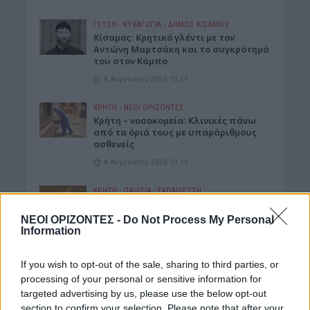
ΓΕΎΣΗ - ΨΥΧΑΓΩΓΊΑ
•
ΔΉΜΟΣ ΚΙΣΆΜΟΥ
Kίσαμος: Κρητικό γλέντι με τον
Αντώνη Μαρτσάκη και το συγκρότημά
του στον Κάμπο
8 Αυγούστου 2026 13:59
ΚΡΗΤΗ
•
ΝΕΟΙ ΟΡΙΖΟΝΤΕΣ
Κρήτη – νοσοκομεία: Κλινικές πάνω
από τα όριά τους με υπαράριθμους
ασθενείς
8 Αυγούστου 2026 13:10
ΚΡΗΤΗ
•
ΠΑΙΔΕΙΑ - ΕΚΠΑΙΔΕΥΣΗ
Φοιτητική στέγη: Πόλη της Κρήτης
στις ακριβότερες της χώρας με
ΝΕΟΙ ΟΡΙΖΟΝΤΕΣ -
Do Not Process My Personal
ενοίκια “φωτιά”
Information
8 Αυγούστου 2026 11:53
If you wish to opt-out of the sale, sharing to third parties, or
ΔΉΜΟΣ ΚΙΣΆΜΟΥ
processing of your personal or sensitive information for
Κίσαμος: Η ανακοίνωση της
targeted advertising by us, please use the below opt-out
Αστυνομίας για τις δύο συλλήψεις
section to confirm your selection. Please note that after your