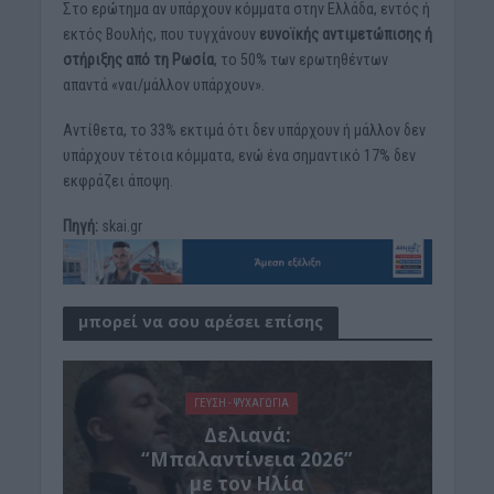
Στο ερώτημα αν υπάρχουν κόμματα στην Ελλάδα, εντός ή
εκτός Βουλής, που τυγχάνουν
ευνοϊκής αντιμετώπισης ή
στήριξης από τη Ρωσία
, το 50% των ερωτηθέντων
απαντά «ναι/μάλλον υπάρχουν».
Αντίθετα, το 33% εκτιμά ότι δεν υπάρχουν ή μάλλον δεν
υπάρχουν τέτοια κόμματα, ενώ ένα σημαντικό 17% δεν
εκφράζει άποψη.
Πηγή:
skai.gr
μπορεί να σου αρέσει επίσης
ΓΕΎΣΗ - ΨΥΧΑΓΩΓΊΑ
Δελιανά:
“Μπαλαντίνεια 2026”
με τον Ηλία