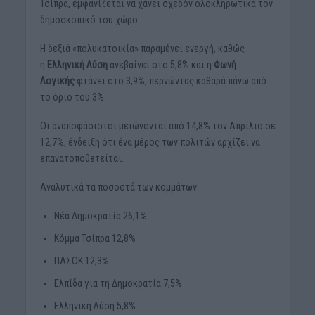
Τσίπρα, εμφανίζεται να χάνει σχεδόν ολοκληρωτικά τον
δημοσκοπικό του χώρο.
Η δεξιά «πολυκατοικία» παραμένει ενεργή, καθώς
η
Ελληνική Λύση
ανεβαίνει στο 5,8% και η
Φωνή
Λογικής
φτάνει στο 3,9%, περνώντας καθαρά πάνω από
το όριο του 3%.
Οι αναποφάσιστοι μειώνονται από 14,8% τον Απρίλιο σε
12,7%, ένδειξη ότι ένα μέρος των πολιτών αρχίζει να
επανατοποθετείται.
Αναλυτικά τα ποσοστά των κομμάτων:
Νέα Δημοκρατία 26,1%
Κόμμα Τσίπρα 12,8%
ΠΑΣΟΚ 12,3%
Ελπίδα για τη Δημοκρατία 7,5%
Ελληνική Λύση 5,8%