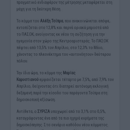
πραγματικό ενδιαφέρον της μέτρησης μεταφέρεται στη
μάχη για τη δεύτερη θέση.
Το κόμμα του
Αλέξη Τσίπρα
, που ανακοινώνεται απόψε,
εντοπίζεται στο 12,8% και περνά οριακά μπροστά από
το ΠΑΣΟΚ, ανοίγοντας εκ νέου τη συζήτηση για την
ηγεμονία στον χώρο της Κεντροαριστεράς. Το ΠΑΣΟΚ
πέφτει από 13,5% τον Απρίλιο, στο 12,3% το Μάιο,
χάνοντας το πλεονέκτημα του «αυτονόητου» δεύτερου
πόλου.
Την ίδια ώρα, το κόμμα της
Μαρίας
Καρυστιανού
εμφανίζεται τέταρτο με 7,5%, από 7,9% τον
Απρίλιο, δείχνοντας ότι διατηρεί αυτόνομη εκλογική
δεξαμενή παρά την είσοδο του παράγοντα Τσίπρα στη
δημοσκοπική εξίσωση.
Αντίθετα, ο
ΣΥΡΙΖΑ
υποχωρεί από το 3,1% στο 0,5%,
καταγράφοντας ένα από τα πιο ηχηρά ευρήματα της
δημοσκόπησης. Στο σενάριο καθόδου νέου κόμματος