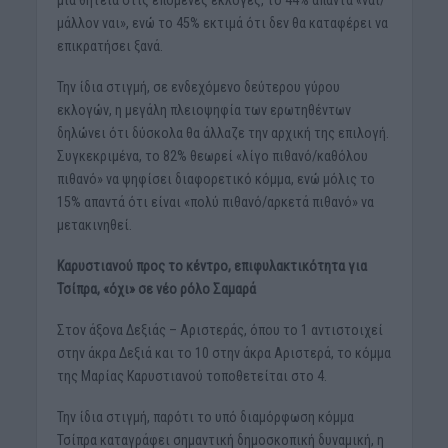
μία θητεία στις επόμενες εκλογές, το 44% απαντά «ναι/
μάλλον ναι», ενώ το 45% εκτιμά ότι δεν θα καταφέρει να
επικρατήσει ξανά.
Την ίδια στιγμή, σε ενδεχόμενο δεύτερου γύρου
εκλογών, η μεγάλη πλειοψηφία των ερωτηθέντων
δηλώνει ότι δύσκολα θα άλλαζε την αρχική της επιλογή.
Συγκεκριμένα, το 82% θεωρεί «λίγο πιθανό/καθόλου
πιθανό» να ψηφίσει διαφορετικό κόμμα, ενώ μόλις το
15% απαντά ότι είναι «πολύ πιθανό/αρκετά πιθανό» να
μετακινηθεί.
Καρυστιανού προς το κέντρο, επιφυλακτικότητα για
Τσίπρα, «όχι» σε νέο ρόλο Σαμαρά
Στον άξονα Δεξιάς – Αριστεράς, όπου το 1 αντιστοιχεί
στην άκρα Δεξιά και το 10 στην άκρα Αριστερά, το κόμμα
της Μαρίας Καρυστιανού τοποθετείται στο 4.
Την ίδια στιγμή, παρότι το υπό διαμόρφωση κόμμα
Τσίπρα καταγράφει σημαντική δημοσκοπική δυναμική, η