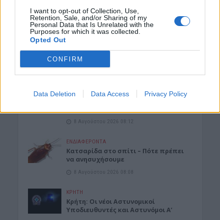
I want to opt-out of Collection, Use,
8 Αυγούστου 2026 08:17
Retention, Sale, and/or Sharing of my
Personal Data that Is Unrelated with the
Purposes for which it was collected.
ΜΑΤΙΕΣ ΣΤΟ ΠΑΡΕΛΘΟΝ
Opted Out
Μπλεκ: O ήρωας που έδερνε τους
Άγγλους και φορούσε γούνινο καπέλο
και γιλέκο χειμώνα καλοκαίρι!
CONFIRM
8 Αυγούστου 2026 08:14
ΚΡΗΤΗ
Data Deletion
Data Access
Privacy Policy
Κρήτη: O καιρός του Σαββάτου 8
Αυγούστου
8 Αυγούστου 2026 08:12
ΕΝΔΙΑΦΕΡΟΝΤΑ
Κατσαρίδα στο σπίτι – Πότε πρέπει
να ανησυχήσουμε
8 Αυγούστου 2026 08:08
ΚΡΗΤΗ
Κρήτη: Οι νέοι Αστυνομικοί
Υποδιευθυντές και Αστυνόμοι Α’