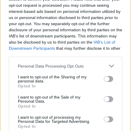
στο Λαφονήσι
opt-out request is processed you may continue seeing
8 Αυγούστου 2026 11:42
interest-based ads based on personal information utilized by
us or personal information disclosed to third parties prior to
ΔΙΆΦΟΡΑ
your opt-out. You may separately opt-out of the further
Κίσαμος: «Η πρώτη μας νύχτα» – Μια
disclosure of your personal information by third parties on the
ξεχωριστή μουσικοθεατρική
παράσταση
IAB’s list of downstream participants. This information may
also be disclosed by us to third parties on the
IAB’s List of
8 Αυγούστου 2026 08:30
Downstream Participants
that may further disclose it to other
third parties.
ΓΕΎΣΗ - ΨΥΧΑΓΩΓΊΑ
•
ΔΉΜΟΣ ΚΙΣΆΜΟΥ
Kίσαμος: Κρητική βραδιά με τον Νίκο
Ζωιδάκη στα Τοπόλια
Personal Data Processing Opt Outs
8 Αυγούστου 2026 08:25
I want to opt-out of the Sharing of my
personal data.
ΕΚΚΛΗΣΙΑ
•
ΝΟΜΌΣ ΧΑΝΊΩΝ
Opted In
Δεκαπενταύγουστος στην Ιερά Μονή
Γωνιάς
I want to opt-out of the Sale of my
Personal Data.
8 Αυγούστου 2026 08:20
Opted In
ΓΕΎΣΗ - ΨΥΧΑΓΩΓΊΑ
I want to opt-out of processing my
Τα νηστίσιμα του
Personal Data for Targeted Advertising.
Δεκαπενταύγουστου: Συνταγές με
Opted In
γεύση καλοκαιριού