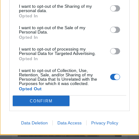
ΑΑΔΕ: Ποιοι θεωρούνται «ενεργοί
I want to opt-out of the Sharing of my
αγρότες» – Τι θα κρίνει τις αγροτικές
personal data.
ενισχύσεις
Opted In
8 Αυγούστου 2026 16:27
I want to opt-out of the Sale of my
Personal Data.
ΝΟΜΌΣ ΧΑΝΊΩΝ
•
ΠΑΙΔΕΙΑ - ΕΚΠΑΙΔΕΥΣΗ
Opted In
Χανιά: Νέες ειδικότητες στη Σχολή
Ανώτερης Επαγγελματικής
I want to opt-out of processing my
Κατάρτισης – Οι ειδικότητες
Personal Data for Targeted Advertising.
Opted In
8 Αυγούστου 2026 16:19
I want to opt-out of Collection, Use,
Δημοφιλή αυτή την εβδομάδα
Retention, Sale, and/or Sharing of my
Personal Data that Is Unrelated with the
Purposes for which it was collected.
Opted Out
CONFIRM
Data Deletion
Data Access
Privacy Policy