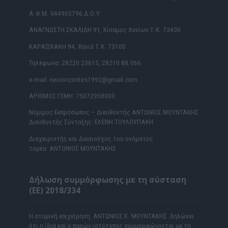
Α.Φ.Μ. 044965796 Δ.Ο.Υ.
ΑΝΑΓΝΩΣΤΗ ΣΚΑΛΙΔΗ 91, Κίσαμος Χανίων Τ.Κ. 73400
ΚΑΡΑΪΣΚΑΚΗ 94, Χανιά Τ.Κ. 73100
Τηλέφωνα: 28220 23615, 28210 88.066
e-mail: neoiorizontes1992@gmail.com
ΑΡΙΘΜΟΣ ΓΕΜΗ: 75072958000
Νόμιμος Εκπρόσωπος – Διευθυντής ΑΝΤΩΝΙΟΣ ΜΟΥΝΤΑΚΗΣ
Διευθυντής Σύνταξης: ΕΛΕΝΗ ΤΟΥΛΟΥΠΑΚΗ
Διαχειριστής και Δικαιούχος του ονόματος
τομέα: ΑΝΤΩΝΙΟΣ ΜΟΥΝΤΑΚΗΣ
Δήλωση συμμόρφωσης με τη σύσταση
(ΕΕ) 2018/334
Η ατομική επιχείρηση ΑΝΤΩΝΙΟΣ Κ. ΜΟΥΝΤΑΚΗΣ δηλώνει
ότι η ίδια και ο παρών ιστότοπος συμμορφώνονται με τη