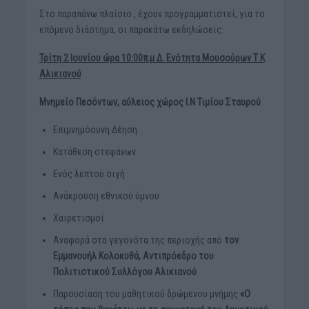
Στο παραπάνω πλαίσιο , έχουν προγραμματιστεί, για το
επόμενο διάστημα, οι παρακάτω εκδηλώσεις:
Τρίτη 2 Ιουνίου ώρα 10:00π.μ Δ. Ενότητα Μουσούρων Τ.Κ
Αλικιανού
Μνημείο Πεσόντων, αύλειος χώρος Ι.Ν Τιμίου Σταυρού
Επιμνημόσυνη Δέηση
Κατάθεση στεφάνων
Ενός λεπτού σιγή
Ανάκρουση εθνικού ύμνου
Χαιρετισμοί
Αναφορά στα γεγονότα της περιοχής από
τον
Εμμανουήλ Κολοκυθά, Αντιπρόεδρο του
Πολιτιστικού Συλλόγου Αλικιανού
Παρουσίαση του μαθητικού δρώμενου μνήμης
«Ο