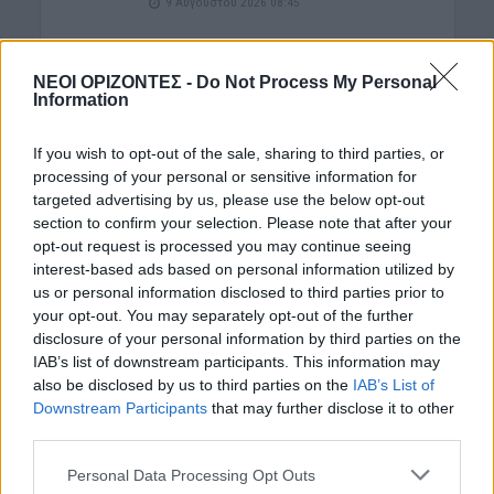
9 Αυγούστου 2026 08:45
ΝΟΜΌΣ ΧΑΝΊΩΝ
•
ΤΟΥΡΙΣΜΟΣ
Τραγωδία στον Κάβρο Χανίων – Νεκρή
ΝΕΟΙ ΟΡΙΖΟΝΤΕΣ -
Do Not Process My Personal
62χρονη τουρίστρια στη θάλασσα
Information
9 Αυγούστου 2026 08:35
If you wish to opt-out of the sale, sharing to third parties, or
ΕΝΔΙΑΦΕΡΟΝΤΑ
processing of your personal or sensitive information for
Τα ζώδια της Κυριακής 9 Αυγούστου
targeted advertising by us, please use the below opt-out
9 Αυγούστου 2026 08:22
section to confirm your selection. Please note that after your
opt-out request is processed you may continue seeing
ΜΑΤΙΕΣ ΣΤΟ ΠΑΡΕΛΘΟΝ
•
ΠΟΛΙΤΙΚΗ
interest-based ads based on personal information utilized by
Έλληνες πρωθυπουργοί που
us or personal information disclosed to third parties prior to
«έφυγαν» πάμφτωχοι
your opt-out. You may separately opt-out of the further
8 Αυγούστου 2026 19:33
disclosure of your personal information by third parties on the
IAB’s list of downstream participants. This information may
ΓΕΎΣΗ - ΨΥΧΑΓΩΓΊΑ
also be disclosed by us to third parties on the
IAB’s List of
Στάκα, η Κρητική κρέμα γάλακτος –
Downstream Participants
that may further disclose it to other
Συνταγές με αυγά και πατάτες
third parties.
8 Αυγούστου 2026 16:30
Personal Data Processing Opt Outs
ΑΓΡΟΤΙΚΑ