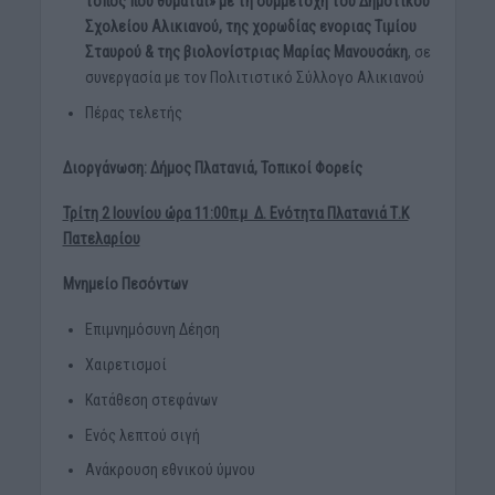
τόπος που θυμάται» με τη συμμετοχή του Δημοτικού
Σχολείου Αλικιανού, της χορωδίας ενοριας Τιμίου
Σταυρού & της βιολονίστριας Μαρίας Μανουσάκη
, σε
συνεργασία με τον Πολιτιστικό Σύλλογο Αλικιανού
Πέρας τελετής
Διοργάνωση: Δήμος Πλατανιά, Τοπικοί Φορείς
Τρίτη 2 Ιουνίου ώρα 11:00π.μ Δ. Ενότητα Πλατανιά Τ.Κ
Πατελαρίου
Μνημείο Πεσόντων
Επιμνημόσυνη Δέηση
Χαιρετισμοί
Κατάθεση στεφάνων
Ενός λεπτού σιγή
Ανάκρουση εθνικού ύμνου