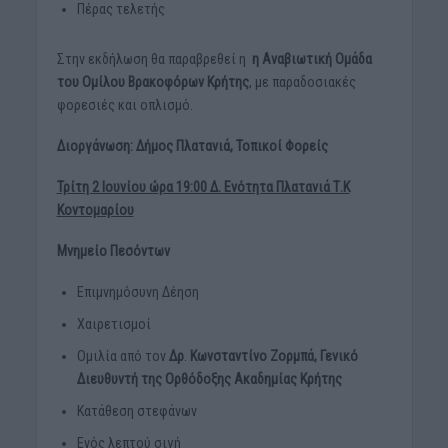
Πέρας τελετής
Στην εκδήλωση θα παραβρεθεί η
η Αναβιωτική Ομάδα
του Ομίλου Βρακοφόρων Κρήτης
, με παραδοσιακές
φορεσιές και οπλισμό.
Διοργάνωση: Δήμος Πλατανιά, Τοπικοί Φορείς
Τρίτη 2 Ιουνίου ώρα 19:00 Δ. Ενότητα Πλατανιά Τ.Κ
Κοντομαρίου
Μνημείο Πεσόντων
Επιμνημόσυνη Δέηση
Χαιρετισμοί
Ομιλία από τον
Δρ
.
Κωνσταντίνο Ζορμπά, Γενικό
Διευθυντή της Ορθόδοξης Ακαδημίας Κρήτης
Κατάθεση στεφάνων
Ενός λεπτού σιγή