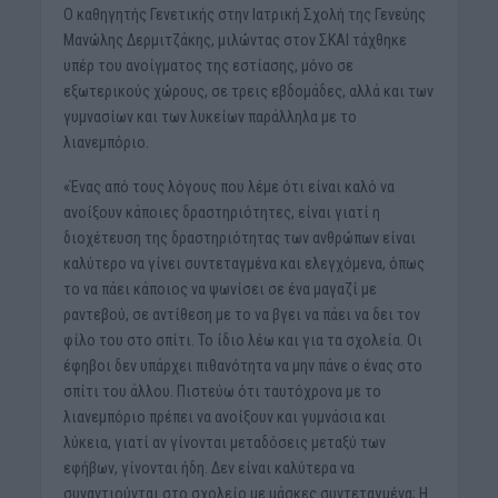
Ο καθηγητής Γενετικής στην Ιατρική Σχολή της Γενεύης
Μανώλης Δερμιτζάκης, μιλώντας στον ΣΚΑΙ τάχθηκε
υπέρ του ανοίγματος της εστίασης, μόνο σε
εξωτερικούς χώρους, σε τρεις εβδομάδες, αλλά και των
γυμνασίων και των λυκείων παράλληλα με το
λιανεμπόριο.
«Ένας από τους λόγους που λέμε ότι είναι καλό να
ανοίξουν κάποιες δραστηριότητες, είναι γιατί η
διοχέτευση της δραστηριότητας των ανθρώπων είναι
καλύτερο να γίνει συντεταγμένα και ελεγχόμενα, όπως
το να πάει κάποιος να ψωνίσει σε ένα μαγαζί με
ραντεβού, σε αντίθεση με το να βγει να πάει να δει τον
φίλο του στο σπίτι. Το ίδιο λέω και για τα σχολεία. Οι
έφηβοι δεν υπάρχει πιθανότητα να μην πάνε ο ένας στο
σπίτι του άλλου. Πιστεύω ότι ταυτόχρονα με το
λιανεμπόριο πρέπει να ανοίξουν και γυμνάσια και
λύκεια, γιατί αν γίνονται μεταδόσεις μεταξύ των
εφήβων, γίνονται ήδη. Δεν είναι καλύτερα να
συναντιούνται στο σχολείο με μάσκες συντεταγμένα; Η