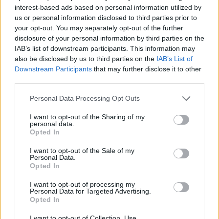
interest-based ads based on personal information utilized by
Μειωμένη σύνταξη στα 62: Ποιοι
κερδίζουν έως 86.000 ευρώ
us or personal information disclosed to third parties prior to
your opt-out. You may separately opt-out of the further
9 Αυγούστου 2026 12:18
disclosure of your personal information by third parties on the
IAB’s list of downstream participants. This information may
ΝΟΜΌΣ ΧΑΝΊΩΝ
Τρόμος στο κέντρο των Χανίων:
also be disclosed by us to third parties on the
IAB’s List of
24χρονος κλείδωσε 17χρονη στο σπίτι
Downstream Participants
that may further disclose it to other
του – Την έσωσαν οι φωνές της!
third parties.
9 Αυγούστου 2026 12:13
Personal Data Processing Opt Outs
Δημοφιλή αυτή την εβδομάδα
I want to opt-out of the Sharing of my
personal data.
Opted In
I want to opt-out of the Sale of my
Personal Data.
Opted In
I want to opt-out of processing my
Personal Data for Targeted Advertising.
Opted In
I want to opt-out of Collection, Use,