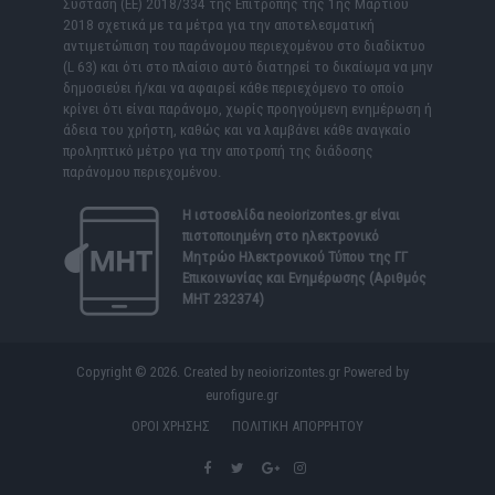
Σύσταση (ΕΕ) 2018/334 της Επιτροπής της 1ης Μαρτίου
2018 σχετικά με τα μέτρα για την αποτελεσματική
αντιμετώπιση του παράνομου περιεχομένου στο διαδίκτυο
(L 63) και ότι στο πλαίσιο αυτό διατηρεί το δικαίωμα να μην
δημοσιεύει ή/και να αφαιρεί κάθε περιεχόμενο το οποίο
κρίνει ότι είναι παράνομο, χωρίς προηγούμενη ενημέρωση ή
άδεια του χρήστη, καθώς και να λαμβάνει κάθε αναγκαίο
προληπτικό μέτρο για την αποτροπή της διάδοσης
παράνομου περιεχομένου.
Η ιστοσελίδα
neoiorizontes.gr
είναι
πιστοποιημένη στο ηλεκτρονικό
Μητρώο Ηλεκτρονικού Τύπου της ΓΓ
Επικοινωνίας και Ενημέρωσης (Αριθμός
ΜΗΤ 232374)
Copyright © 2026. Created by neoiorizontes.gr Powered by
eurofigure.gr
ΟΡΟΙ ΧΡΗΣΗΣ
ΠΟΛΙΤΙΚΗ ΑΠΟΡΡΗΤΟΥ