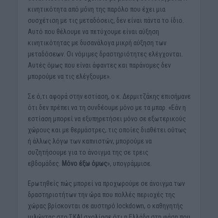
κινητικότητα από μόνη της παρόλο που έχει μια
συσχέτιση με τις μεταδόσεις, δεν είναι πάντα το ίδιο.
Αυτό που θέλουμε να πετύχουμε είναι αύξηση
κινητικότητας με δυσανάλογα μικρή αύξηση των
μεταδόσεων. Οι νόμιμες δραστηριότητες ελέγχονται.
Αυτές όμως που είναι άφαντες και παράνομες δεν
μπορούμε να τις ελέγξουμε».
Σε ό,τι αφορά στην εστίαση, ο κ. Δερμιτζάκης επισήμανε
ότι δεν πρέπει να τη συνδέουμε μόνο με τα μπαρ. «Εάν η
εστίαση μπορεί να εξυπηρετήσει μόνο σε εξωτερικούς
χώρους και με θερμάστρες, τις οποίες διαθέτει ούτως
ή άλλως λόγω των καπνιστών, μπορούμε να
συζητήσουμε για το άνοιγμα της σε τρεις
εβδομάδες.
Μόνο έξω όμως
», υπογράμμισε.
Ερωτηθείς πώς μπορεί να προχωρούμε σε άνοιγμα των
δραστηριοτήτων την ώρα που πολλές περιοχές της
χώρας βρίσκονται σε αυστηρό lockdown, ο καθηγητής
μιλώντας στο ΣΚΑΙ σχολίασε ότι η Ελλάδα στη φάση που