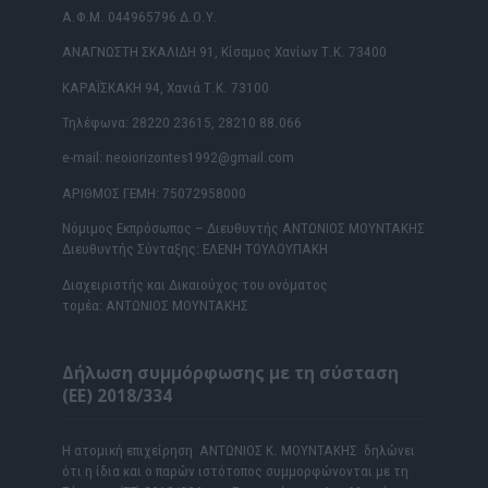
Α.Φ.Μ. 044965796 Δ.Ο.Υ.
ΑΝΑΓΝΩΣΤΗ ΣΚΑΛΙΔΗ 91, Κίσαμος Χανίων Τ.Κ. 73400
ΚΑΡΑΪΣΚΑΚΗ 94, Χανιά Τ.Κ. 73100
Τηλέφωνα: 28220 23615, 28210 88.066
e-mail: neoiorizontes1992@gmail.com
ΑΡΙΘΜΟΣ ΓΕΜΗ: 75072958000
Νόμιμος Εκπρόσωπος – Διευθυντής ΑΝΤΩΝΙΟΣ ΜΟΥΝΤΑΚΗΣ
Διευθυντής Σύνταξης: ΕΛΕΝΗ ΤΟΥΛΟΥΠΑΚΗ
Διαχειριστής και Δικαιούχος του ονόματος
τομέα: ΑΝΤΩΝΙΟΣ ΜΟΥΝΤΑΚΗΣ
Δήλωση συμμόρφωσης με τη σύσταση
(ΕΕ) 2018/334
Η ατομική επιχείρηση ΑΝΤΩΝΙΟΣ Κ. ΜΟΥΝΤΑΚΗΣ δηλώνει
ότι η ίδια και ο παρών ιστότοπος συμμορφώνονται με τη