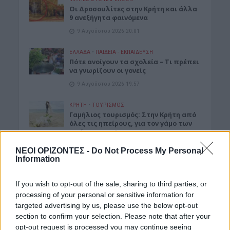
Οι Δροσουλίτες στην Κρήτη και άλλα
9 ανεξήγητα φαινόμενα
9 Αυγούστου 2026 20:01
ΕΛΛΑΔΑ
•
ΠΑΙΔΕΙΑ - ΕΚΠΑΙΔΕΥΣΗ
Πότε ανοίγουν τα σχολεία – Τι πρέπει
να γνωρίζουν οι γονείς
9 Αυγούστου 2026 19:57
ΚΡΗΤΗ
•
ΤΟΥΡΙΣΜΟΣ
Γαμήλιος τουρισμός: Στην Κρήτη από
όλες τις ηπείρους, για τον γάμο των
ονείρων τους!
9 Αυγούστου 2026 19:55
ΝΕΟΙ ΟΡΙΖΟΝΤΕΣ -
Do Not Process My Personal
Information
ΚΡΗΤΗ
•
ΝΕΟΙ ΟΡΙΖΟΝΤΕΣ
•
ΤΟΥΡΙΣΜΟΣ
Κρήτη: Στο «κόκκινο» η τουριστική
If you wish to opt-out of the sale, sharing to third parties, or
κίνηση – 100% πληρότητα στα πλοία
και αυξημένες αεροπορικές αφίξεις
processing of your personal or sensitive information for
targeted advertising by us, please use the below opt-out
9 Αυγούστου 2026 12:27
section to confirm your selection. Please note that after your
opt-out request is processed you may continue seeing
ΕΛΛΑΔΑ
•
ΟΙΚΟΝΟΜΙΑ