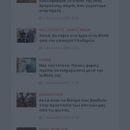
Κυκλοφόρησε το trailer της νέας
δραματικής σειράς που γυρίστηκε
στην Κρήτη
6 Αυγούστου 2026 18:35
ΝΕΟΙ ΟΡΙΖΟΝΤΕΣ
•
ΝΟΜΌΣ ΧΑΝΊΩΝ
Χανιά: Αυτοψία στα έργα στον ΒΟΑΚ
από τον υπουργό Υποδομών
6 Αυγούστου 2026 17:25
ΕΛΛΑΔΑ
Νέα ταυτότητα: Ποιους φορείς
πρέπει να ενημερώσετε μετά την
εκδόσή της
6 Αυγούστου 2026 17:20
ΕΝΔΙΑΦΕΡΟΝΤΑ
Αυτά είναι τα δέντρα που βοηθούν
στην προστασία των σπιτιών μας
από τις φωτιές
6 Αυγούστου 2026 17:16
ΓΕΎΣΗ - ΨΥΧΑΓΩΓΊΑ