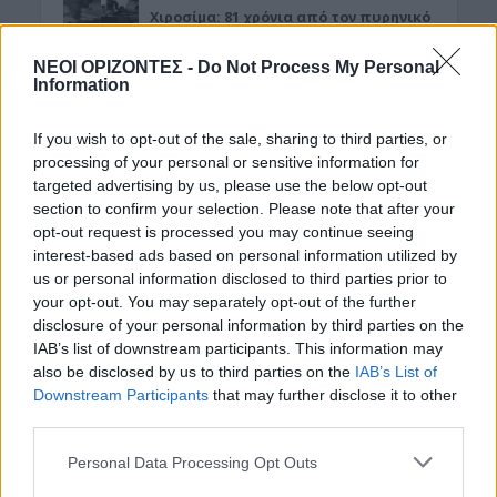
Χιροσίμα: 81 χρόνια από τον πυρηνικό
όλεθρο που άλλαξε την
ανθρωπότητα
ΝΕΟΙ ΟΡΙΖΟΝΤΕΣ -
Do Not Process My Personal
Information
6 Αυγούστου 2026 09:42
ΕΝΔΙΑΦΕΡΟΝΤΑ
If you wish to opt-out of the sale, sharing to third parties, or
Tα ζώδια της Πέμπτης 6 Αυγούστου
processing of your personal or sensitive information for
6 Αυγούστου 2026 08:06
targeted advertising by us, please use the below opt-out
section to confirm your selection. Please note that after your
Δημοφιλή αυτή την εβδομάδα
opt-out request is processed you may continue seeing
interest-based ads based on personal information utilized by
us or personal information disclosed to third parties prior to
your opt-out. You may separately opt-out of the further
disclosure of your personal information by third parties on the
IAB’s list of downstream participants. This information may
also be disclosed by us to third parties on the
IAB’s List of
Downstream Participants
that may further disclose it to other
third parties.
Personal Data Processing Opt Outs