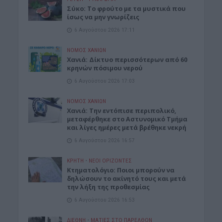
Σύκο: Το φρούτο με τα μυστικά που
ίσως να μην γνωρίζεις
6 Αυγούστου 2026 17:11
ΝΟΜΌΣ ΧΑΝΊΩΝ
Xανιά: Δίκτυο περισσότερων από 60
κρηνών πόσιμου νερού
6 Αυγούστου 2026 17:03
ΝΟΜΌΣ ΧΑΝΊΩΝ
Χανιά: Την εντόπισε περιπολικό,
μεταφέρθηκε στο Αστυνομικό Τμήμα
και λίγες ημέρες μετά βρέθηκε νεκρή
6 Αυγούστου 2026 16:57
ΚΡΗΤΗ
•
ΝΕΟΙ ΟΡΙΖΟΝΤΕΣ
Κτηματολόγιο: Ποιοι μπορούν να
δηλώσουν το ακίνητό τους και μετά
την λήξη της προθεσμίας
6 Αυγούστου 2026 16:53
ΔΙΕΘΝΗ
•
ΜΑΤΙΕΣ ΣΤΟ ΠΑΡΕΛΘΟΝ