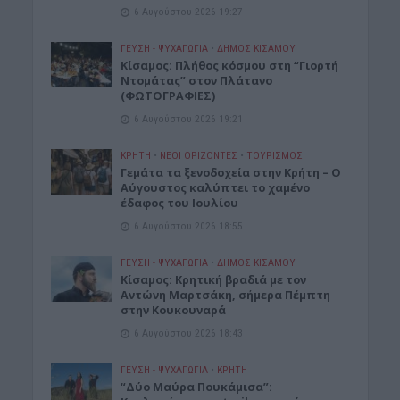
6 Αυγούστου 2026 19:27
ΓΕΎΣΗ - ΨΥΧΑΓΩΓΊΑ
•
ΔΉΜΟΣ ΚΙΣΆΜΟΥ
Κίσαμος: Πλήθος κόσμου στη “Γιορτή
Ντομάτας” στον Πλάτανο
(ΦΩΤΟΓΡΑΦΙΕΣ)
6 Αυγούστου 2026 19:21
ΚΡΗΤΗ
•
ΝΕΟΙ ΟΡΙΖΟΝΤΕΣ
•
ΤΟΥΡΙΣΜΟΣ
Γεμάτα τα ξενοδοχεία στην Κρήτη – Ο
Αύγουστος καλύπτει το χαμένο
έδαφος του Ιουλίου
6 Αυγούστου 2026 18:55
ΓΕΎΣΗ - ΨΥΧΑΓΩΓΊΑ
•
ΔΉΜΟΣ ΚΙΣΆΜΟΥ
Kίσαμος: Κρητική βραδιά με τον
Αντώνη Μαρτσάκη, σήμερα Πέμπτη
στην Κουκουναρά
6 Αυγούστου 2026 18:43
ΓΕΎΣΗ - ΨΥΧΑΓΩΓΊΑ
•
ΚΡΗΤΗ
“Δύο Μαύρα Πουκάμισα”: