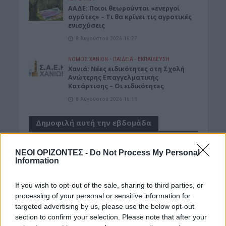
ΑΑΔΕ: Ποιοι θεωρούνται «ενεργοί
αγρότες» – Τι θα κρίνει τις αγροτικές
ενισχύσεις
8 Αυγούστου 2026 16:27
ΝΟΜΌΣ ΧΑΝΊΩΝ
•
ΠΑΙΔΕΙΑ - ΕΚΠΑΙΔΕΥΣΗ
Χανιά: Νέες ειδικότητες στη Σχολή
Ανώτερης Επαγγελματικής
Κατάρτισης – Οι ειδικότητες
8 Αυγούστου 2026 16:19
Δημοφιλή αυτή την εβδομάδα
ΝΕΟΙ ΟΡΙΖΟΝΤΕΣ -
Do Not Process My Personal
Information
If you wish to opt-out of the sale, sharing to third parties, or
processing of your personal or sensitive information for
targeted advertising by us, please use the below opt-out
section to confirm your selection. Please note that after your