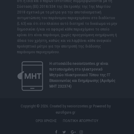
ότι η ίδια και ο παρών ιστότοπος συμμορφώνονται με τη
Σύσταση (ΕΕ) 2018/334 της Επιτροπής της 1ης Μαρτίου
2018 σχετικά με τα μέτρα για την αποτελεσματική
αντιμετώπιση του παράνομου περιεχομένου στο διαδίκτυο
(L 63) και ότι στο πλαίσιο αυτό διατηρεί το δικαίωμα να μην
δημοσιεύει ή/και να αφαιρεί κάθε περιεχόμενο το οποίο
κρίνει ότι είναι παράνομο, χωρίς προηγούμενη ενημέρωση ή
άδεια του χρήστη, καθώς και να λαμβάνει κάθε αναγκαίο
προληπτικό μέτρο για την αποτροπή της διάδοσης
παράνομου περιεχομένου.
Η ιστοσελίδα
neoiorizontes.gr
είναι
πιστοποιημένη στο ηλεκτρονικό
Μητρώο Ηλεκτρονικού Τύπου της ΓΓ
Επικοινωνίας και Ενημέρωσης (Αριθμός
ΜΗΤ 232374)
Copyright © 2026. Created by neoiorizontes.gr Powered by
eurofigure.gr
ΟΡΟΙ ΧΡΗΣΗΣ
ΠΟΛΙΤΙΚΗ ΑΠΟΡΡΗΤΟΥ