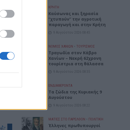
ΚΡΗΤΗ
Καύσωνας και ξηρασία
“χτυπούν” την αγροτική
παραγωγή και στην Κρήτη
9 Αυγούστου 2026 08:45
ΝΟΜΌΣ ΧΑΝΊΩΝ
•
ΤΟΥΡΙΣΜΟΣ
Τραγωδία στον Κάβρο
Χανίων – Νεκρή 62χρονη
τουρίστρια στη θάλασσα
9 Αυγούστου 2026 08:35
ΕΝΔΙΑΦΕΡΟΝΤΑ
Τα ζώδια της Κυριακής 9
Αυγούστου
9 Αυγούστου 2026 08:22
ΜΑΤΙΕΣ ΣΤΟ ΠΑΡΕΛΘΟΝ
•
ΠΟΛΙΤΙΚΗ
Έλληνες πρωθυπουργοί