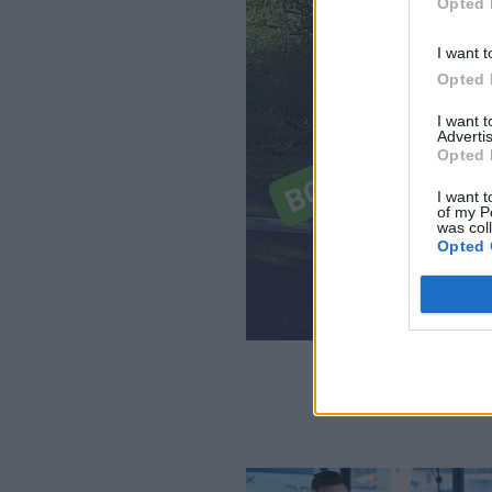
Opted 
I want t
Opted 
I want 
Advertis
Opted 
I want t
of my P
was col
Opted 