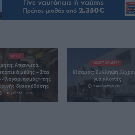
ΚΡΗΤΗ
ΔΉΜΟΣ ΚΙΣΆΜΟΥ
Κρήτη: Απανωτά
στατικά μέθης – Στο
Κίσαμος: Σύλληψη 32χρο
ο «λογαριασμός» της
για κλοπές
ερινής διασκέδασης
9 Αυγούστου 2026
9 Αυγούστου 2026