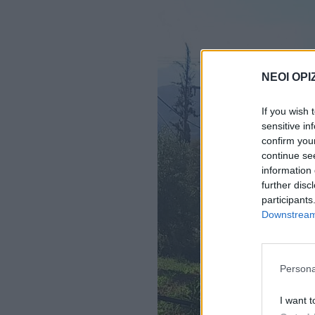
ΝΕΟΙ ΟΡΙ
If you wish 
sensitive in
confirm you
continue se
information 
further disc
participants
Downstream 
Persona
I want t