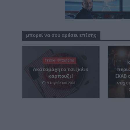
μπορεί να σου αρέσει επίσης
ΓΕΎΣΗ - ΨΥΧΑΓΩΓΊΑ
Ακαταμάχητο τσιζκέικ
περι
καρπουζι!
ΕΚΑΒ 
νυχτ
9 Αυγούστου 2026