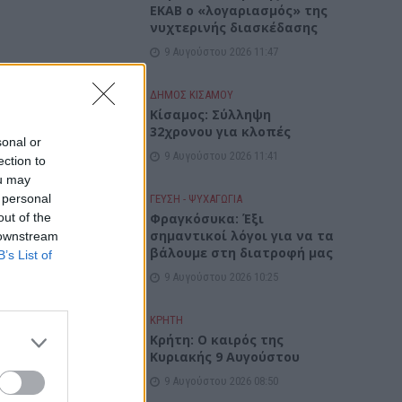
ΕΚΑΒ ο «λογαριασμός» της
νυχτερινής διασκέδασης
9 Αυγούστου 2026 11:47
ΔΉΜΟΣ ΚΙΣΆΜΟΥ
Κίσαμος: Σύλληψη
32χρονου για κλοπές
sonal or
9 Αυγούστου 2026 11:41
ection to
ou may
 personal
ΓΕΎΣΗ - ΨΥΧΑΓΩΓΊΑ
out of the
Φραγκόσυκα: Έξι
σημαντικοί λόγοι για να τα
 downstream
βάλουμε στη διατροφή μας
B’s List of
9 Αυγούστου 2026 10:25
ΚΡΗΤΗ
Κρήτη: Ο καιρός της
Κυριακής 9 Αυγούστου
9 Αυγούστου 2026 08:50