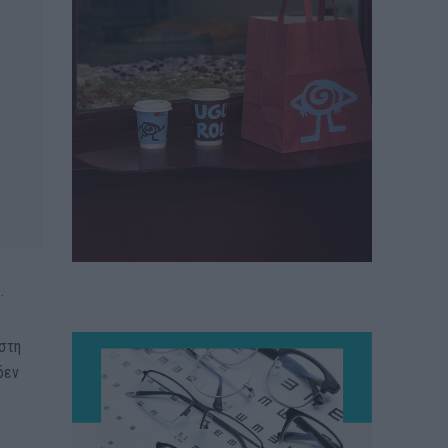
.
 στη
δεν