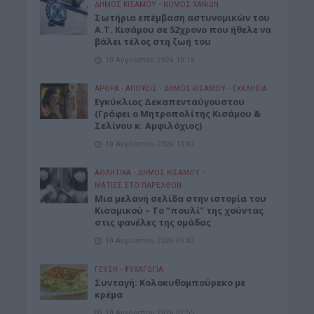
ΔΉΜΟΣ ΚΙΣΆΜΟΥ
•
ΝΟΜΌΣ ΧΑΝΊΩΝ
Σωτήρια επέμβαση αστυνομικών του
Α.Τ. Κισάμου σε 52χρονο που ήθελε να
βάλει τέλος στη ζωή του
10 Αυγούστου 2026 10:18
ΑΡΘΡΑ - ΑΠΟΨΕΙΣ
•
ΔΉΜΟΣ ΚΙΣΆΜΟΥ
•
ΕΚΚΛΗΣΙΑ
Εγκύκλιος Δεκαπενταύγουστου
(Γράφει ο Μητροπολίτης Κισάμου &
Σελίνου κ. Αμφιλόχιος)
10 Αυγούστου 2026 10:07
ΑΘΛΗΤΙΚΑ
•
ΔΉΜΟΣ ΚΙΣΆΜΟΥ
•
ΜΑΤΙΕΣ ΣΤΟ ΠΑΡΕΛΘΟΝ
Μια μελανή σελίδα στην ιστορία του
Κισαμικού – Το “πουλί” της χούντας
στις φανέλες της ομάδας
10 Αυγούστου 2026 09:03
ΓΕΎΣΗ - ΨΥΧΑΓΩΓΊΑ
Συνταγή: Κολοκυθομπούρεκο με
κρέμα
10 Αυγούστου 2026 07:55