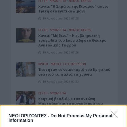
ΓΕΎΣΗ - ΨΥΧΑΓΩΓΊΑ
•
ΝΟΜΌΣ ΧΑΝΊΩΝ
Χανιά: “Η Στράτα της Κισάμου” αύριο
Τρίτη στο ενετικό λιμάνι
10 Αυγούστου 2026 07:28
ΓΕΎΣΗ - ΨΥΧΑΓΩΓΊΑ
•
ΝΟΜΌΣ ΧΑΝΊΩΝ
Χανιά: “Μήδεια” – Η εμβληματική
τραγωδία του Ευριπίδη στο Θέατρο
Ανατολικής Τάφρου
10 Αυγούστου 2026 07:26
ΚΡΗΤΗ
•
ΜΑΤΙΕΣ ΣΤΟ ΠΑΡΕΛΘΟΝ
Έτσι ήταν το νοικοκυριό του Κρητικού
σπιτιού τα παλιά τα χρόνια
10 Αυγούστου 2026 07:22
ΓΕΎΣΗ - ΨΥΧΑΓΩΓΊΑ
Kρητική βραδιά με τον Αντώνη
Μαρτσάκη και το συγκρότημά του
στον Ραβδούχα
ΝΕΟΙ ΟΡΙΖΟΝΤΕΣ -
Do Not Process My Personal
10 Αυγούστου 2026 07:18
Information