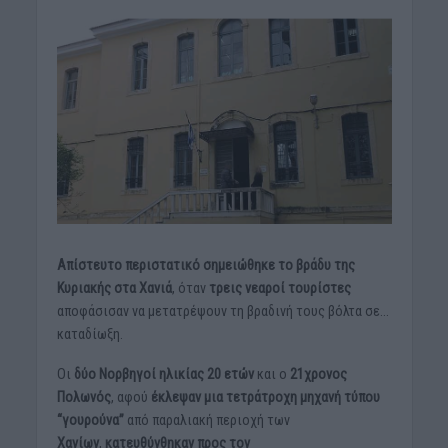
Απίστευτο περιστατικό σημειώθηκε το βράδυ της
Κυριακής στα Χανιά
, όταν
τρεις νεαροί τουρίστες
αποφάσισαν να μετατρέψουν τη βραδινή τους βόλτα σε…
καταδίωξη.
Οι
δύο Νορβηγοί ηλικίας 20 ετών
και ο
21χρονος
Πολωνός
, αφού
έκλεψαν μια τετράτροχη μηχανή τύπου
“γουρούνα”
από παραλιακή περιοχή των
Χανίων
,
κατευθύνθηκαν προς τον