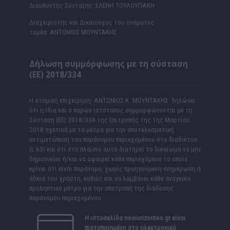
Διευθυντής Σύνταξης: ΕΛΕΝΗ ΤΟΥΛΟΥΠΑΚΗ
Διαχειριστής και Δικαιούχος του ονόματος
τομέα: ΑΝΤΩΝΙΟΣ ΜΟΥΝΤΑΚΗΣ
Δήλωση συμμόρφωσης με τη σύσταση
(ΕΕ) 2018/334
Η ατομική επιχείρηση ΑΝΤΩΝΙΟΣ Κ. ΜΟΥΝΤΑΚΗΣ δηλώνει
ότι η ίδια και ο παρών ιστότοπος συμμορφώνονται με τη
Σύσταση (ΕΕ) 2018/334 της Επιτροπής της 1ης Μαρτίου
2018 σχετικά με τα μέτρα για την αποτελεσματική
αντιμετώπιση του παράνομου περιεχομένου στο διαδίκτυο
(L 63) και ότι στο πλαίσιο αυτό διατηρεί το δικαίωμα να μην
δημοσιεύει ή/και να αφαιρεί κάθε περιεχόμενο το οποίο
κρίνει ότι είναι παράνομο, χωρίς προηγούμενη ενημέρωση ή
άδεια του χρήστη, καθώς και να λαμβάνει κάθε αναγκαίο
προληπτικό μέτρο για την αποτροπή της διάδοσης
παράνομου περιεχομένου.
Η ιστοσελίδα
neoiorizontes.gr
είναι
πιστοποιημένη στο ηλεκτρονικό