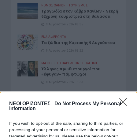
ΝΟΜΌΣ ΧΑΝΊΩΝ
•
ΤΟΥΡΙΣΜΟΣ
Τραγωδία στον Κάβρο Χανίων – Νεκρή
62χρονη τουρίστρια στη θάλασσα
9 Αυγούστου 2026 08:35
ΕΝΔΙΑΦΕΡΟΝΤΑ
Τα ζώδια της Κυριακής 9 Αυγούστου
9 Αυγούστου 2026 08:22
ΜΑΤΙΕΣ ΣΤΟ ΠΑΡΕΛΘΟΝ
•
ΠΟΛΙΤΙΚΗ
Έλληνες πρωθυπουργοί που
«έφυγαν» πάμφτωχοι
8 Αυγούστου 2026 19:33
Δημοφιλή αυτή την εβδομάδα
ΝΕΟΙ ΟΡΙΖΟΝΤΕΣ -
Do Not Process My Personal
Information
If you wish to opt-out of the sale, sharing to third parties, or
processing of your personal or sensitive information for
targeted advertising by us, please use the below opt-out