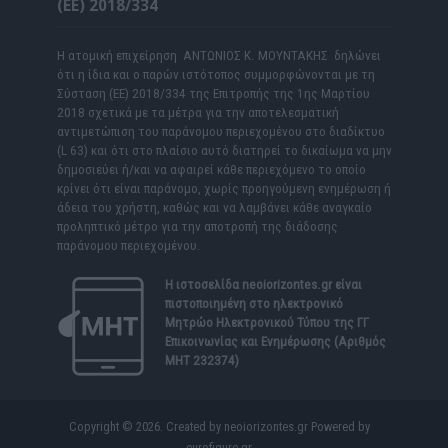
(ΕΕ) 2018/334
Η ατομική επιχείρηση ΑΝΤΩΝΙΟΣ Κ. ΜΟΥΝΤΑΚΗΣ δηλώνει
ότι η ίδια και ο παρών ιστότοπος συμμορφώνονται με τη
Σύσταση (ΕΕ) 2018/334 της Επιτροπής της 1ης Μαρτίου
2018 σχετικά με τα μέτρα για την αποτελεσματική
αντιμετώπιση του παράνομου περιεχομένου στο διαδίκτυο
(L 63) και ότι στο πλαίσιο αυτό διατηρεί το δικαίωμα να μην
δημοσιεύει ή/και να αφαιρεί κάθε περιεχόμενο το οποίο
κρίνει ότι είναι παράνομο, χωρίς προηγούμενη ενημέρωση ή
άδεια του χρήστη, καθώς και να λαμβάνει κάθε αναγκαίο
προληπτικό μέτρο για την αποτροπή της διάδοσης
παράνομου περιεχομένου.
Η ιστοσελίδα
neoiorizontes.gr
είναι
πιστοποιημένη στο ηλεκτρονικό
Μητρώο Ηλεκτρονικού Τύπου της ΓΓ
Επικοινωνίας και Ενημέρωσης (Αριθμός
ΜΗΤ 232374)
Copyright © 2026. Created by neoiorizontes.gr Powered by
eurofigure.gr