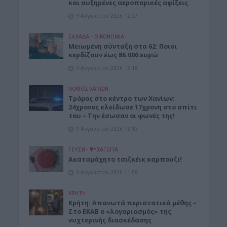
και αυξημένες αεροπορικές αφίξεις
9 Αυγούστου 2026 12:27
ΕΛΛΑΔΑ
•
ΟΙΚΟΝΟΜΙΑ
Μειωμένη σύνταξη στα 62: Ποιοι
κερδίζουν έως 86.000 ευρώ
9 Αυγούστου 2026 12:18
ΝΟΜΌΣ ΧΑΝΊΩΝ
Τρόμος στο κέντρο των Χανίων:
24χρονος κλείδωσε 17χρονη στο σπίτι
του – Την έσωσαν οι φωνές της!
9 Αυγούστου 2026 12:13
ΓΕΎΣΗ - ΨΥΧΑΓΩΓΊΑ
Ακαταμάχητο τσιζκέικ καρπουζι!
9 Αυγούστου 2026 11:58
ΚΡΗΤΗ
Κρήτη: Απανωτά περιστατικά μέθης –
Στο ΕΚΑΒ ο «λογαριασμός» της
νυχτερινής διασκέδασης