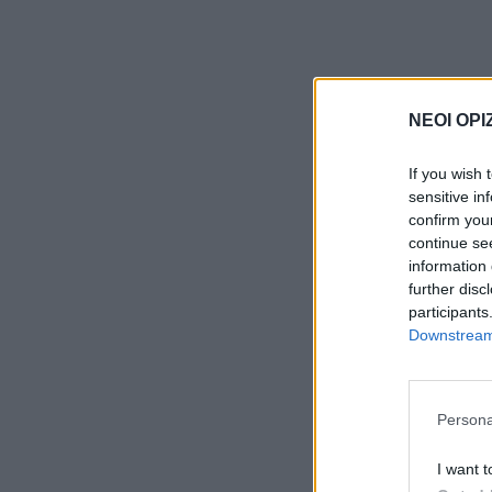
ΝΕΟΙ ΟΡΙ
If you wish 
sensitive in
confirm you
continue se
information 
further disc
participants
Downstream 
Persona
I want t