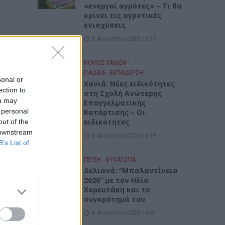
«ενεργοί αγρότες» – Τι θα
κρίνει τις αγροτικές
ενισχύσεις
8 Αυγούστου 2026 16:27
ΝΟΜΌΣ ΧΑΝΊΩΝ
•
ΠΑΙΔΕΙΑ - ΕΚΠΑΙΔΕΥΣΗ
sonal or
Χανιά: Νέες ειδικότητες
ection to
στη Σχολή Ανώτερης
ou may
Επαγγελματικής
 personal
Κατάρτισης – Οι
ειδικότητες
out of the
 downstream
8 Αυγούστου 2026 16:19
B’s List of
ΓΕΎΣΗ - ΨΥΧΑΓΩΓΊΑ
Δελιανά: “Μπαλαντίνεια
2026” με τον Ηλία
Χορευτάκη και το
συγκρότημά του
8 Αυγούστου 2026 14:03