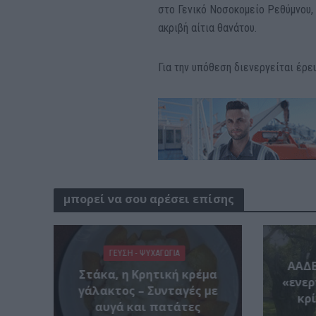
στο Γενικό Νοσοκομείο Ρεθύμνου,
ακριβή αίτια θανάτου.
Για την υπόθεση διενεργείται έρε
μπορεί να σου αρέσει επίσης
ΓΕΎΣΗ - ΨΥΧΑΓΩΓΊΑ
ΑΑΔΕ
Στάκα, η Κρητική κρέμα
«ενερ
γάλακτος – Συνταγές με
κρί
αυγά και πατάτες