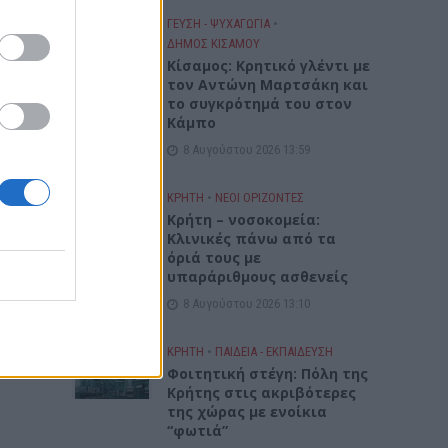
ΓΕΎΣΗ - ΨΥΧΑΓΩΓΊΑ
•
ΔΉΜΟΣ ΚΙΣΆΜΟΥ
Kίσαμος: Κρητικό γλέντι με
τον Αντώνη Μαρτσάκη και
το συγκρότημά του στον
Κάμπο
8 Αυγούστου 2026 13:59
ΚΡΗΤΗ
•
ΝΕΟΙ ΟΡΙΖΟΝΤΕΣ
Κρήτη – νοσοκομεία:
Κλινικές πάνω από τα
όριά τους με
υπαράριθμους ασθενείς
8 Αυγούστου 2026 13:10
ΚΡΗΤΗ
•
ΠΑΙΔΕΙΑ - ΕΚΠΑΙΔΕΥΣΗ
Φοιτητική στέγη: Πόλη της
Κρήτης στις ακριβότερες
της χώρας με ενοίκια
“φωτιά”