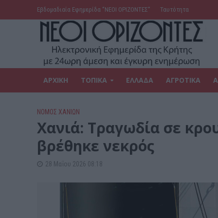
Εβδομαδιαία Εφημερίδα ‘’ΝΕΟΙ ΟΡΙΖΟΝΤΕΣ’’
Ταυτότητα
ΑΡΧΙΚΗ
ΤΟΠΙΚΑ
ΕΛΛΑΔΑ
ΑΓΡΟΤΙΚΑ
Α
ΝΟΜΌΣ ΧΑΝΊΩΝ
Χανιά: Τραγωδία σε κρο
βρέθηκε νεκρός
28 Μαΐου 2026 08:18