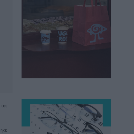
 του
θηκε