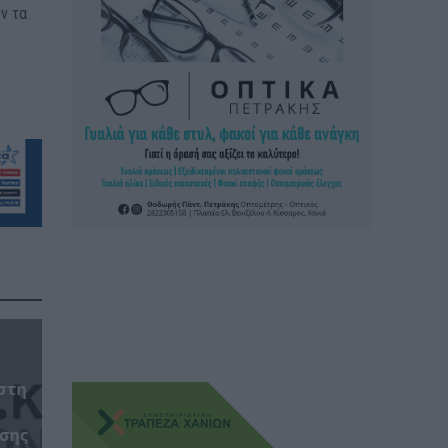
ν τα
 στη
σης