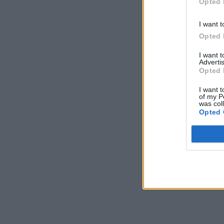
Opted 
I want t
Opted 
I want 
Advertis
Opted 
I want t
of my P
was col
Opted 