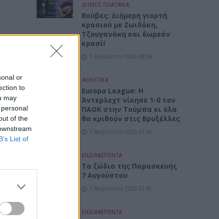
ΔΉΜΟΣ ΠΛΑΤΑΝΙΆ
Βούβες: Διήμερη γιορτή
κρασιού με Ζωιδάκη,
Τζουγανάκη και δωρεάν
κρασί!
7 Αυγούστου 2026 08:08
sonal or
ΑΘΛΗΤΙΚΑ
ection to
Europa League: Η
ou may
Άντερλεχτ νίκησε 1-0 τον
 personal
ΠΑΟΚ στην Τούμπα κι όλα
θα κριθούν στις Βρυξέλλες
out of the
 downstream
7 Αυγούστου 2026 07:46
B’s List of
ΕΝΔΙΑΦΕΡΟΝΤΑ
Tα ζώδια της Παρασκευής
7 Αυγούστου
7 Αυγούστου 2026 07:43
ΕΝΔΙΑΦΕΡΟΝΤΑ