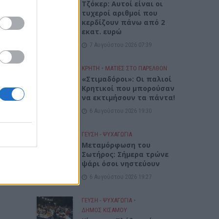
Τζόκερ: Αυτοί είναι οι
τυχεροί αριθμοί που
κερδίζουν πάνω από 2
εκατ. ευρώ
7 Αυγούστου 2026 07:39
ΚΡΗΤΗ
•
ΜΑΤΙΕΣ ΣΤΟ ΠΑΡΕΛΘΟΝ
«Στιμαδόροι»: Οι παλιοί
Κρητικοί που μπορούσαν
να εκτιμήσουν τα πάντα!
6 Αυγούστου 2026 19:30
ΓΕΎΣΗ - ΨΥΧΑΓΩΓΊΑ
Μεταμόρφωση του
Σωτήρος: Σήμερα τρώνε
ψάρι όσοι νηστεύουν
6 Αυγούστου 2026 19:27
ΓΕΎΣΗ - ΨΥΧΑΓΩΓΊΑ
•
ΔΉΜΟΣ ΚΙΣΆΜΟΥ