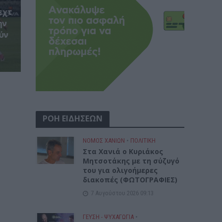
εχτ
ην
ύν
ΡΟΗ ΕΙΔΗΣΕΩΝ
ΝΟΜΌΣ ΧΑΝΊΩΝ
•
ΠΟΛΙΤΙΚΗ
Στα Χανιά ο Κυριάκος
Μητσοτάκης με τη σύζυγό
του για ολιγοήμερες
διακοπές (ΦΩΤΟΓΡΑΦΙΕΣ)
7 Αυγούστου 2026 09:13
ΓΕΎΣΗ - ΨΥΧΑΓΩΓΊΑ
•