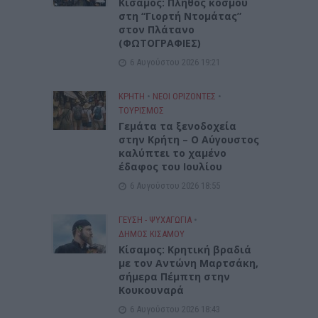
Κίσαμος: Πλήθος κόσμου
στη “Γιορτή Ντομάτας”
στον Πλάτανο
(ΦΩΤΟΓΡΑΦΙΕΣ)
6 Αυγούστου 2026 19:21
ΚΡΗΤΗ
•
ΝΕΟΙ ΟΡΙΖΟΝΤΕΣ
•
ΤΟΥΡΙΣΜΟΣ
Γεμάτα τα ξενοδοχεία
στην Κρήτη – Ο Αύγουστος
καλύπτει το χαμένο
έδαφος του Ιουλίου
6 Αυγούστου 2026 18:55
ΓΕΎΣΗ - ΨΥΧΑΓΩΓΊΑ
•
ΔΉΜΟΣ ΚΙΣΆΜΟΥ
Kίσαμος: Κρητική βραδιά
με τον Αντώνη Μαρτσάκη,
σήμερα Πέμπτη στην
Κουκουναρά
6 Αυγούστου 2026 18:43