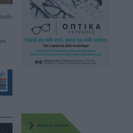
 βράδυ
ησε