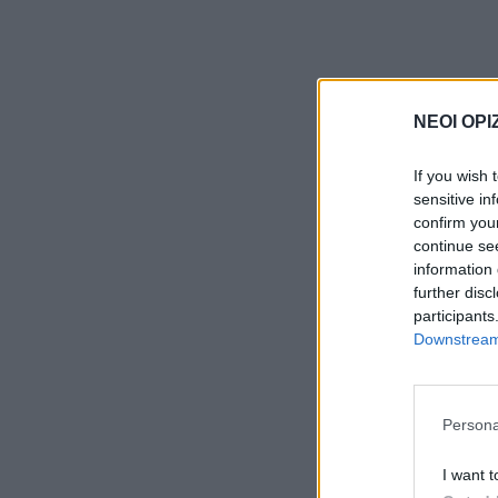
ΝΕΟΙ ΟΡΙ
If you wish 
sensitive in
confirm you
continue se
information 
further disc
participants
Downstream 
Persona
I want t