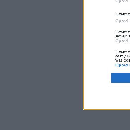
Opted 
I want t
Opted 
I want 
Advertis
Opted 
I want t
of my P
was col
Opted 