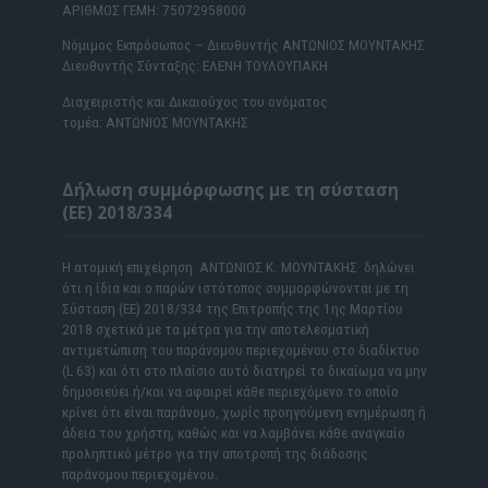
ΑΡΙΘΜΟΣ ΓΕΜΗ: 75072958000
Νόμιμος Εκπρόσωπος – Διευθυντής ΑΝΤΩΝΙΟΣ ΜΟΥΝΤΑΚΗΣ
Διευθυντής Σύνταξης: ΕΛΕΝΗ ΤΟΥΛΟΥΠΑΚΗ
Διαχειριστής και Δικαιούχος του ονόματος
τομέα: ΑΝΤΩΝΙΟΣ ΜΟΥΝΤΑΚΗΣ
Δήλωση συμμόρφωσης με τη σύσταση
(ΕΕ) 2018/334
Η ατομική επιχείρηση ΑΝΤΩΝΙΟΣ Κ. ΜΟΥΝΤΑΚΗΣ δηλώνει
ότι η ίδια και ο παρών ιστότοπος συμμορφώνονται με τη
Σύσταση (ΕΕ) 2018/334 της Επιτροπής της 1ης Μαρτίου
2018 σχετικά με τα μέτρα για την αποτελεσματική
αντιμετώπιση του παράνομου περιεχομένου στο διαδίκτυο
(L 63) και ότι στο πλαίσιο αυτό διατηρεί το δικαίωμα να μην
δημοσιεύει ή/και να αφαιρεί κάθε περιεχόμενο το οποίο
κρίνει ότι είναι παράνομο, χωρίς προηγούμενη ενημέρωση ή
άδεια του χρήστη, καθώς και να λαμβάνει κάθε αναγκαίο
προληπτικό μέτρο για την αποτροπή της διάδοσης
παράνομου περιεχομένου.