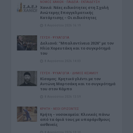
ΝΟΜΌΣ ΧΑΝΊΩΝ
•
ΠΑΙΔΕΙΑ - ΕΚΠΑΙΔΕΥΣΗ
Χανιά: Νέες ειδικότητες στη Σχολή
Ανώτερης Επαγγελματικής
Κατάρτισης – Οι ειδικότητες
8 Αυγούστου 2026 16:19
ΓΕΎΣΗ - ΨΥΧΑΓΩΓΊΑ
Δελιανά: “Μπαλαντίνεια 2026” με τον
Ηλία Χορευτάκη και το συγκρότημά
του
8 Αυγούστου 2026 14:03
ΓΕΎΣΗ - ΨΥΧΑΓΩΓΊΑ
•
ΔΉΜΟΣ ΚΙΣΆΜΟΥ
Kίσαμος: Κρητικό γλέντι με τον
Αντώνη Μαρτσάκη και το συγκρότημά
του στον Κάμπο
8 Αυγούστου 2026 13:59
ΚΡΗΤΗ
•
ΝΕΟΙ ΟΡΙΖΟΝΤΕΣ
Κρήτη – νοσοκομεία: Κλινικές πάνω
από τα όριά τους με υπαράριθμους
ασθενείς
8 Αυγούστου 2026 13:10