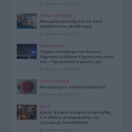
9 Αυγούστου 2026 12:27
ΕΛΛΑΔΑ
•
ΟΙΚΟΝΟΜΙΑ
Μειωμένη σύνταξη στα 62: Ποιοι
κερδίζουν έως 86.000 ευρώ
9 Αυγούστου 2026 12:18
ΝΟΜΌΣ ΧΑΝΊΩΝ
Τρόμος στο κέντρο των Χανίων:
24χρονος κλείδωσε 17χρονη στο σπίτι
του – Την έσωσαν οι φωνές της!
9 Αυγούστου 2026 12:13
ΓΕΎΣΗ - ΨΥΧΑΓΩΓΊΑ
Ακαταμάχητο τσιζκέικ καρπουζι!
9 Αυγούστου 2026 11:58
ΚΡΗΤΗ
Κρήτη: Απανωτά περιστατικά μέθης –
Στο ΕΚΑΒ ο «λογαριασμός» της
νυχτερινής διασκέδασης
9 Αυγούστου 2026 11:47