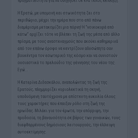
πραγματικότητα για να οδηγήσει σε ένα τέλος έκπληξη.
Η Ερατώ, με υπομονή και στωικότητα ζει στο
περιθώριο, μέχρι την ημέρα που στο από πάνω
διαμέρισμα μετακομίζει μια πόρνη! Η “νοικοκυρά από
κάτω” αρχίζει τότε να βλέπει τη ζωή της μέσα από άλλο
πρίσμα, με τους αναστεναγμούς που ακούει καθημερινά
από τον επάνω όροφο να κεντρίζουν αδυσώπητα σαν
βουκέντρα τον εσωτερικό της κόσμο και να συνιστούν
ουσιαστικά το πρελούδιο της γέννησης του νέου της
Εγώ…
Η Κατερίνα Διδασκάλου, αναπολώντας τη ζωή της
Ερατούς, πλημμυρίζει κυριολεκτικά τη σκηνή,
υποδυόμενη ταυτόχρονα με απίστευτη ευκολία όλους
τους χαρακτήρες που έπαιξαν ρόλο στη ζωή της
ηρωίδας. Μιλάει για τον έρωτα, την απόρριψη, την
προδοσία, τη βαναυσότητα σε βάρος των γυναικών, τους
διεφθαρμένους δημόσιους λειτουργούς, την έλλειψη
αυτοεκτίμησης.