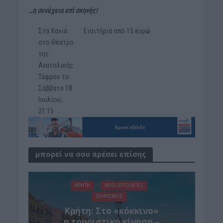
…η συνέχεια επί σκηνής!
Στα Χανιά
Εισιτήρια από 15 ευρώ
στο Θέατρο
της
Ανατολικής
Τάφρου το
Σάββατο 18
Ιουλίου,
21.15
μπορεί να σου αρέσει επίσης
ΚΡΗΤΗ
ΝΕΟΙ ΟΡΙΖΟΝΤΕΣ
ΤΟΥΡΙΣΜΟΣ
Κρήτη: Στο «κόκκινο»
η τουριστική κίνηση –