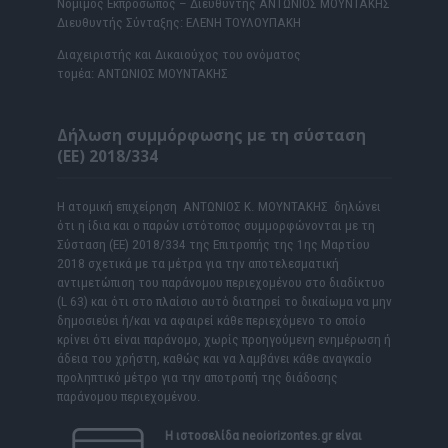
Νόμιμος Εκπρόσωπος – Διευθυντής ΑΝΤΩΝΙΟΣ ΜΟΥΝΤΑΚΗΣ
Διευθυντής Σύνταξης: ΕΛΕΝΗ ΤΟΥΛΟΥΠΑΚΗ
Διαχειριστής και Δικαιούχος του ονόματος
τομέα: ΑΝΤΩΝΙΟΣ ΜΟΥΝΤΑΚΗΣ
Δήλωση συμμόρφωσης με τη σύσταση
(ΕΕ) 2018/334
Η ατομική επιχείρηση ΑΝΤΩΝΙΟΣ Κ. ΜΟΥΝΤΑΚΗΣ δηλώνει
ότι η ίδια και ο παρών ιστότοπος συμμορφώνονται με τη
Σύσταση (ΕΕ) 2018/334 της Επιτροπής της 1ης Μαρτίου
2018 σχετικά με τα μέτρα για την αποτελεσματική
αντιμετώπιση του παράνομου περιεχομένου στο διαδίκτυο
(L 63) και ότι στο πλαίσιο αυτό διατηρεί το δικαίωμα να μην
δημοσιεύει ή/και να αφαιρεί κάθε περιεχόμενο το οποίο
κρίνει ότι είναι παράνομο, χωρίς προηγούμενη ενημέρωση ή
άδεια του χρήστη, καθώς και να λαμβάνει κάθε αναγκαίο
προληπτικό μέτρο για την αποτροπή της διάδοσης
παράνομου περιεχομένου.
Η ιστοσελίδα
neoiorizontes.gr
είναι