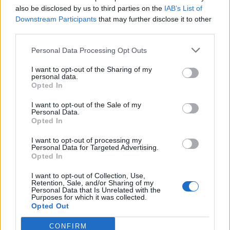
also be disclosed by us to third parties on the
IAB’s List of
από τα όριά τους με υπαράριθμους
ασθενείς
Downstream Participants
that may further disclose it to other
third parties.
8 Αυγούστου 2026 13:10
Personal Data Processing Opt Outs
ΚΡΗΤΗ
•
ΠΑΙΔΕΙΑ - ΕΚΠΑΙΔΕΥΣΗ
Φοιτητική στέγη: Πόλη της Κρήτης
I want to opt-out of the Sharing of my
στις ακριβότερες της χώρας με
personal data.
ενοίκια “φωτιά”
Opted In
8 Αυγούστου 2026 11:53
I want to opt-out of the Sale of my
Personal Data.
ΔΉΜΟΣ ΚΙΣΆΜΟΥ
Opted In
Κίσαμος: Η ανακοίνωση της
Αστυνομίας για τις δύο συλλήψεις
I want to opt-out of processing my
στο Λαφονήσι
Personal Data for Targeted Advertising.
8 Αυγούστου 2026 11:42
Opted In
ΔΙΆΦΟΡΑ
I want to opt-out of Collection, Use,
Retention, Sale, and/or Sharing of my
Κίσαμος: «Η πρώτη μας νύχτα» – Μια
Personal Data that Is Unrelated with the
ξεχωριστή μουσικοθεατρική
Purposes for which it was collected.
παράσταση
Opted Out
8 Αυγούστου 2026 08:30
CONFIRM