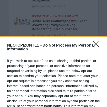
ενισχύσεις
8 Αυγούστου 2026 16:27
ΝΟΜΌΣ ΧΑΝΊΩΝ
•
ΠΑΙΔΕΙΑ - ΕΚΠΑΙΔΕΥΣΗ
Χανιά: Νέες ειδικότητες στη Σχολή
Ανώτερης Επαγγελματικής
Κατάρτισης – Οι ειδικότητες
8 Αυγούστου 2026 16:19
ΝΕΟΙ ΟΡΙΖΟΝΤΕΣ -
Do Not Process My Personal
ΓΕΎΣΗ - ΨΥΧΑΓΩΓΊΑ
Information
Δελιανά: “Μπαλαντίνεια 2026” με τον
Ηλία Χορευτάκη και το συγκρότημά
του
If you wish to opt-out of the sale, sharing to third parties, or
8 Αυγούστου 2026 14:03
processing of your personal or sensitive information for
targeted advertising by us, please use the below opt-out
ΓΕΎΣΗ - ΨΥΧΑΓΩΓΊΑ
•
ΔΉΜΟΣ ΚΙΣΆΜΟΥ
section to confirm your selection. Please note that after your
Kίσαμος: Κρητικό γλέντι με τον
opt-out request is processed you may continue seeing
Αντώνη Μαρτσάκη και το συγκρότημά
interest-based ads based on personal information utilized by
του στον Κάμπο
us or personal information disclosed to third parties prior to
8 Αυγούστου 2026 13:59
your opt-out. You may separately opt-out of the further
disclosure of your personal information by third parties on the
ΚΡΗΤΗ
•
ΝΕΟΙ ΟΡΙΖΟΝΤΕΣ
IAB’s list of downstream participants. This information may
Κρήτη – νοσοκομεία: Κλινικές πάνω