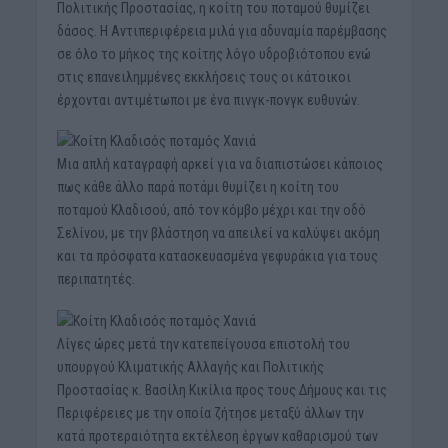
Πολιτικής Προστασίας, η κοίτη του ποταμού θυμίζει
δάσος. Η Αντιπεριφέρεια μιλά για αδυναμία παρέμβασης
σε όλο το μήκος της κοίτης λόγο υδροβιότοπου ενώ
στις επανειλημμένες εκκλήσεις τους οι κάτοικοι
έρχονται αντιμέτωποι με ένα πινγκ-πονγκ ευθυνών.
Μια απλή καταγραφή αρκεί για να διαπιστώσει κάποιος
πως κάθε άλλο παρά ποτάμι θυμίζει η κοίτη του
ποταμού Κλαδισού, από τον κόμβο μέχρι και την οδό
Σελίνου, με την βλάστηση να απειλεί να καλύψει ακόμη
και τα πρόσφατα κατασκευασμένα γεφυράκια για τους
περιπατητές.
Λίγες ώρες μετά την κατεπείγουσα επιστολή του
υπουργού Κλιματικής Αλλαγής και Πολιτικής
Προστασίας κ. Βασίλη Κικίλια προς τους Δήμους και τις
Περιφέρειες με την οποία ζήτησε μεταξύ άλλων την
κατά προτεραιότητα εκτέλεση έργων καθαρισμού των