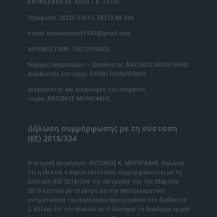
ΚΑΡΑΪΣΚΑΚΗ 94, Χανιά Τ.Κ. 73100
Τηλέφωνα: 28220 23615, 28210 88.066
e-mail: neoiorizontes1992@gmail.com
ΑΡΙΘΜΟΣ ΓΕΜΗ: 75072958000
Νόμιμος Εκπρόσωπος – Διευθυντής ΑΝΤΩΝΙΟΣ ΜΟΥΝΤΑΚΗΣ
Διευθυντής Σύνταξης: ΕΛΕΝΗ ΤΟΥΛΟΥΠΑΚΗ
Διαχειριστής και Δικαιούχος του ονόματος
τομέα: ΑΝΤΩΝΙΟΣ ΜΟΥΝΤΑΚΗΣ
Δήλωση συμμόρφωσης με τη σύσταση
(ΕΕ) 2018/334
Η ατομική επιχείρηση ΑΝΤΩΝΙΟΣ Κ. ΜΟΥΝΤΑΚΗΣ δηλώνει
ότι η ίδια και ο παρών ιστότοπος συμμορφώνονται με τη
Σύσταση (ΕΕ) 2018/334 της Επιτροπής της 1ης Μαρτίου
2018 σχετικά με τα μέτρα για την αποτελεσματική
αντιμετώπιση του παράνομου περιεχομένου στο διαδίκτυο
(L 63) και ότι στο πλαίσιο αυτό διατηρεί το δικαίωμα να μην