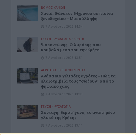
ΝΟΜΌΣ ΧΑΝΊΩΝ
Χανιά: Θάνατος 64χρονου σε πισίνα
ξενοδοχείου – Μια σύλληψη
7 Αυγούστου 2026 14:54
ΓΕΎΣΗ - ΨΥΧΑΓΩΓΊΑ
•
ΚΡΗΤΗ
Ψαραντώνης: Ο λυράρης που
κουβαλά μέσα του την Κρήτη
7 Αυγούστου 2026 13:51
ΑΓΡΟΤΙΚΑ
•
ΝΕΟΙ ΟΡΙΖΟΝΤΕΣ
Ανάσα για χιλιάδες αγρότες – Πώς τα
ελαιοτριβεία τούς “σώζουν” από το
ψηφιακό χάος
7 Αυγούστου 2026 13:30
ΓΕΎΣΗ - ΨΥΧΑΓΩΓΊΑ
Συνταγή: Ξεροτήγανα, το αγαπημένο
γλυκό της Κρήτης
7 Αυγούστου 2026 13:11