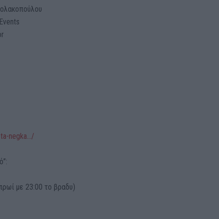
ικολακοπούλου
Events
or
ota-negka…/
ό”:
πρωί με 23:00 το βραδυ)