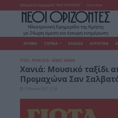
Εβδομαδιαία Εφημερίδα ‘’ΝΕΟΙ ΟΡΙΖΟΝΤΕΣ’’
Ταυτότητα
ΑΡΧΙΚΗ
ΤΟΠΙΚΑ
ΕΛΛΑΔΑ
ΑΓΡΟΤΙΚΑ
Α
ΓΕΎΣΗ - ΨΥΧΑΓΩΓΊΑ
•
ΝΟΜΌΣ ΧΑΝΊΩΝ
Χανιά: Μουσικό ταξίδι 
Προμαχώνα Σαν Σαλβατ
24 Ιουνίου 2021 12:38