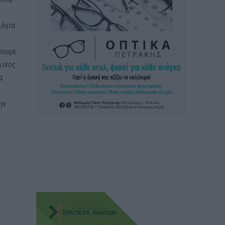
λόγια
σουμε
λινος
α.
ην
α