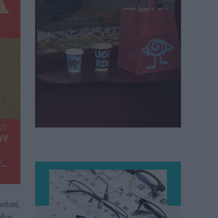
υδιού,
ύδια