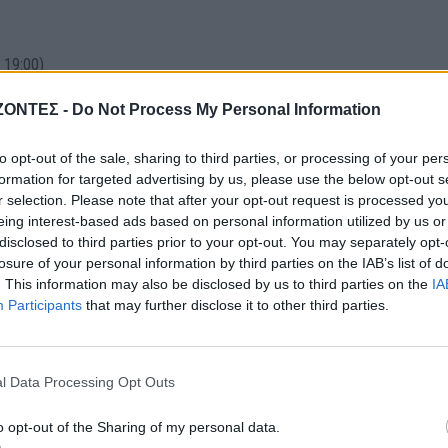
 19:00)
rasDeFrères
ΖΟΝΤΕΣ -
Do Not Process My Personal Information
να 11363
nfo@menta3.com
to opt-out of the sale, sharing to third parties, or processing of your per
formation for targeted advertising by us, please use the below opt-out s
r selection. Please note that after your opt-out request is processed y
eing interest-based ads based on personal information utilized by us or
disclosed to third parties prior to your opt-out. You may separately opt-
losure of your personal information by third parties on the IAB’s list of
. This information may also be disclosed by us to third parties on the
IA
Participants
that may further disclose it to other third parties.
ΝΟΜΌΣ ΧΑΝΊΩΝ
l Data Processing Opt Outs
ΑΓΡΟΤΙΚΑ
ΠΑΙΔΕΙΑ - ΕΚΠΑΙΔΕΥΣΗ
: Ποιοι θεωρούνται
o opt-out of the Sharing of my personal data.
Χανιά: Νέες ειδικότητες
γοί αγρότες» – Τι θα