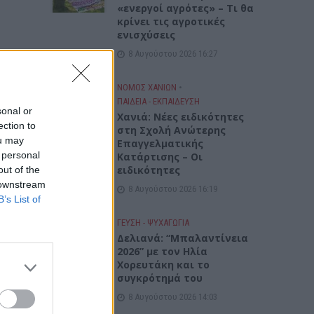
«ενεργοί αγρότες» – Τι θα
κρίνει τις αγροτικές
ενισχύσεις
8 Αυγούστου 2026 16:27
ΝΟΜΌΣ ΧΑΝΊΩΝ
•
ΠΑΙΔΕΙΑ - ΕΚΠΑΙΔΕΥΣΗ
sonal or
Χανιά: Νέες ειδικότητες
ection to
στη Σχολή Ανώτερης
ou may
Επαγγελματικής
 personal
Κατάρτισης – Οι
ειδικότητες
out of the
 downstream
8 Αυγούστου 2026 16:19
B’s List of
ΓΕΎΣΗ - ΨΥΧΑΓΩΓΊΑ
Δελιανά: “Μπαλαντίνεια
2026” με τον Ηλία
Χορευτάκη και το
συγκρότημά του
8 Αυγούστου 2026 14:03
 στη