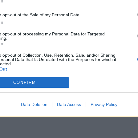
In
Σχολή Ανώτερης
νει τις αγροτικές
Επαγγελματικής Κατάρτι
ενισχύσεις
o opt-out of the Sale of my Personal Data.
– Οι ειδικότητες
8 Αυγούστου 2026
In
8 Αυγούστου 2026
to opt-out of processing my Personal Data for Targeted
ing.
In
o opt-out of Collection, Use, Retention, Sale, and/or Sharing
ersonal Data that Is Unrelated with the Purposes for which it
lected.
Out
CONFIRM
Data Deletion
Data Access
Privacy Policy