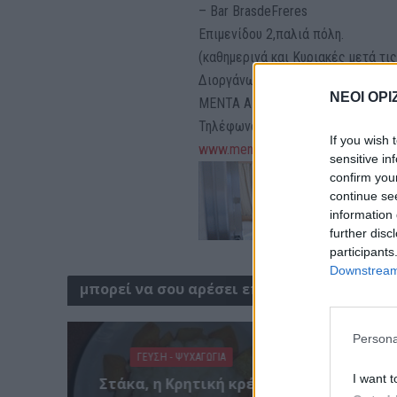
– Bar BrasdeFreres
Επιμενίδου 2,παλιά πόλη.
(καθημερινά και Κυριακές μετά τις
Διοργάνωση: Menta Art Events – B
ΝΕΟΙ ΟΡΙ
ΜENTA ART EVENTS Λανίτη 4 Αθή
Τηλέφωνο: 210 8617577 e-mail: i
If you wish 
www.menta3.com
sensitive in
confirm you
continue se
information 
further disc
participants
Downstream 
μπορεί να σου αρέσει επίσης
Persona
ΓΕΎΣΗ - ΨΥΧΑΓΩΓΊΑ
ΑΑΔΕ
I want t
Στάκα, η Κρητική κρέμα
«ενερ