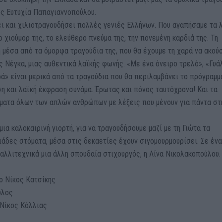
ς Ευτυχία Παπαγιαννοπούλου.
ι και χιλιοτραγουδήσει πολλές γενιές Ελλήνων. Που αγαπήσαμε τα 
ο χιούμορ της, το ελεύθερο πνεύμα της, την πονεμένη καρδιά της. Τη
 μέσα από τα όμορφα τραγούδια της, που θα έχουμε τη χαρά να ακού
ς Νέγκα, μιας αυθεντικά λαϊκής φωνής. «Με ένα όνειρο τρελό», «Γυά
ά» είναι μερικά από τα τραγούδια που θα περιλαμβάνει το πρόγραμμ
ηση και λαϊκή έκφραση συνάμα. Έρωτας και πόνος ταυτόχρονα! Και τα
ματα όλων των απλών ανθρώπων με λέξεις που μένουν για πάντα στ
ια καλοκαιρινή γιορτή, για να τραγουδήσουμε μαζί με τη Γιώτα τα
ιάδες στόματα, μέσα στις δεκαετίες έχουν σιγομουρμουρίσει. Σε έν
αλλιτεχνικά μια άλλη σπουδαία στιχουργός, η Λίνα Νικολακοπούλου.
 ο Νίκος Κατσίκης
υλος
 Νίκος Κόλλιας