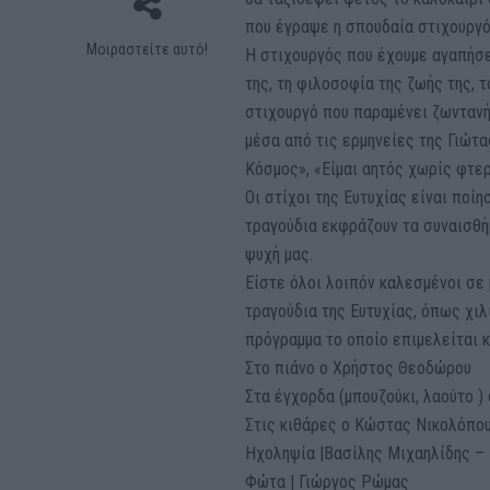
που έγραψε η σπουδαία στιχουργό
Μοιραστείτε αυτό!
Η στιχουργός που έχουμε αγαπήσε
της, τη φιλοσοφία της ζωής της, τ
στιχουργό που παραμένει ζωντανή
μέσα από τις ερμηνείες της Γιώτα
Κόσμος», «Είμαι αητός χωρίς φτερ
Οι στίχοι της Ευτυχίας είναι ποί
τραγούδια εκφράζουν τα συναισθή
ψυχή μας.
Είστε όλοι λοιπόν καλεσμένοι σε μ
τραγούδια της Ευτυχίας, όπως χιλ
πρόγραμμα το οποίο επιμελείται κ
Στο πιάνο ο Χρήστος Θεοδώρου
Στα έγχορδα (μπουζούκι, λαούτο )
Στις κιθάρες ο Κώστας Νικολόπο
Ηχοληψία |Βασίλης Μιχαηλίδης –
Φώτα | Γιώργος Ρώμας