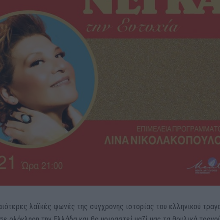
αιότερες λαϊκές φωνές της σύγχρονης ιστορίας του ελληνικού τραγο
σε ολόκληρη την Ελλάδα και θα μοιραστεί μαζί μας τα θρυλικά τραγο