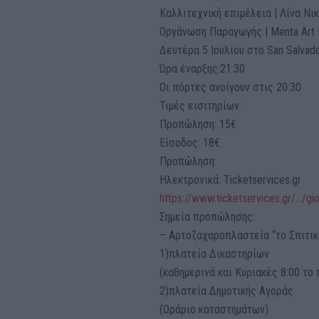
Καλλιτεχνική επιμέλεια | Λίνα Ν
Οργάνωση Παραγωγής | Μenta Art 
Δευτέρα 5 Ιουλίου στο San Salvad
Ώρα έναρξης:21:30
Οι πόρτες ανοίγουν στις 20:30
Τιμές εισιτηρίων:
Προπώληση: 15€
Είσοδος: 18€
Προπώληση:
Ηλεκτρονικά: Ticketservices.gr
https://www.ticketservices.gr/…/gi
Σημεία προπώλησης:
– Aρτοζαχαροπλαστεία “το Σπιτικ
1)πλατεία Δικαστηρίων
(καθημερινά και Κυριακές 8:00 το 
2)πλατεία Δημοτικής Αγοράς
(Ωράριο καταστημάτων)