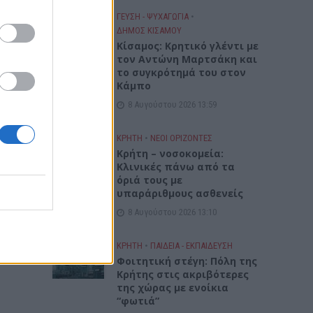
ΓΕΎΣΗ - ΨΥΧΑΓΩΓΊΑ
•
σης
ΔΉΜΟΣ ΚΙΣΆΜΟΥ
Kίσαμος: Κρητικό γλέντι με
τον Αντώνη Μαρτσάκη και
το συγκρότημά του στον
Κάμπο
8 Αυγούστου 2026 13:59
ΚΡΗΤΗ
•
ΝΕΟΙ ΟΡΙΖΟΝΤΕΣ
Κρήτη – νοσοκομεία:
Κλινικές πάνω από τα
όριά τους με
υπαράριθμους ασθενείς
8 Αυγούστου 2026 13:10
ΚΡΗΤΗ
•
ΠΑΙΔΕΙΑ - ΕΚΠΑΙΔΕΥΣΗ
Φοιτητική στέγη: Πόλη της
Κρήτης στις ακριβότερες
της χώρας με ενοίκια
“φωτιά”