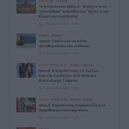
ΕΚΚΛΗΣΙΑ
•
ΕΛΛΑΔΑ
7η Αυγούστου 626 μ.Χ.: Η νύχτα που
“γεννήθηκε” ο Ακάθιστος Ύμνος στην
Κωνσταντινούπολη
7 Αυγούστου 2026 12:06
ΝΟΜΌΣ ΧΑΝΊΩΝ
Χανιά: Ξάπλωσε να κάνει
ηλιοθεραπεία και πέθανε!
7 Αυγούστου 2026 12:04
ΓΕΎΣΗ - ΨΥΧΑΓΩΓΊΑ
•
ΝΟΜΌΣ ΧΑΝΊΩΝ
Χανιά: Η παράσταση «Ο Σώζων
Εαυτόν Σωθήτω» στο Θέατρο
Ανατολικής Τάφρου
7 Αυγούστου 2026 12:02
ΓΕΎΣΗ - ΨΥΧΑΓΩΓΊΑ
•
ΝΟΜΌΣ ΧΑΝΊΩΝ
Xανιά: Παράσταση Καραγκιόζη στο
Αμφιθέατρο Λενταριανών
7 Αυγούστου 2026 11:50