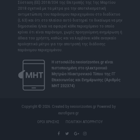
Σύσταση (ΕΕ) 2018/334 της Επιτροπής της 1ης Μαρτίου
2018 σχετικά με τα μέτρα για την αποτελεσματική
αντιμετώπιση του παράνομου περιεχομένου στο διαδίκτυο
(L 63) και ότι στο πλαίσιο αυτό διατηρεί το δικαίωμα να μην
δημοσιεύει ή/και να αφαιρεί κάθε περιεχόμενο το οποίο
κρίνει ότι είναι παράνομο, χωρίς προηγούμενη ενημέρωση ή
άδεια του χρήστη, καθώς και να λαμβάνει κάθε αναγκαίο
προληπτικό μέτρο για την αποτροπή της διάδοσης
παράνομου περιεχομένου.
Η ιστοσελίδα
neoiorizontes.gr
είναι
πιστοποιημένη στο ηλεκτρονικό
Μητρώο Ηλεκτρονικού Τύπου της ΓΓ
Επικοινωνίας και Ενημέρωσης (Αριθμός
ΜΗΤ 232374)
Copyright © 2026. Created by neoiorizontes.gr Powered by
eurofigure.gr
ΟΡΟΙ ΧΡΗΣΗΣ
ΠΟΛΙΤΙΚΗ ΑΠΟΡΡΗΤΟΥ