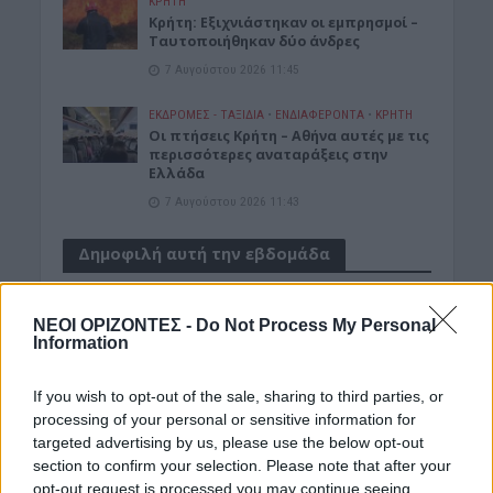
ΚΡΗΤΗ
Κρήτη: Εξιχνιάστηκαν οι εμπρησμοί –
Ταυτοποιήθηκαν δύο άνδρες
7 Αυγούστου 2026 11:45
ΕΚΔΡΟΜΈΣ - ΤΑΞΊΔΙΑ
•
ΕΝΔΙΑΦΕΡΟΝΤΑ
•
ΚΡΗΤΗ
Οι πτήσεις Κρήτη – Αθήνα αυτές με τις
περισσότερες αναταράξεις στην
Ελλάδα
7 Αυγούστου 2026 11:43
Δημοφιλή αυτή την εβδομάδα
ΝΕΟΙ ΟΡΙΖΟΝΤΕΣ -
Do Not Process My Personal
Information
If you wish to opt-out of the sale, sharing to third parties, or
processing of your personal or sensitive information for
targeted advertising by us, please use the below opt-out
section to confirm your selection. Please note that after your
opt-out request is processed you may continue seeing