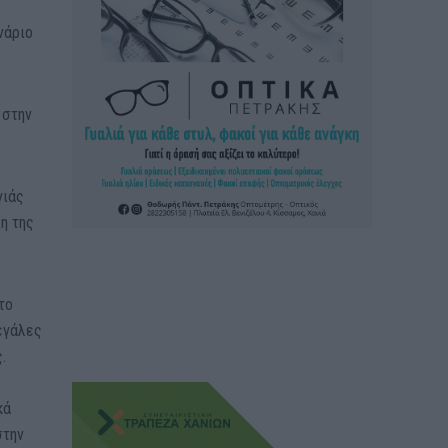
νάριο
 στην
γιάς
η της
το
εγάλες
.
κά
στην