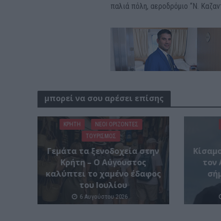
παλιά πόλη, αεροδρόμιο “Ν. Καζαν
μπορεί να σου αρέσει επίσης
ΚΡΗΤΗ
ΝΕΟΙ ΟΡΙΖΟΝΤΕΣ
ΤΟΥΡΙΣΜΟΣ
Γεμάτα τα ξενοδοχεία στην
Kίσαμο
Κρήτη – Ο Αύγουστος
τον
καλύπτει το χαμένο έδαφος
σή
του Ιουλίου
6 Αυγούστου 2026