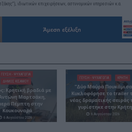
τζάκης”), ιδιωτικών επιχειρήσεων, αστυνομικών υπηρεσιών κ.α.
ΓΕΎΣΗ - ΨΥΧΑΓΩΓΊΑ
ΓΕΎΣΗ - ΨΥΧΑΓΩΓΊΑ
ΚΡΗΤΗ
ΔΉΜΟΣ ΚΙΣΆΜΟΥ
“Δύο Μαύρα Πουκάμισα
ς: Κρητική βραδιά με
Κυκλοφόρησε το trailer 
 Αντώνη Μαρτσάκη,
νέας δραματικής σειράς 
μερα Πέμπτη στην
γυρίστηκε στην Κρήτ
Κουκουναρά
6 Αυγούστου 2026
6 Αυγούστου 2026