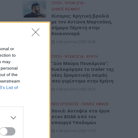
ΓΕΎΣΗ - ΨΥΧΑΓΩΓΊΑ
•
ΔΉΜΟΣ ΚΙΣΆΜΟΥ
Kίσαμος: Κρητική βραδιά
με τον Αντώνη Μαρτσάκη,
σήμερα Πέμπτη στην
Κουκουναρά
6 Αυγούστου 2026 18:43
sonal or
ection to
ΓΕΎΣΗ - ΨΥΧΑΓΩΓΊΑ
•
ΚΡΗΤΗ
ou may
“Δύο Μαύρα Πουκάμισα”:
 personal
Κυκλοφόρησε το trailer της
out of the
νέας δραματικής σειράς
που γυρίστηκε στην Κρήτη
 downstream
B’s List of
6 Αυγούστου 2026 18:35
ΝΕΟΙ ΟΡΙΖΟΝΤΕΣ
•
ΝΟΜΌΣ ΧΑΝΊΩΝ
Χανιά: Αυτοψία στα έργα
στον ΒΟΑΚ από τον
υπουργό Υποδομών
6 Αυγούστου 2026 17:25