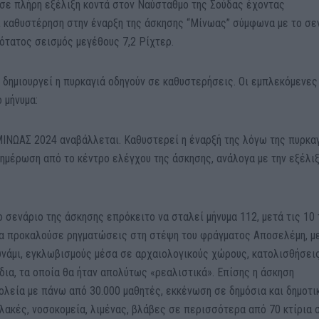
 σε πλήρη εξέλιξη κοντά στον Ναύσταθμο της Σούδας έχοντας
ί καθυστέρηση στην έναρξη της άσκησης “Μίνωας” σύμφωνα με το σε
ότατος σεισμός μεγέθους 7,2 Ρίχτερ.
 δημιουργεί η πυρκαγιά οδηγούν σε καθυστερήσεις. Οι εμπλεκόμενες
 μήνυμα:
ΜΙΝΩΑΣ 2024 αναβάλλεται. Καθυστερεί η έναρξή της λόγω της πυρκα
ημέρωση από το κέντρο ελέγχου της άσκησης, ανάλογα με την εξέλιξ
σενάριο της άσκησης επρόκειτο να σταλεί μήνυμα 112, μετά τις 10 
θα προκαλούσε ρηγματώσεις στη στέψη του φράγματος Αποσελέμη, μ
υνάμι, εγκλωβισμούς μέσα σε αρχαιολογικούς χώρους, κατολισθήσεις
ια, τα οποία θα ήταν απολύτως «ρεαλιστικά». Επίσης η άσκηση
λεία με πάνω από 30.000 μαθητές, εκκένωση σε δημόσια και δημοτι
λακές, νοσοκομεία, λιμένας, βλάβες σε περισσότερα από 70 κτίρια 