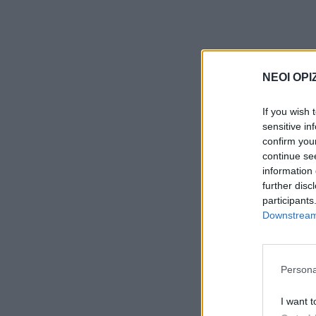
ΝΕΟΙ ΟΡΙ
If you wish 
sensitive in
confirm you
continue se
information 
further disc
participants
Downstream 
Persona
I want t