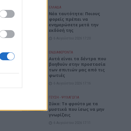
ΕΛΛΑΔΑ
Νέα ταυτότητα: Ποιους
φορείς πρέπει να
ενημερώσετε μετά την
εκδόσή της
6 Αυγούστου 2026 17:20
ΕΝΔΙΑΦΕΡΟΝΤΑ
Αυτά είναι τα δέντρα που
βοηθούν στην προστασία
των σπιτιών μας από τις
φωτιές
6 Αυγούστου 2026 17:16
ΓΕΎΣΗ - ΨΥΧΑΓΩΓΊΑ
Σύκο: Το φρούτο με τα
μυστικά που ίσως να μην
γνωρίζεις
6 Αυγούστου 2026 17:11