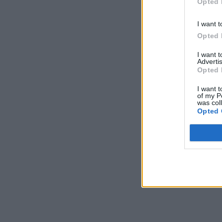
Opted 
I want t
Opted 
I want 
Advertis
Opted 
I want t
of my P
was col
Opted 