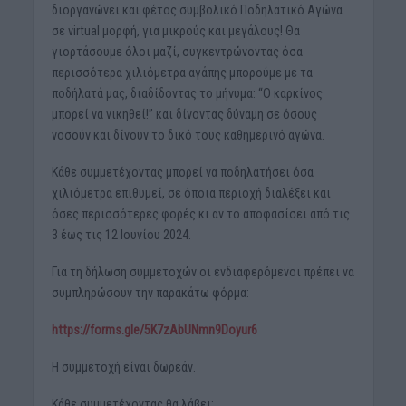
διοργανώνει και φέτος συμβολικό Ποδηλατικό Αγώνα
σε virtual μορφή, για μικρούς και μεγάλους! Θα
γιορτάσουμε όλοι μαζί, συγκεντρώνοντας όσα
περισσότερα χιλιόμετρα αγάπης μπορούμε με τα
ποδήλατά μας, διαδίδοντας το μήνυμα: “Ο καρκίνος
μπορεί να νικηθεί!” και δίνοντας δύναμη σε όσους
νοσούν και δίνουν το δικό τους καθημερινό αγώνα.
Κάθε συμμετέχοντας μπορεί να ποδηλατήσει όσα
χιλιόμετρα επιθυμεί, σε όποια περιοχή διαλέξει και
όσες περισσότερες φορές κι αν το αποφασίσει από τις
3 έως τις 12 Ιουνίου 2024.
Για τη δήλωση συμμετοχών οι ενδιαφερόμενοι πρέπει να
συμπληρώσουν την παρακάτω φόρμα:
https://forms.gle/5K7zAbUNmn9Doyur6
Η συμμετοχή είναι δωρεάν.
Κάθε συμμετέχοντας θα λάβει: