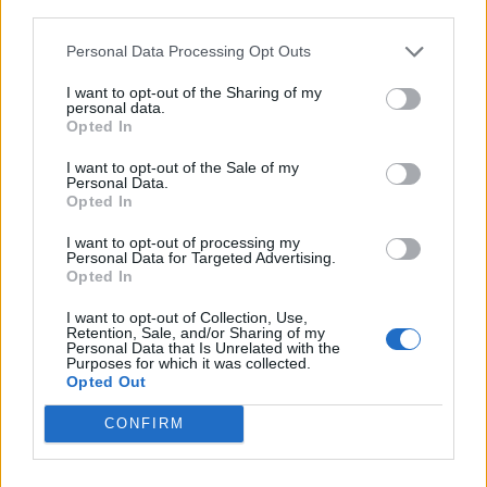
third parties.
ΕΚΚΛΗΣΙΑ
•
ΕΛΛΑΔΑ
7η Αυγούστου 626 μ.Χ.: Η νύχτα που
Personal Data Processing Opt Outs
“γεννήθηκε” ο Ακάθιστος Ύμνος στην
Κωνσταντινούπολη
I want to opt-out of the Sharing of my
7 Αυγούστου 2026 12:06
personal data.
Opted In
ΝΟΜΌΣ ΧΑΝΊΩΝ
I want to opt-out of the Sale of my
Χανιά: Ξάπλωσε να κάνει
Personal Data.
ηλιοθεραπεία και πέθανε!
Opted In
7 Αυγούστου 2026 12:04
I want to opt-out of processing my
Personal Data for Targeted Advertising.
ΓΕΎΣΗ - ΨΥΧΑΓΩΓΊΑ
•
ΝΟΜΌΣ ΧΑΝΊΩΝ
Opted In
Χανιά: Η παράσταση «Ο Σώζων
Εαυτόν Σωθήτω» στο Θέατρο
I want to opt-out of Collection, Use,
Ανατολικής Τάφρου
Retention, Sale, and/or Sharing of my
Personal Data that Is Unrelated with the
7 Αυγούστου 2026 12:02
Purposes for which it was collected.
Opted Out
Δημοφιλή αυτή την εβδομάδα
CONFIRM