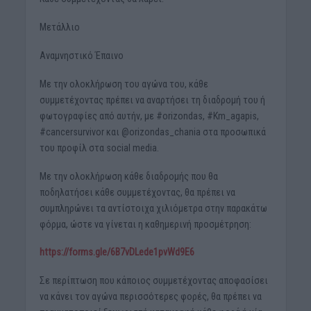
Μετάλλιο
Αναμνηστικό Έπαινο
Με την ολοκλήρωση του αγώνα του, κάθε
συμμετέχοντας πρέπει να αναρτήσει τη διαδρομή του ή
φωτογραφίες από αυτήν, με #orizondas, #Km_agapis,
#cancersurvivor και @orizondas_chania στα προσωπικά
του προφίλ στα social media.
Με την ολοκλήρωση κάθε διαδρομής που θα
ποδηλατήσει κάθε συμμετέχοντας, θα πρέπει να
συμπληρώνει τα αντίστοιχα χιλιόμετρα στην παρακάτω
φόρμα, ώστε να γίνεται η καθημερινή προσμέτρηση:
https://forms.gle/6B7vDLede1pvWd9E6
Σε περίπτωση που κάποιος συμμετέχοντας αποφασίσει
να κάνει τον αγώνα περισσότερες φορές, θα πρέπει να