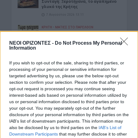
Συνταγή: Ξεροτήγανα, το αγαπημένο
γλυκό της Κρήτης
7 Αυγούστου 2026 13:11
ΚΡΗΤΗ
•
ΜΑΤΙΕΣ ΣΤΟ ΠΑΡΕΛΘΟΝ
43 χρόνια από τη μέρα που ο
Παπαδόσηφος εκτέλεσε μέσα στο
ΝΕΟΙ ΟΡΙΖΟΝΤΕΣ -
Do Not Process My Personal
δικαστήριο τον φονιά του γιου του
Information
(ΒΙΝΤΕΟ)
7 Αυγούστου 2026 12:44
If you wish to opt-out of the sale, sharing to third parties, or
processing of your personal or sensitive information for
ΝΟΜΌΣ ΧΑΝΊΩΝ
•
ΠΟΛΙΤΙΚΗ
Xανιά: Επίσκεψη της Σέβης Βολουδάκη
targeted advertising by us, please use the below opt-out
στην Πυροσβεστική Υπηρεσία
section to confirm your selection. Please note that after your
opt-out request is processed you may continue seeing
7 Αυγούστου 2026 12:41
interest-based ads based on personal information utilized by
ΚΡΗΤΗ
•
ΤΟΥΡΙΣΜΟΣ
us or personal information disclosed to third parties prior to
Κρήτη: Τουριστική «έκρηξη» με
your opt-out. You may separately opt-out of the further
εργαζόμενους στα όριά τους – Οι
disclosure of your personal information by third parties on the
καταγγελίες για ελλείψεις, πίεση και
IAB’s list of downstream participants. This information may
ωράρια
also be disclosed by us to third parties on the
IAB’s List of
7 Αυγούστου 2026 12:14
Downstream Participants
that may further disclose it to other