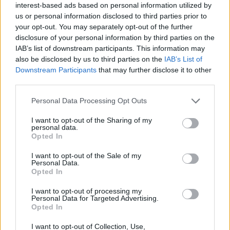
interest-based ads based on personal information utilized by
7 Αυγούστου 2026 18:05
us or personal information disclosed to third parties prior to
your opt-out. You may separately opt-out of the further
ΓΕΎΣΗ - ΨΥΧΑΓΩΓΊΑ
disclosure of your personal information by third parties on the
Πόσο κοστίζουν σήμερα γαύρος,
IAB’s list of downstream participants. This information may
σαρδέλα, τσιπούρα και άλλα ψάρια
also be disclosed by us to third parties on the
IAB’s List of
7 Αυγούστου 2026 18:00
Downstream Participants
that may further disclose it to other
third parties.
ΑΓΡΟΤΙΚΑ
Αγροτικές ενισχύσεις 2026: Ποιοι
Personal Data Processing Opt Outs
κινδυνεύουν με αποκλεισμό – Οι
κυρώσεις για ανακριβή στοιχεία ΟΣΔΕ
I want to opt-out of the Sharing of my
7 Αυγούστου 2026 17:56
personal data.
Opted In
ΓΕΎΣΗ - ΨΥΧΑΓΩΓΊΑ
•
ΔΉΜΟΣ ΚΙΣΆΜΟΥ
Κίσαμος: “Μουσικά Ανταμώματα” με
I want to opt-out of the Sale of my
Personal Data.
έντεχνη βραδιά στην πλατεία
Opted In
Τζανακάκη
7 Αυγούστου 2026 16:03
I want to opt-out of processing my
Personal Data for Targeted Advertising.
Opted In
ΚΡΗΤΗ
•
ΝΕΟΙ ΟΡΙΖΟΝΤΕΣ
Κρήτη: Στο «κόκκινο» τα νοσοκομεία –
Ασφυκτικές συνθήκες από την αύξηση
I want to opt-out of Collection, Use,