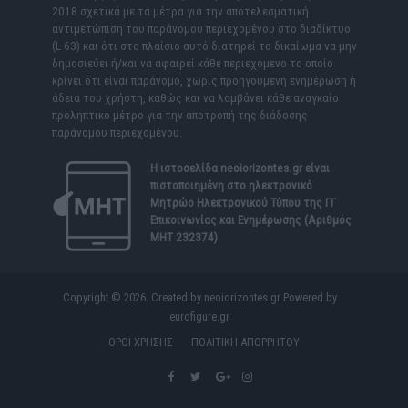
2018 σχετικά με τα μέτρα για την αποτελεσματική
αντιμετώπιση του παράνομου περιεχομένου στο διαδίκτυο
(L 63) και ότι στο πλαίσιο αυτό διατηρεί το δικαίωμα να μην
δημοσιεύει ή/και να αφαιρεί κάθε περιεχόμενο το οποίο
κρίνει ότι είναι παράνομο, χωρίς προηγούμενη ενημέρωση ή
άδεια του χρήστη, καθώς και να λαμβάνει κάθε αναγκαίο
προληπτικό μέτρο για την αποτροπή της διάδοσης
παράνομου περιεχομένου.
Η ιστοσελίδα
neoiorizontes.gr
είναι
πιστοποιημένη στο ηλεκτρονικό
Μητρώο Ηλεκτρονικού Τύπου της ΓΓ
Επικοινωνίας και Ενημέρωσης (Αριθμός
ΜΗΤ 232374)
Copyright © 2026. Created by neoiorizontes.gr Powered by
eurofigure.gr
ΟΡΟΙ ΧΡΗΣΗΣ
ΠΟΛΙΤΙΚΗ ΑΠΟΡΡΗΤΟΥ