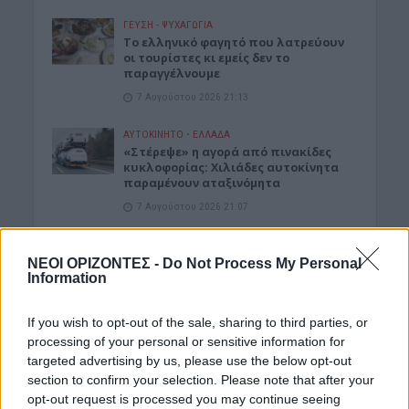
ΓΕΎΣΗ - ΨΥΧΑΓΩΓΊΑ
Το ελληνικό φαγητό που λατρεύουν
οι τουρίστες κι εμείς δεν το
παραγγέλνουμε
7 Αυγούστου 2026 21:13
ΑΥΤΟΚΙΝΗΤΟ
•
ΕΛΛΑΔΑ
«Στέρεψε» η αγορά από πινακίδες
κυκλοφορίας: Χιλιάδες αυτοκίνητα
παραμένουν αταξινόμητα
7 Αυγούστου 2026 21:07
ΚΡΗΤΗ
•
ΝΕΟΙ ΟΡΙΖΟΝΤΕΣ
•
ΠΑΙΔΕΙΑ - ΕΚΠΑΙΔΕΥΣΗ
3,3 εκατ. ευρώ για το στεγαστικό
ΝΕΟΙ ΟΡΙΖΟΝΤΕΣ -
Do Not Process My Personal
επίδομα σε περισσότερους από 1.600
Information
φοιτητές του Πανεπιστημίου Κρήτης
7 Αυγούστου 2026 21:03
If you wish to opt-out of the sale, sharing to third parties, or
processing of your personal or sensitive information for
ΚΡΗΤΗ
targeted advertising by us, please use the below opt-out
Κρήτη: Σε “πορτοκαλί” συναγερμό
section to confirm your selection. Please note that after your
αύριο Σάββατο – Πολύ υψηλός
opt-out request is processed you may continue seeing
κίνδυνος πυρκαγιάς