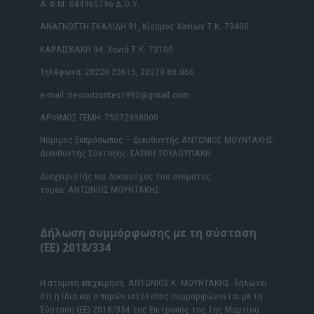
Α.Φ.Μ. 044965796 Δ.Ο.Υ.
ΑΝΑΓΝΩΣΤΗ ΣΚΑΛΙΔΗ 91, Κίσαμος Χανίων Τ.Κ. 73400
ΚΑΡΑΪΣΚΑΚΗ 94, Χανιά Τ.Κ. 73100
Τηλέφωνα: 28220 23615, 28210 88.066
e-mail: neoiorizontes1992@gmail.com
ΑΡΙΘΜΟΣ ΓΕΜΗ: 75072958000
Νόμιμος Εκπρόσωπος – Διευθυντής ΑΝΤΩΝΙΟΣ ΜΟΥΝΤΑΚΗΣ
Διευθυντής Σύνταξης: ΕΛΕΝΗ ΤΟΥΛΟΥΠΑΚΗ
Διαχειριστής και Δικαιούχος του ονόματος
τομέα: ΑΝΤΩΝΙΟΣ ΜΟΥΝΤΑΚΗΣ
Δήλωση συμμόρφωσης με τη σύσταση
(ΕΕ) 2018/334
Η ατομική επιχείρηση ΑΝΤΩΝΙΟΣ Κ. ΜΟΥΝΤΑΚΗΣ δηλώνει
ότι η ίδια και ο παρών ιστότοπος συμμορφώνονται με τη
Σύσταση (ΕΕ) 2018/334 της Επιτροπής της 1ης Μαρτίου