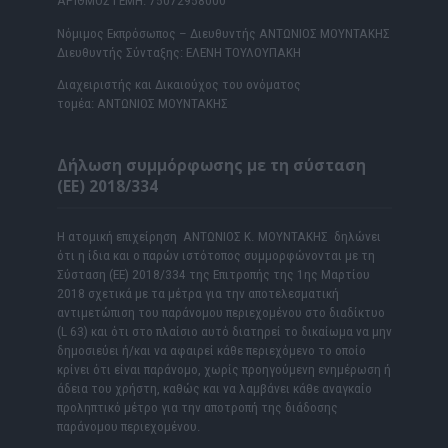
ΑΡΙΘΜΟΣ ΓΕΜΗ: 75072958000
Νόμιμος Εκπρόσωπος – Διευθυντής ΑΝΤΩΝΙΟΣ ΜΟΥΝΤΑΚΗΣ
Διευθυντής Σύνταξης: ΕΛΕΝΗ ΤΟΥΛΟΥΠΑΚΗ
Διαχειριστής και Δικαιούχος του ονόματος
τομέα: ΑΝΤΩΝΙΟΣ ΜΟΥΝΤΑΚΗΣ
Δήλωση συμμόρφωσης με τη σύσταση
(ΕΕ) 2018/334
Η ατομική επιχείρηση ΑΝΤΩΝΙΟΣ Κ. ΜΟΥΝΤΑΚΗΣ δηλώνει
ότι η ίδια και ο παρών ιστότοπος συμμορφώνονται με τη
Σύσταση (ΕΕ) 2018/334 της Επιτροπής της 1ης Μαρτίου
2018 σχετικά με τα μέτρα για την αποτελεσματική
αντιμετώπιση του παράνομου περιεχομένου στο διαδίκτυο
(L 63) και ότι στο πλαίσιο αυτό διατηρεί το δικαίωμα να μην
δημοσιεύει ή/και να αφαιρεί κάθε περιεχόμενο το οποίο
κρίνει ότι είναι παράνομο, χωρίς προηγούμενη ενημέρωση ή
άδεια του χρήστη, καθώς και να λαμβάνει κάθε αναγκαίο
προληπτικό μέτρο για την αποτροπή της διάδοσης
παράνομου περιεχομένου.