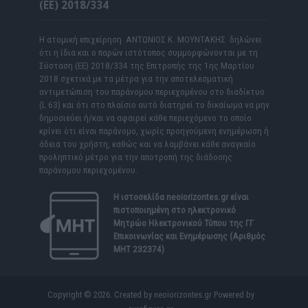
(ΕΕ) 2018/334
Η ατομική επιχείρηση ΑΝΤΩΝΙΟΣ Κ. ΜΟΥΝΤΑΚΗΣ δηλώνει
ότι η ίδια και ο παρών ιστότοπος συμμορφώνονται με τη
Σύσταση (ΕΕ) 2018/334 της Επιτροπής της 1ης Μαρτίου
2018 σχετικά με τα μέτρα για την αποτελεσματική
αντιμετώπιση του παράνομου περιεχομένου στο διαδίκτυο
(L 63) και ότι στο πλαίσιο αυτό διατηρεί το δικαίωμα να μην
δημοσιεύει ή/και να αφαιρεί κάθε περιεχόμενο το οποίο
κρίνει ότι είναι παράνομο, χωρίς προηγούμενη ενημέρωση ή
άδεια του χρήστη, καθώς και να λαμβάνει κάθε αναγκαίο
προληπτικό μέτρο για την αποτροπή της διάδοσης
παράνομου περιεχομένου.
Η ιστοσελίδα
neoiorizontes.gr
είναι
πιστοποιημένη στο ηλεκτρονικό
Μητρώο Ηλεκτρονικού Τύπου της ΓΓ
Επικοινωνίας και Ενημέρωσης (Αριθμός
ΜΗΤ 232374)
Copyright © 2026. Created by neoiorizontes.gr Powered by