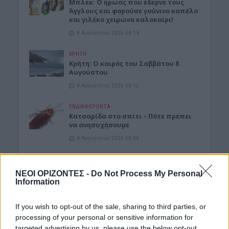
Μπλεκ: O ήρωας που έδερνε τους
Άγγλους και φορούσε γούνινο καπέλο
και γιλέκο χειμώνα καλοκαίρι!
8 Αυγούστου 2026 08:14
ΚΡΗΤΗ
Κρήτη: O καιρός του Σαββάτου 8
Αυγούστου
8 Αυγούστου 2026 08:12
ΕΝΔΙΑΦΕΡΟΝΤΑ
Κατσαρίδα στο σπίτι – Πότε πρέπει
να ανησυχήσουμε
8 Αυγούστου 2026 08:08
Δημοφιλή αυτή την εβδομάδα
ΝΕΟΙ ΟΡΙΖΟΝΤΕΣ -
Do Not Process My Personal
Information
If you wish to opt-out of the sale, sharing to third parties, or
processing of your personal or sensitive information for
targeted advertising by us, please use the below opt-out