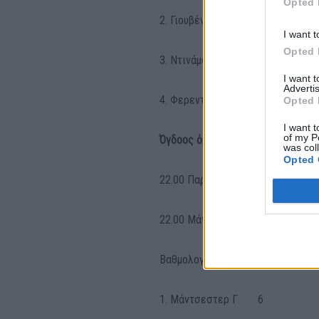
Opted 
2. Γιουβέντους 6
I want t
Opted 
3. Ντινάμο Κιέβου 1
I want 
Advertis
4. Φερεντσβάρος 1
Opted 
I want t
of my P
Όγδοος όμιλος
was col
Opted 
22.00 Παρί Σεν Ζερμέν – Λειψία
22.00 Μάντσεστερ Γιουνάιτεντ 
Βαθμολογία
1. Μάντσεστερ Γ 6