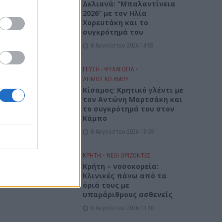
Δελιανά: “Μπαλαντίνεια
2026” με τον Ηλία
Χορευτάκη και το
συγκρότημά του
8 Αυγούστου 2026 14:03
ΓΕΎΣΗ - ΨΥΧΑΓΩΓΊΑ
•
ΔΉΜΟΣ ΚΙΣΆΜΟΥ
Kίσαμος: Κρητικό γλέντι με
τον Αντώνη Μαρτσάκη και
το συγκρότημά του στον
Κάμπο
8 Αυγούστου 2026 13:59
ΚΡΗΤΗ
•
ΝΕΟΙ ΟΡΙΖΟΝΤΕΣ
Κρήτη – νοσοκομεία:
Κλινικές πάνω από τα
όριά τους με
υπαράριθμους ασθενείς
8 Αυγούστου 2026 13:10