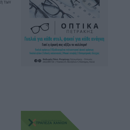
κή των
ς