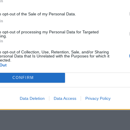
In
o opt-out of the Sale of my Personal Data.
In
to opt-out of processing my Personal Data for Targeted
ing.
In
o opt-out of Collection, Use, Retention, Sale, and/or Sharing
ersonal Data that Is Unrelated with the Purposes for which it
lected.
Out
 (COSMOTE SPORT 2 HD)
CONFIRM
– Μπασάκσεχιρ (COSMOTE SPORT 3 HD)
Data Deletion
Data Access
Privacy Policy