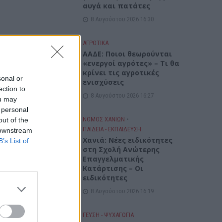
αυγά και πατάτες
8 Αυγούστου 2026 16:30
ΑΓΡΟΤΙΚΑ
ΑΑΔΕ: Ποιοι θεωρούνται
«ενεργοί αγρότες» – Τι θα
κρίνει τις αγροτικές
sonal or
ενισχύσεις
ection to
8 Αυγούστου 2026 16:27
ou may
 personal
ΝΟΜΌΣ ΧΑΝΊΩΝ
•
out of the
ΠΑΙΔΕΙΑ - ΕΚΠΑΙΔΕΥΣΗ
 downstream
Χανιά: Νέες ειδικότητες
B’s List of
στη Σχολή Ανώτερης
Επαγγελματικής
Κατάρτισης – Οι
ειδικότητες
8 Αυγούστου 2026 16:19
ΓΕΎΣΗ - ΨΥΧΑΓΩΓΊΑ