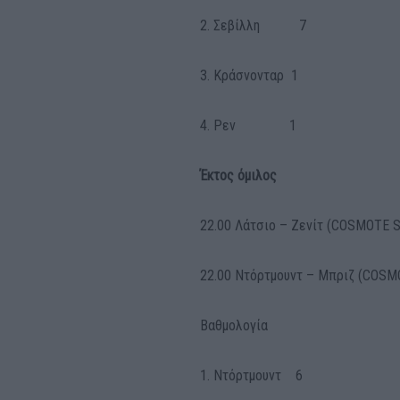
2. Σεβίλλη 7
3. Κράσνονταρ 1
4. Ρεν 1
Έκτος όμιλος
22.00 Λάτσιο – Ζενίτ (COSMOTE 
22.00 Ντόρτμουντ – Μπριζ (COS
Βαθμολογία
1. Ντόρτμουντ 6