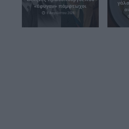
γάλα
«έφυγαν» πάμφτωχοι
α
8 Αυγούστου 2026