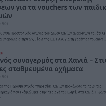
σεων για τα vouchers των παιδι
μών
υ 2026
ύθυνση Προσχολικής Αγωγής του Δήμου Χανίων ανακοινώνεται ότι ξε
α υποβολής αιτήσεων, μέσω της Ε.Ε.Τ.Α.Α. για τη χορήγηση vouchers...
ΩΝ
νός συναγερμός στα Χανιά – Στι
ες σταθμευμένα οχήματα
υ 2026
ση της Πυροσβεστικής Υπηρεσίας Χανίων προκάλεσε το πρωί της
υρκαγιά που εκδηλώθηκε στην περιοχή του Βλητέ, στα Χανιά. Η φωτ
..