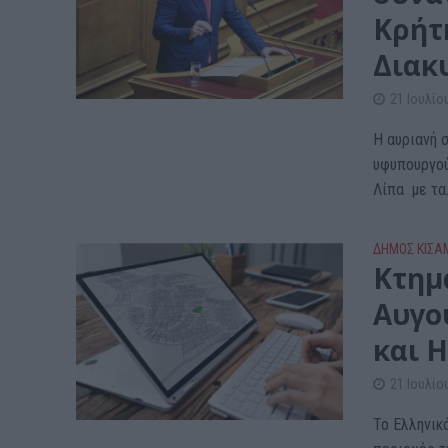
Κρήτ
Διακ
21 Ιουλίο
Η αυριανή 
υφυπουργού
Λίπα με τα.
ΔΉΜΟΣ ΚΙΣΆ
Κτημ
Αυγο
και 
21 Ιουλίο
Το Ελληνικ