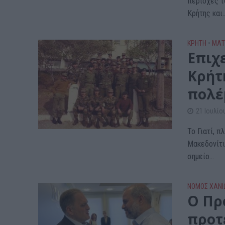
περιοχές τ
Κρήτης και..
ΚΡΗΤΗ
•
ΜΑΤ
Επιχ
Κρήτ
πολέ
21 Ιουλίο
Το Γιατί, 
Μακεδονίτι
σημείο...
ΝΟΜΌΣ ΧΑΝΊ
Ο Πρ
προτ