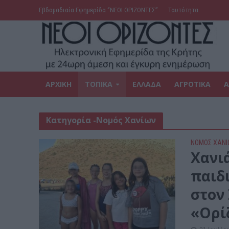
Εβδομαδιαία Εφημερίδα ‘’ΝΕΟΙ ΟΡΙΖΟΝΤΕΣ’’
Ταυτότητα
ΑΡΧΙΚΗ
ΤΟΠΙΚΑ
ΕΛΛΑΔΑ
ΑΓΡΟΤΙΚΑ
Α
Κατηγορία -Νομός Χανίων
ΝΟΜΌΣ ΧΑΝΊ
Xανι
παιδ
στον
«Ορί