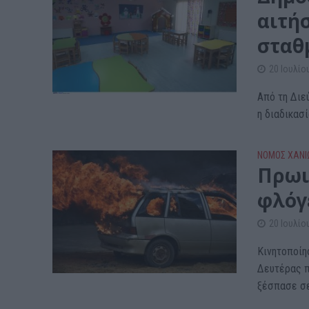
αιτή
σταθ
20 Ιουλίο
Από τη Διε
η διαδικασί
ΝΟΜΌΣ ΧΑΝΊ
Πρωι
φλόγ
20 Ιουλίο
Κινητοποίη
Δευτέρας π
ξέσπασε σε.