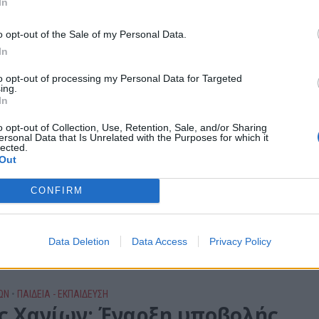
In
υ 2026
ο εθιμοτυπικής επίσκεψης παραδόθηκε –την Παρασκευή 17 Ιουλίου 
o opt-out of the Sale of my Personal Data.
ρο της Κυπριακής Δημοκρατίας, κ. Νίκο Χριστοδουλίδη, το βιβλίο «Λα
In
to opt-out of processing my Personal Data for Targeted
ing.
ΩΝ
In
ά: Το τελευταίο δώρο 52χρονης 
o opt-out of Collection, Use, Retention, Sale, and/or Sharing
ε ζωή με τον θάνατό της σε τρε
ersonal Data that Is Unrelated with the Purposes for which it
lected.
ώπους
Out
υ 2026
CONFIRM
ιστη πράξη προσφοράς, ζωή σε τρεις ανθρώπους δίνει με το θάνατό 
ό τη Δανία που έκανε διακοπές στον Πλατανιά. Η γυναίκα σκόνταψε,
Data Deletion
Data Access
Privacy Policy
ΩΝ
•
ΠΑΙΔΕΙΑ - ΕΚΠΑΙΔΕΥΣΗ
ς Χανίων: Έναρξη υποβολής