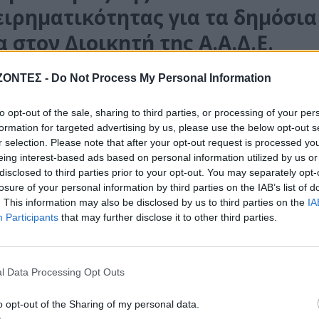
ειρηματικότητας για τα δημόσια
 στον Διοικητή της Α.Α.Δ.Ε.
γο Πιτσιλή
ΖΟΝΤΕΣ -
Do Not Process My Personal Information
υ 2026
to opt-out of the sale, sharing to third parties, or processing of your per
Πρόεδρος του Επιμελητηρίου Χανίων και Αντιπρόεδρος της Κεντρική
formation for targeted advertising by us, please use the below opt-out s
μελητηρίων Ελλάδος (Κ.Ε.Ε.Ε.), κ. Αντώνης Ροκάκης, υποδέχτηκε στη
r selection. Please note that after your opt-out request is processed y
eing interest-based ads based on personal information utilized by us or
disclosed to third parties prior to your opt-out. You may separately opt-
losure of your personal information by third parties on the IAB’s list of
ΩΝ
•
ΠΟΛΙΤΙΣΜΟΣ
. This information may also be disclosed by us to third parties on the
IA
βλίο «Λαλώ σου τα: Εγίναμεν
Participants
that may further disclose it to other third parties.
φυγες!» του Ματθαίου
τζεσκάκη παραδόθηκε στον
l Data Processing Opt Outs
δρο της Κυπριακής Δημοκρατία
o opt-out of the Sharing of my personal data.