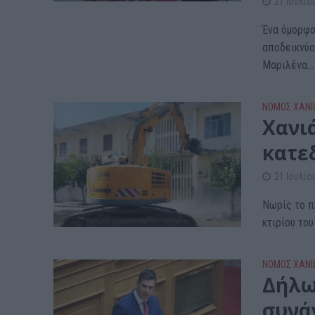
21 Ιουλίο
Ένα όμορφο
αποδεικνύο
Μαριλένα...
ΝΟΜΌΣ ΧΑΝΊ
Χανιά
κατε
21 Ιουλίο
Νωρίς το π
κτιρίου του
ΝΟΜΌΣ ΧΑΝΊ
Δήλω
συνά