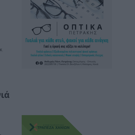
κ.
νιά