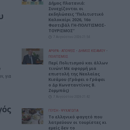
Δήμος Πλατανιά:
Συνεχίζονται οι
υ
εκδηλώσεις “Πολιτιστικό
Καλοκαίρι 2026, 16ο
Φεστιβάλ ΓΗ-ΠΟΛΙΤΙΣΜΟΣ-
ΤΟΥΡΙΣΜΟΣ”
7 Αυγούστου 2026 21:54
ΑΡΘΡΑ - ΑΠΟΨΕΙΣ
•
ΔΉΜΟΣ ΚΙΣΆΜΟΥ
•
ΠΟΛΙΤΙΣΜΟΣ
Περί Πολιτισμού και άλλων
τινών! Mε αφορμή μια
ν
επιστολή της Νεολαίας
ν, για
Κισάμου (Γράφει ο Γράφει
ο Δρ Κωνσταντίνος Β.
Ζορμπάς)
7 Αυγούστου 2026 21:42
γός
ΓΕΎΣΗ - ΨΥΧΑΓΩΓΊΑ
Το ελληνικό φαγητό που
λατρεύουν οι τουρίστες κι
εμείς δεν το