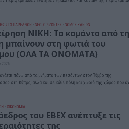
ων Περιφερειακών Ενοτήτων Ηρακλείου και Χανίων της Περιφέρεια
.
ΙΕΣ ΣΤΟ ΠΑΡΕΛΘΟΝ
•
ΝΕΟΙ ΟΡΙΖΟΝΤΕΣ
•
ΝΟΜΌΣ ΧΑΝΊΩΝ
είρηση ΝΙΚΗ: Τα κομάντο από τ
η μπαίνουν στη φωτιά του
μου (ΟΛΑ ΤΑ ΟΝΟΜΑΤΑ)
υ 2026
πλανάται πάνω από τα μνήματα των πεσόντων στον Τύμβο της
σσας στη Κύπρο, αλλά και σε κάθε πόλη και χωριό της χώρας που έ
ΩΝ
•
ΟΙΚΟΝΟΜΙΑ
όεδρος του ΕΒΕΧ ανέπτυξε τις
εραιότητες της