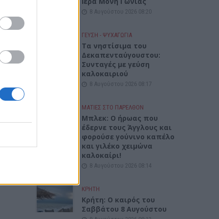
Ιερά Μονή Γωνιάς
8 Αυγούστου 2026 08:20
2026-
λώ...
ΓΕΎΣΗ - ΨΥΧΑΓΩΓΊΑ
Τα νηστίσιμα του
Δεκαπενταύγουστου:
Συνταγές με γεύση
–
καλοκαιριού
8 Αυγούστου 2026 08:17
ις
ΜΑΤΙΕΣ ΣΤΟ ΠΑΡΕΛΘΟΝ
Μπλεκ: O ήρωας που
έδερνε τους Άγγλους και
φορούσε γούνινο καπέλο
και γιλέκο χειμώνα
της
καλοκαίρι!
8 Αυγούστου 2026 08:14
ΚΡΗΤΗ
Κρήτη: O καιρός του
Σαββάτου 8 Αυγούστου