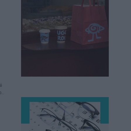
ού
...