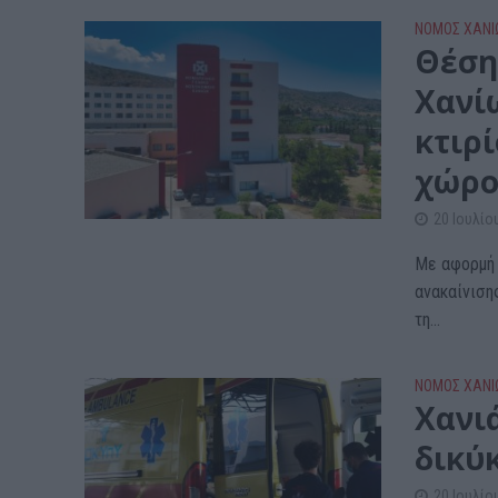
ΝΟΜΌΣ ΧΑΝΊ
Θέση
Χανί
κτιρ
χώρ
20 Ιουλίο
Με αφορμή 
ανακαίνιση
τη...
ΝΟΜΌΣ ΧΑΝΊ
Xανι
δικύ
20 Ιουλίο