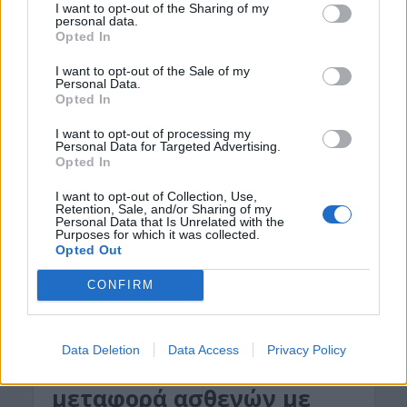
I want to opt-out of the Sharing of my
personal data.
Σοκ έχει προκαλέσει στην τοπική κοινωνία του
Opted In
Ηρακλείου η είηδηση για τη σύλληψη ενός γιατρού.
I want to opt-out of the Sale of my
Σύμφωνα με πληροφορίες από την Αστυνομία, ο
Personal Data.
γιατρός συνελήφθη...
Opted In
I want to opt-out of processing my
Personal Data for Targeted Advertising.
Opted In
I want to opt-out of Collection, Use,
Retention, Sale, and/or Sharing of my
Personal Data that Is Unrelated with the
Purposes for which it was collected.
Opted Out
CONFIRM
ΚΡΗΤΗ
Data Deletion
Data Access
Privacy Policy
Κρήτη: Πιθανή η
μεταφορά ασθενών με