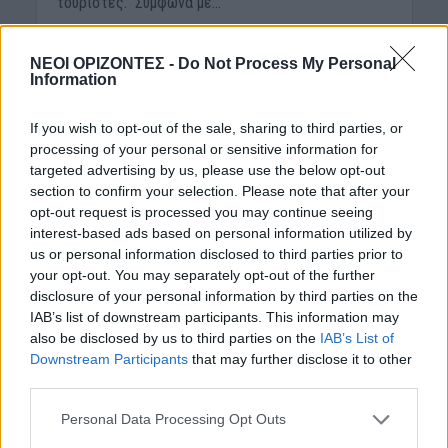
τουρίστες. Σύμφωνα με...
ΝΕΟΙ ΟΡΙΖΟΝΤΕΣ -
Do Not Process My Personal
Information
If you wish to opt-out of the sale, sharing to third parties, or
processing of your personal or sensitive information for
targeted advertising by us, please use the below opt-out
section to confirm your selection. Please note that after your
opt-out request is processed you may continue seeing
interest-based ads based on personal information utilized by
us or personal information disclosed to third parties prior to
your opt-out. You may separately opt-out of the further
ΚΡΗΤΗ
disclosure of your personal information by third parties on the
Ηράκλειο: Συνελήφθη
IAB’s list of downstream participants. This information may
γιατρός μετά από
also be disclosed by us to third parties on the
IAB’s List of
Downstream Participants
that may further disclose it to other
καταγγελία για ασέλγεια
third parties.
σε 18χρονο
Personal Data Processing Opt Outs
11 Αυγούστου 2021