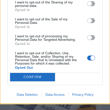
I want to opt-out of the Sharing of my
Ομόφωνα εξελέγη ο
personal data.
Opted In
Χανιώτης καθηγητής ως
νέος πρύτανης στο
I want to opt-out of the Sale of my
Personal Data.
Πανεπιστήμιο του
Opted In
Πειραιά
I want to opt-out of processing my
Personal Data for Targeted Advertising.
Opted In
28 Νοεμβρίου 2022
I want to opt-out of Collection, Use,
Μια σημαντική πρωτιά κατέκτησε το Πανεπιστήμιο
Retention, Sale, and/or Sharing of my
Personal Data that Is Unrelated with the
Πειραιώς, καθώς είναι το πρώτο Ανώτατο
Purposes for which it was collected.
Εκπαιδευτικό Ίδρυμα στην Ελλάδα που εξέλεξε τον
Opted Out
πρύτανή του με βάση τις...
CONFIRM
Data Deletion
Data Access
Privacy Policy