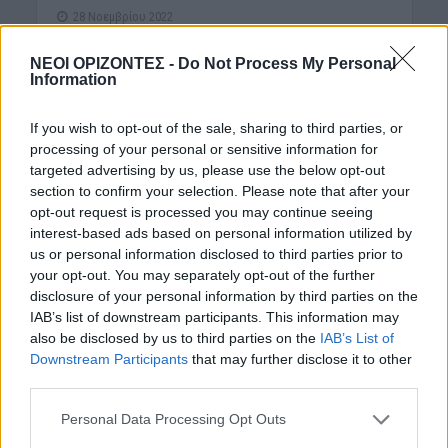
28 Νοεμβρίου 2022
Περίπου 4.300 κατοικίες, από τις οποίες οι 3.100
ΝΕΟΙ ΟΡΙΖΟΝΤΕΣ -
Do Not Process My Personal
Information
είναι αξίας έως 100.000 ευρώ η κάθε μία, έχουν
προγραμματιστεί να βγουν σε πλειστηριασμό τους
If you wish to opt-out of the sale, sharing to third parties, or
προσεχείς 7...
processing of your personal or sensitive information for
targeted advertising by us, please use the below opt-out
section to confirm your selection. Please note that after your
opt-out request is processed you may continue seeing
interest-based ads based on personal information utilized by
us or personal information disclosed to third parties prior to
your opt-out. You may separately opt-out of the further
disclosure of your personal information by third parties on the
IAB’s list of downstream participants. This information may
also be disclosed by us to third parties on the
IAB’s List of
Downstream Participants
that may further disclose it to other
third parties.
ΕΛΛΑΔΑ
ΝΟΜΌΣ ΧΑΝΊΩΝ
•
Personal Data Processing Opt Outs
Μιχάλης Σφακιανάκης: