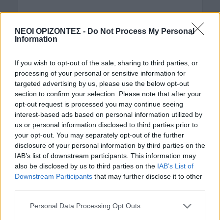
Η Ιερά Μητρόπολις Κισάμου & Σελίνου
ανακοινώνει την έκδοση του Ημερολογίου-
ΝΕΟΙ ΟΡΙΖΟΝΤΕΣ -
Do Not Process My Personal
Εορτολογίου Της για το 2020. Το Ημερολόγιο είναι
Information
αφιερωμένο στα Ιερά...
If you wish to opt-out of the sale, sharing to third parties, or
processing of your personal or sensitive information for
targeted advertising by us, please use the below opt-out
section to confirm your selection. Please note that after your
opt-out request is processed you may continue seeing
interest-based ads based on personal information utilized by
us or personal information disclosed to third parties prior to
your opt-out. You may separately opt-out of the further
disclosure of your personal information by third parties on the
IAB’s list of downstream participants. This information may
also be disclosed by us to third parties on the
IAB’s List of
Downstream Participants
that may further disclose it to other
third parties.
ΔΉΜΟΣ ΚΙΣΆΜΟΥ
E.E.Σ. Κισάμου: Πεζοπορία
Personal Data Processing Opt Outs
στο Σηρικαριανό φαράγγι