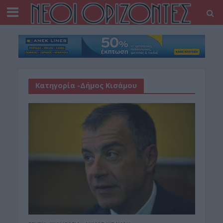
Κατηγορία -Δήμος Κισάμου