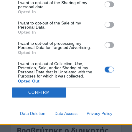
I want to opt-out of the Sharing of my
personal data.
26 Νοεμβρίου 2019
Opted In
Ανακαλύπτοντας την ενδοχώρα των επαρχιών
I want to opt-out of the Sale of my
Κισάμου και Σελίνου… Στάση Πέμπτη … Πεζοπορία
Personal Data.
Opted In
στο Σηρικαριανό φαραγγι , ένα από τα ομορφότερα
της επαρχίας...
I want to opt-out of processing my
Personal Data for Targeted Advertising.
Opted In
I want to opt-out of Collection, Use,
Retention, Sale, and/or Sharing of my
Personal Data that Is Unrelated with the
Purposes for which it was collected.
Opted Out
CONFIRM
Data Deletion
Data Access
Privacy Policy
ΔΉΜΟΣ ΚΙΣΆΜΟΥ
Bραβεύτηκε ο διοικητής