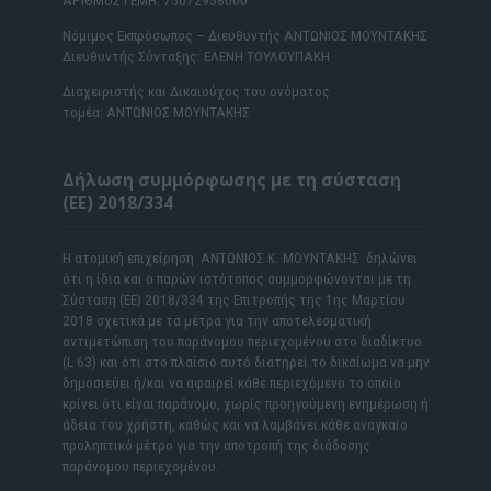
ΑΡΙΘΜΟΣ ΓΕΜΗ: 75072958000
Νόμιμος Εκπρόσωπος – Διευθυντής ΑΝΤΩΝΙΟΣ ΜΟΥΝΤΑΚΗΣ
Διευθυντής Σύνταξης: ΕΛΕΝΗ ΤΟΥΛΟΥΠΑΚΗ
Διαχειριστής και Δικαιούχος του ονόματος
τομέα: ΑΝΤΩΝΙΟΣ ΜΟΥΝΤΑΚΗΣ
Δήλωση συμμόρφωσης με τη σύσταση
(ΕΕ) 2018/334
Η ατομική επιχείρηση ΑΝΤΩΝΙΟΣ Κ. ΜΟΥΝΤΑΚΗΣ δηλώνει
ότι η ίδια και ο παρών ιστότοπος συμμορφώνονται με τη
Σύσταση (ΕΕ) 2018/334 της Επιτροπής της 1ης Μαρτίου
2018 σχετικά με τα μέτρα για την αποτελεσματική
αντιμετώπιση του παράνομου περιεχομένου στο διαδίκτυο
(L 63) και ότι στο πλαίσιο αυτό διατηρεί το δικαίωμα να μην
δημοσιεύει ή/και να αφαιρεί κάθε περιεχόμενο το οποίο
κρίνει ότι είναι παράνομο, χωρίς προηγούμενη ενημέρωση ή
άδεια του χρήστη, καθώς και να λαμβάνει κάθε αναγκαίο
προληπτικό μέτρο για την αποτροπή της διάδοσης
παράνομου περιεχομένου.