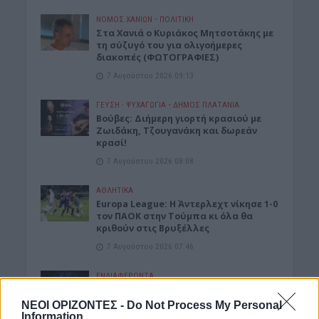
ΝΟΜΌΣ ΧΑΝΊΩΝ
•
ΠΟΛΙΤΙΚΗ
Στα Χανιά ο Κυριάκος Μητσοτάκης με
τη σύζυγό του για ολιγοήμερες
διακοπές (ΦΩΤΟΓΡΑΦΙΕΣ)
7 Αυγούστου 2026 09:13
ΓΕΎΣΗ - ΨΥΧΑΓΩΓΊΑ
•
ΔΉΜΟΣ ΠΛΑΤΑΝΙΆ
Βούβες: Διήμερη γιορτή κρασιού με
Ζωιδάκη, Τζουγανάκη και δωρεάν
κρασί!
7 Αυγούστου 2026 08:08
ΑΘΛΗΤΙΚΑ
Europa League: Η Άντερλεχτ νίκησε 1-0
τον ΠΑΟΚ στην Τούμπα κι όλα θα
κριθούν στις Βρυξέλλες
7 Αυγούστου 2026 07:46
ΕΝΔΙΑΦΕΡΟΝΤΑ
Tα ζώδια της Παρασκευής 7
Αυγούστου
ΝΕΟΙ ΟΡΙΖΟΝΤΕΣ -
Do Not Process My Personal
Information