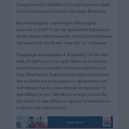
ξαναρχίσουν στα τέλη Μαΐου ή το αργότερο στις αρχές
Ιουνίου σύμφωνα με όσα είπε ο Λευτέρης Αυγενάκης.
Αυτό υπογράμμισε ο υφυπουργός Αθλητισμού,
μιλώντας στην ΕΡΤ-1, υπό την προϋπόθεση βεβαίως ότι
δεν θα υπάρξει κάποια δυσμενής εξέλιξη στην εξάπλωση
του κορονοϊού, που θα πάει πίσω όλο τον σχεδιασμό.
Σύμφωνα με όσα ανέφερε ο κ. Αυγενάκης, “αν όλα πάνε
καλά, τα σχέδιά μας είναι αρχές Μαΐου να ανοίξουν οι
εγκαταστάσεις για αυτούς που προετοιμάζονται για
τους Ολυμπιακούς Αγώνες και μέσα Μαΐου να ανοίξουν
όλα τα γήπεδα για να ξεκινήσουν οι προπονήσεις των
ποδοσφαιριστών και όσων αθλητών συνεχιστούν τα
πρωταθλήματά τους. Τέλη Μαΐου με αρχές Ιουνίου θα
ξεκινήσουν τα πρωταθλήματα, εφόσον το αποφασίσουν
οι αντίστοιχες ομοσπονδίες”.