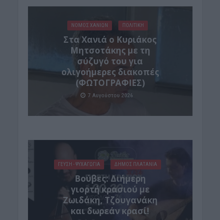
ΝΟΜΌΣ ΧΑΝΊΩΝ
ΠΟΛΙΤΙΚΗ
Στα Χανιά ο Κυριάκος
Μητσοτάκης με τη
σύζυγό του για
ολιγοήμερες διακοπές
(ΦΩΤΟΓΡΑΦΙΕΣ)
7 Αυγούστου 2026
ΓΕΎΣΗ - ΨΥΧΑΓΩΓΊΑ
ΔΉΜΟΣ ΠΛΑΤΑΝΙΆ
Βούβες: Διήμερη
γιορτή κρασιού με
Ζωιδάκη, Τζουγανάκη
και δωρεάν κρασί!