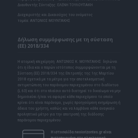
Διευθυντής Σύνταξης: ΕΛΕΝΗ ΤΟΥΛΟΥΠΑΚΗ
Διαχειριστής και Δικαιούχος του ονόματος
τομέα: ΑΝΤΩΝΙΟΣ ΜΟΥΝΤΑΚΗΣ
Δήλωση συμμόρφωσης με τη σύσταση
(ΕΕ) 2018/334
Η ατομική επιχείρηση ΑΝΤΩΝΙΟΣ Κ. ΜΟΥΝΤΑΚΗΣ δηλώνει
ότι η ίδια και ο παρών ιστότοπος συμμορφώνονται με τη
Σύσταση (ΕΕ) 2018/334 της Επιτροπής της 1ης Μαρτίου
2018 σχετικά με τα μέτρα για την αποτελεσματική
αντιμετώπιση του παράνομου περιεχομένου στο διαδίκτυο
(L 63) και ότι στο πλαίσιο αυτό διατηρεί το δικαίωμα να μην
δημοσιεύει ή/και να αφαιρεί κάθε περιεχόμενο το οποίο
κρίνει ότι είναι παράνομο, χωρίς προηγούμενη ενημέρωση ή
άδεια του χρήστη, καθώς και να λαμβάνει κάθε αναγκαίο
προληπτικό μέτρο για την αποτροπή της διάδοσης
παράνομου περιεχομένου.
Η ιστοσελίδα
neoiorizontes.gr
είναι
πιστοποιημένη στο ηλεκτρονικό