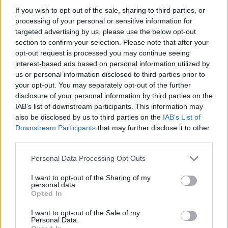
ΝΕΟΙ ΟΡΙΖΟΝΤΕΣ
•
ΝΟΜΌΣ ΧΑΝΊΩΝ
If you wish to opt-out of the sale, sharing to third parties, or
Χανιά: Αυτοψία στα έργα στον ΒΟΑΚ
processing of your personal or sensitive information for
από τον υπουργό Υποδομών
targeted advertising by us, please use the below opt-out
6 Αυγούστου 2026 17:25
section to confirm your selection. Please note that after your
opt-out request is processed you may continue seeing
ΕΛΛΑΔΑ
interest-based ads based on personal information utilized by
Νέα ταυτότητα: Ποιους φορείς
us or personal information disclosed to third parties prior to
πρέπει να ενημερώσετε μετά την
εκδόσή της
your opt-out. You may separately opt-out of the further
disclosure of your personal information by third parties on the
6 Αυγούστου 2026 17:20
IAB’s list of downstream participants. This information may
also be disclosed by us to third parties on the
IAB’s List of
ΕΝΔΙΑΦΕΡΟΝΤΑ
Αυτά είναι τα δέντρα που βοηθούν
Downstream Participants
that may further disclose it to other
στην προστασία των σπιτιών μας
third parties.
από τις φωτιές
6 Αυγούστου 2026 17:16
Personal Data Processing Opt Outs
I want to opt-out of the Sharing of my
ΓΕΎΣΗ - ΨΥΧΑΓΩΓΊΑ
personal data.
Σύκο: Το φρούτο με τα μυστικά που
Opted In
ίσως να μην γνωρίζεις
6 Αυγούστου 2026 17:11
I want to opt-out of the Sale of my
Personal Data.