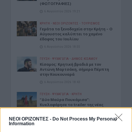
(ΦΩΤΟΓΡΑΦΙΕΣ)
6 Αυγούστου 2026 19:21
ΚΡΗΤΗ
•
ΝΕΟΙ ΟΡΙΖΟΝΤΕΣ
•
ΤΟΥΡΙΣΜΟΣ
Γεμάτα τα ξενοδοχεία στην Κρήτη – Ο
Αύγουστος καλύπτει το χαμένο
έδαφος του Ιουλίου
6 Αυγούστου 2026 18:55
ΓΕΎΣΗ - ΨΥΧΑΓΩΓΊΑ
•
ΔΉΜΟΣ ΚΙΣΆΜΟΥ
Kίσαμος: Κρητική βραδιά με τον
Αντώνη Μαρτσάκη, σήμερα Πέμπτη
στην Κουκουναρά
6 Αυγούστου 2026 18:43
ΓΕΎΣΗ - ΨΥΧΑΓΩΓΊΑ
•
ΚΡΗΤΗ
“Δύο Μαύρα Πουκάμισα”:
Κυκλοφόρησε το trailer της νέας
δραματικής σειράς που γυρίστηκε
στην Κρήτη
ΝΕΟΙ ΟΡΙΖΟΝΤΕΣ -
Do Not Process My Personal
6 Αυγούστου 2026 18:35
Information