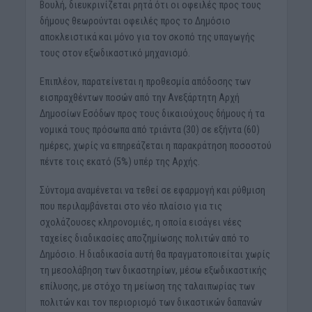
Βουλή, διευκρινίζεται ρητά ότι οι οφειλές προς τους
δήμους θεωρούνται οφειλές προς το Δημόσιο
αποκλειστικά και μόνο για τον σκοπό της υπαγωγής
τους στον εξωδικαστικό μηχανισμό.
Επιπλέον, παρατείνεται η προθεσμία απόδοσης των
εισπραχθέντων ποσών από την Ανεξάρτητη Αρχή
Δημοσίων Εσόδων προς τους δικαιούχους δήμους ή τα
νομικά τους πρόσωπα από τριάντα (30) σε εξήντα (60)
ημέρες, χωρίς να επηρεάζεται η παρακράτηση ποσοστού
πέντε τοις εκατό (5%) υπέρ της Αρχής.
Σύντομα αναμένεται να τεθεί σε εφαρμογή και ρύθμιση
που περιλαμβάνεται στο νέο πλαίσιο για τις
σχολάζουσες κληρονομιές, η οποία εισάγει νέες
ταχείες διαδικασίες αποζημίωσης πολιτών από το
Δημόσιο. Η διαδικασία αυτή θα πραγματοποιείται χωρίς
τη μεσολάβηση των δικαστηρίων, μέσω εξωδικαστικής
επίλυσης, με στόχο τη μείωση της ταλαιπωρίας των
πολιτών και τον περιορισμό των δικαστικών δαπανών