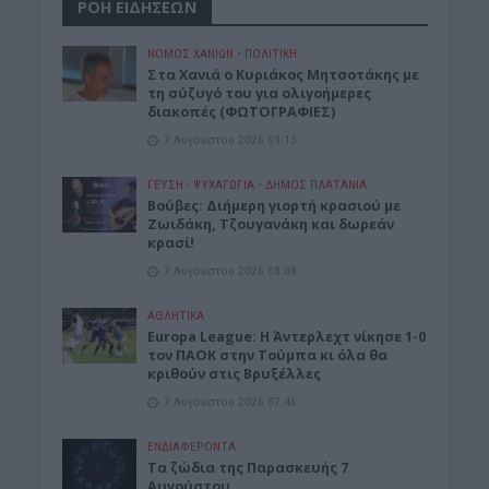
ΡΟΗ ΕΙΔΗΣΕΩΝ
ΝΟΜΌΣ ΧΑΝΊΩΝ
•
ΠΟΛΙΤΙΚΗ
Στα Χανιά ο Κυριάκος Μητσοτάκης με
τη σύζυγό του για ολιγοήμερες
διακοπές (ΦΩΤΟΓΡΑΦΙΕΣ)
7 Αυγούστου 2026 09:13
ΓΕΎΣΗ - ΨΥΧΑΓΩΓΊΑ
•
ΔΉΜΟΣ ΠΛΑΤΑΝΙΆ
Βούβες: Διήμερη γιορτή κρασιού με
Ζωιδάκη, Τζουγανάκη και δωρεάν
κρασί!
7 Αυγούστου 2026 08:08
ΑΘΛΗΤΙΚΑ
Europa League: Η Άντερλεχτ νίκησε 1-0
τον ΠΑΟΚ στην Τούμπα κι όλα θα
κριθούν στις Βρυξέλλες
7 Αυγούστου 2026 07:46
ΕΝΔΙΑΦΕΡΟΝΤΑ
Tα ζώδια της Παρασκευής 7
Αυγούστου