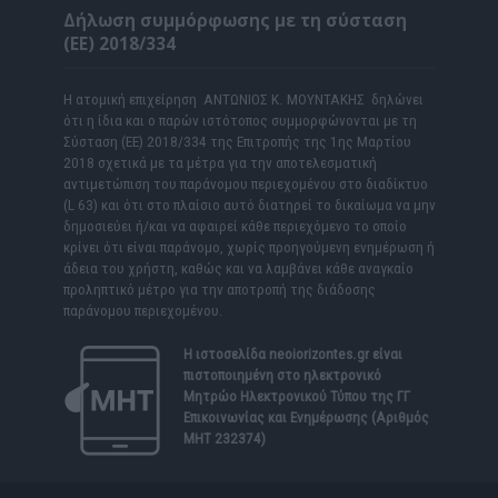
Δήλωση συμμόρφωσης με τη σύσταση
(ΕΕ) 2018/334
Η ατομική επιχείρηση ΑΝΤΩΝΙΟΣ Κ. ΜΟΥΝΤΑΚΗΣ δηλώνει
ότι η ίδια και ο παρών ιστότοπος συμμορφώνονται με τη
Σύσταση (ΕΕ) 2018/334 της Επιτροπής της 1ης Μαρτίου
2018 σχετικά με τα μέτρα για την αποτελεσματική
αντιμετώπιση του παράνομου περιεχομένου στο διαδίκτυο
(L 63) και ότι στο πλαίσιο αυτό διατηρεί το δικαίωμα να μην
δημοσιεύει ή/και να αφαιρεί κάθε περιεχόμενο το οποίο
κρίνει ότι είναι παράνομο, χωρίς προηγούμενη ενημέρωση ή
άδεια του χρήστη, καθώς και να λαμβάνει κάθε αναγκαίο
προληπτικό μέτρο για την αποτροπή της διάδοσης
παράνομου περιεχομένου.
Η ιστοσελίδα
neoiorizontes.gr
είναι
πιστοποιημένη στο ηλεκτρονικό
Μητρώο Ηλεκτρονικού Τύπου της ΓΓ
Επικοινωνίας και Ενημέρωσης (Αριθμός
ΜΗΤ 232374)