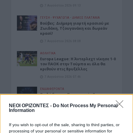
7 Αυγούστου 2026 09:13
ΓΕΎΣΗ - ΨΥΧΑΓΩΓΊΑ
•
ΔΉΜΟΣ ΠΛΑΤΑΝΙΆ
Βούβες: Διήμερη γιορτή κρασιού με
Ζωιδάκη, Τζουγανάκη και δωρεάν
κρασί!
7 Αυγούστου 2026 08:08
ΑΘΛΗΤΙΚΑ
Europa League: Η Άντερλεχτ νίκησε 1-0
τον ΠΑΟΚ στην Τούμπα κι όλα θα
κριθούν στις Βρυξέλλες
7 Αυγούστου 2026 07:46
ΕΝΔΙΑΦΕΡΟΝΤΑ
Tα ζώδια της Παρασκευής 7
Αυγούστου
ΝΕΟΙ ΟΡΙΖΟΝΤΕΣ -
Do Not Process My Personal
7 Αυγούστου 2026 07:43
Information
ΕΝΔΙΑΦΕΡΟΝΤΑ
If you wish to opt-out of the sale, sharing to third parties, or
Τζόκερ: Αυτοί είναι οι τυχεροί αριθμοί
που κερδίζουν πάνω από 2 εκατ.
processing of your personal or sensitive information for