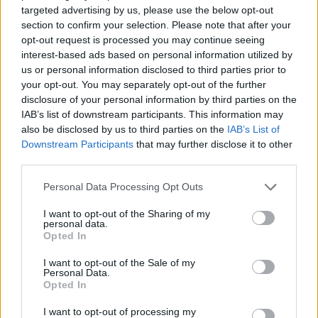
ευρώ
targeted advertising by us, please use the below opt-out
7 Αυγούστου 2026 07:39
section to confirm your selection. Please note that after your
opt-out request is processed you may continue seeing
ΚΡΗΤΗ
•
ΜΑΤΙΕΣ ΣΤΟ ΠΑΡΕΛΘΟΝ
interest-based ads based on personal information utilized by
«Στιμαδόροι»: Οι παλιοί Κρητικοί
us or personal information disclosed to third parties prior to
που μπορούσαν να εκτιμήσουν τα
your opt-out. You may separately opt-out of the further
πάντα!
disclosure of your personal information by third parties on the
6 Αυγούστου 2026 19:30
IAB’s list of downstream participants. This information may
also be disclosed by us to third parties on the
IAB’s List of
ΓΕΎΣΗ - ΨΥΧΑΓΩΓΊΑ
Downstream Participants
that may further disclose it to other
Μεταμόρφωση του Σωτήρος: Σήμερα
third parties.
τρώνε ψάρι όσοι νηστεύουν
6 Αυγούστου 2026 19:27
Personal Data Processing Opt Outs
ΓΕΎΣΗ - ΨΥΧΑΓΩΓΊΑ
•
ΔΉΜΟΣ ΚΙΣΆΜΟΥ
I want to opt-out of the Sharing of my
personal data.
Κίσαμος: Πλήθος κόσμου στη “Γιορτή
Opted In
Ντομάτας” στον Πλάτανο
(ΦΩΤΟΓΡΑΦΙΕΣ)
I want to opt-out of the Sale of my
6 Αυγούστου 2026 19:21
Personal Data.
Opted In
ΚΡΗΤΗ
•
ΝΕΟΙ ΟΡΙΖΟΝΤΕΣ
•
ΤΟΥΡΙΣΜΟΣ
Γεμάτα τα ξενοδοχεία στην Κρήτη – Ο
I want to opt-out of processing my