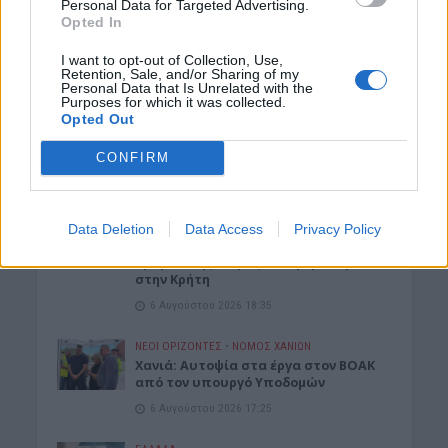
Personal Data for Targeted Advertising.
Αύγουστος καλύπτει το χαμένο
Opted In
έδαφος του Ιουλίου
6 Αυγούστου 2026 18:55
I want to opt-out of Collection, Use,
Retention, Sale, and/or Sharing of my
Personal Data that Is Unrelated with the
ΓΕΎΣΗ - ΨΥΧΑΓΩΓΊΑ
•
ΔΉΜΟΣ ΚΙΣΆΜΟΥ
Purposes for which it was collected.
Kίσαμος: Κρητική βραδιά με τον
Opted Out
Αντώνη Μαρτσάκη, σήμερα Πέμπτη
στην Κουκουναρά
CONFIRM
6 Αυγούστου 2026 18:43
ΓΕΎΣΗ - ΨΥΧΑΓΩΓΊΑ
•
ΚΡΗΤΗ
“Δύο Μαύρα Πουκάμισα”:
Data Deletion
Data Access
Privacy Policy
Κυκλοφόρησε το trailer της νέας
δραματικής σειράς που γυρίστηκε
στην Κρήτη
6 Αυγούστου 2026 18:35
ΝΕΟΙ ΟΡΙΖΟΝΤΕΣ
•
ΝΟΜΌΣ ΧΑΝΊΩΝ
Χανιά: Αυτοψία στα έργα στον ΒΟΑΚ
από τον υπουργό Υποδομών
6 Αυγούστου 2026 17:25