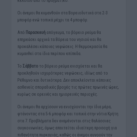
κελσίου από το πραγματικό.
Οι άνεμοι θα κυμανθούν στα Βορειοδυτικά στα 2-3
μποφόρ ενώ τοπικά μέχρι τα 4 μποφόρ.
Από
Παρασκευή
απόγευμα, το βόρειο ρεύμα θα
επηρεάσει αρχικά τα Βόρεια του νησιού και θα
προκαλέσει κάποιες νεφώσεις. Η θερμοκρασία θα
κυμανθεί στα ίδια περίπου επίπεδα.
Το
Σάββατο
το βόρειο ρεύμα ενισχύεται και θα
προκληθούν ισχυρότερες νεφώσεις, ιδίως από το
Ρέθυμνο και δυτικότερα. Δεν αποκλείονται κάποιες
ασθενείς σποραδικές βροχές τις πρώτες πρωινές ώρες,
κυρίως σε ορεινές και ημιορεινές περιοχές.
Οι άνεμοι θα αρχίσουν να ενισχύονται την ίδια μέρα,
φτάνοντας στα 5-6 μποφόρ και τοπικά στην νότια Κρήτη
στα 7. Προβλήματα δεν αναμένονται στις θαλάσσιες
συγκοινωνίες, όμως απαιτείται ιδιαίτερη προσοχή για
πιθανότητα πυρκαγιάς, καθώς οι άνεμοι ευνοούν την