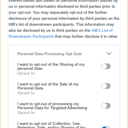
interest-based ads based on personal information utilized by
κρασί!
us or personal information disclosed to third parties prior to
7 Αυγούστου 2026 08:08
your opt-out. You may separately opt-out of the further
disclosure of your personal information by third parties on the
ΑΘΛΗΤΙΚΑ
IAB’s list of downstream participants. This information may
Europa League: Η Άντερλεχτ νίκησε 1-0
also be disclosed by us to third parties on the
IAB’s List of
τον ΠΑΟΚ στην Τούμπα κι όλα θα
κριθούν στις Βρυξέλλες
Downstream Participants
that may further disclose it to other
third parties.
7 Αυγούστου 2026 07:46
Personal Data Processing Opt Outs
Δημοφιλή αυτή την εβδομάδα
I want to opt-out of the Sharing of my
personal data.
Opted In
I want to opt-out of the Sale of my
Personal Data.
Opted In
I want to opt-out of processing my
Personal Data for Targeted Advertising.
Opted In
I want to opt-out of Collection, Use,
Retention, Sale, and/or Sharing of my