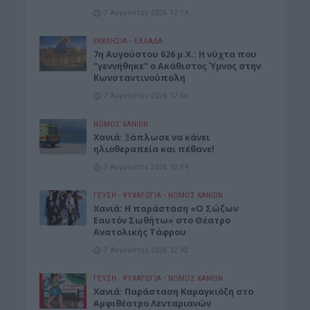
7 Αυγούστου 2026 12:14
ΕΚΚΛΗΣΙΑ
•
ΕΛΛΑΔΑ
7η Αυγούστου 626 μ.Χ.: Η νύχτα που
“γεννήθηκε” ο Ακάθιστος Ύμνος στην
Κωνσταντινούπολη
7 Αυγούστου 2026 12:06
ΝΟΜΌΣ ΧΑΝΊΩΝ
Χανιά: Ξάπλωσε να κάνει
ηλιοθεραπεία και πέθανε!
7 Αυγούστου 2026 12:04
ΓΕΎΣΗ - ΨΥΧΑΓΩΓΊΑ
•
ΝΟΜΌΣ ΧΑΝΊΩΝ
Χανιά: Η παράσταση «Ο Σώζων
Εαυτόν Σωθήτω» στο Θέατρο
Ανατολικής Τάφρου
7 Αυγούστου 2026 12:02
ΓΕΎΣΗ - ΨΥΧΑΓΩΓΊΑ
•
ΝΟΜΌΣ ΧΑΝΊΩΝ
Xανιά: Παράσταση Καραγκιόζη στο
Αμφιθέατρο Λενταριανών