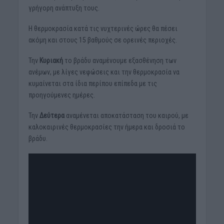
γρήγορη ανάπτυξη τους.
Η θερμοκρασία κατά τις νυχτερινές ώρες θα πέσει
ακόμη και στους 15 βαθμούς σε ορεινές περιοχές.
Την
Κυριακή
το βράδυ αναμένουμε εξασθένηση των
ανέμων, με λίγες νεφώσεις και την θερμοκρασία να
κυμαίνεται στα ίδια περίπου επίπεδα με τις
προηγούμενες ημέρες.
Την
Δεύτερα
αναμένεται αποκατάσταση του καιρού, με
καλοκαιρινές θερμοκρασίες την ήμερα και δροσιά το
βράδυ.