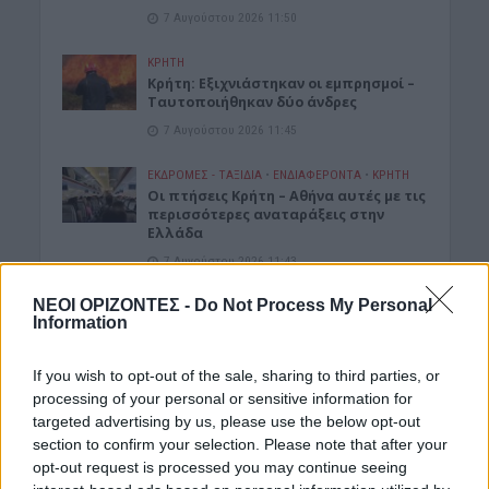
7 Αυγούστου 2026 11:50
ΚΡΗΤΗ
Κρήτη: Εξιχνιάστηκαν οι εμπρησμοί –
Ταυτοποιήθηκαν δύο άνδρες
7 Αυγούστου 2026 11:45
ΕΚΔΡΟΜΈΣ - ΤΑΞΊΔΙΑ
•
ΕΝΔΙΑΦΕΡΟΝΤΑ
•
ΚΡΗΤΗ
Οι πτήσεις Κρήτη – Αθήνα αυτές με τις
περισσότερες αναταράξεις στην
Ελλάδα
7 Αυγούστου 2026 11:43
ΝΕΟΙ ΟΡΙΖΟΝΤΕΣ -
Do Not Process My Personal
ΝΟΜΌΣ ΧΑΝΊΩΝ
•
ΠΟΛΙΤΙΚΗ
Information
Στα Χανιά ο Κυριάκος Μητσοτάκης με
τη σύζυγό του για ολιγοήμερες
διακοπές (ΦΩΤΟΓΡΑΦΙΕΣ)
If you wish to opt-out of the sale, sharing to third parties, or
7 Αυγούστου 2026 09:13
processing of your personal or sensitive information for
targeted advertising by us, please use the below opt-out
ΓΕΎΣΗ - ΨΥΧΑΓΩΓΊΑ
•
ΔΉΜΟΣ ΠΛΑΤΑΝΙΆ
section to confirm your selection. Please note that after your
Βούβες: Διήμερη γιορτή κρασιού με
opt-out request is processed you may continue seeing
Ζωιδάκη, Τζουγανάκη και δωρεάν